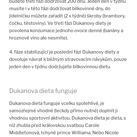
budete třetí fázi dodržovat 200 dnů. Jeden den v týdnu
musíte i v této fázi dodržovat bílkovinné dny, do
jídelníčku můžete zařadit (2 x týdně) škroby (brambory,
čočku, těstoviny). Ve třetí fázi Dukanovy diety je
povolena konzumace jednoho ovoce denně (banány a
hroznové víno ale nesmíte).
4. fáze stabilizující je poslední fází Dukanovy diety a
dovoluje návrat k běžným stravovacím návykům, pouze
jeden den v týdnu dodržujete bílkovinnou dietu.
Dukanova dieta funguje
Dukanova dieta funguje vcelku spolehlivě, je
samozřejmě vhodné (leckdy přímo nutné) doplnit ji
vhodnou sportovní aktivitou. Dukanova dieta je dieta, s
níž zhubla před královskou svatbou Carole
Middletonová, tchyně prince Williama. Nebo Nicole