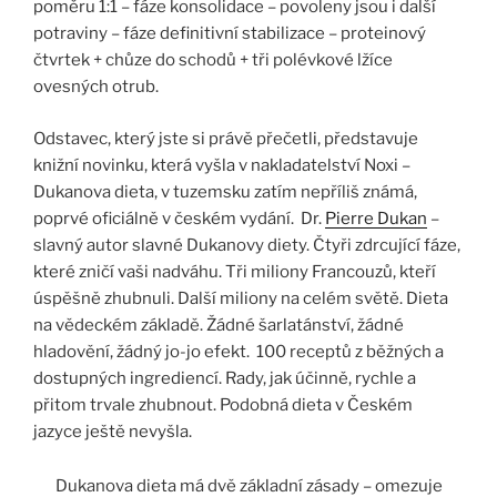
poměru 1:1 – fáze konsolidace – povoleny jsou i další
potraviny – fáze definitivní stabilizace – proteinový
čtvrtek + chůze do schodů + tři polévkové lžíce
ovesných otrub.
Odstavec, který jste si právě přečetli, představuje
knižní novinku, která vyšla v nakladatelství Noxi –
Dukanova dieta, v tuzemsku zatím nepříliš známá,
poprvé oficiálně v českém vydání. Dr.
Pierre Dukan
–
slavný autor slavné Dukanovy diety. Čtyři zdrcující fáze,
které zničí vaši nadváhu. Tři miliony Francouzů, kteří
úspěšně zhubnuli. Další miliony na celém světě. Dieta
na vědeckém základě. Žádné šarlatánství, žádné
hladovění, žádný jo-jo efekt. 100 receptů z běžných a
dostupných ingrediencí. Rady, jak účinně, rychle a
přitom trvale zhubnout. Podobná dieta v Českém
jazyce ještě nevyšla.
Dukanova dieta má dvě základní zásady – omezuje