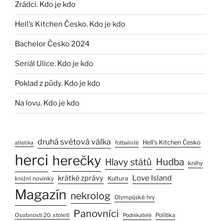
Zrádci. Kdo je kdo
Hell’s Kitchen Česko. Kdo je kdo
Bachelor Česko 2024
Seriál Ulice. Kdo je kdo
Poklad z půdy. Kdo je kdo
Na lovu. Kdo je kdo
druhá světová válka
Hell’s Kitchen Česko
atletika
fotbalisté
herci
herečky
Hlavy států
Hudba
knihy
Love Island
krátké zprávy
Kultura
knižní novinky
Magazín
nekrolog
Olympijské hry
Panovníci
Osobnosti 20. století
Politika
Podnikatelé