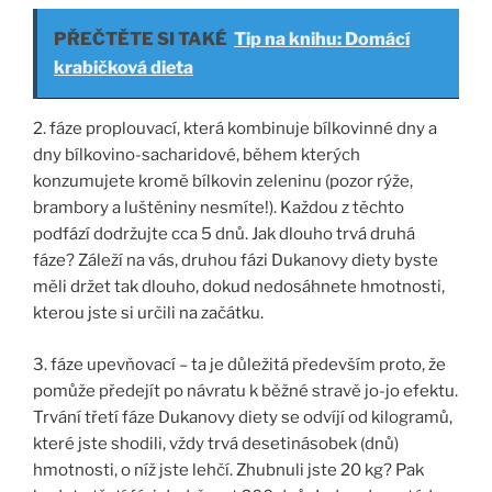
PŘEČTĚTE SI TAKÉ
Tip na knihu: Domácí
krabičková dieta
2. fáze proplouvací, která kombinuje bílkovinné dny a
dny bílkovino-sacharidové, během kterých
konzumujete kromě bílkovin zeleninu (pozor rýže,
brambory a luštěniny nesmíte!). Každou z těchto
podfází dodržujte cca 5 dnů. Jak dlouho trvá druhá
fáze? Záleží na vás, druhou fázi Dukanovy diety byste
měli držet tak dlouho, dokud nedosáhnete hmotnosti,
kterou jste si určili na začátku.
3. fáze upevňovací – ta je důležitá především proto, že
pomůže předejít po návratu k běžné stravě jo-jo efektu.
Trvání třetí fáze Dukanovy diety se odvíjí od kilogramů,
které jste shodili, vždy trvá desetinásobek (dnů)
hmotnosti, o níž jste lehčí. Zhubnuli jste 20 kg? Pak