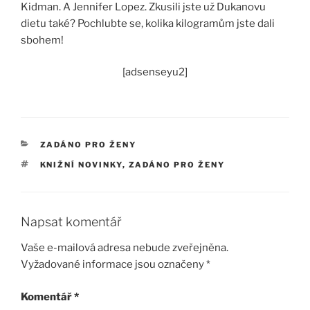
Kidman. A Jennifer Lopez. Zkusili jste už Dukanovu
dietu také? Pochlubte se, kolika kilogramům jste dali
sbohem!
[adsenseyu2]
RUBRIKY
ZADÁNO PRO ŽENY
ŠTÍTKY
KNIŽNÍ NOVINKY
,
ZADÁNO PRO ŽENY
Napsat komentář
Vaše e-mailová adresa nebude zveřejněna.
Vyžadované informace jsou označeny
*
Komentář
*