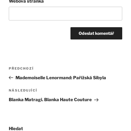
Webová stránka
Navigace
Předchozí
PŘEDCHOZÍ
pro
příspěvek
Mademoiselle Lenormand: Pařížská Sibyla
příspěvek
Následující
NÁSLEDUJÍCÍ
příspěvek
Blanka Matragi. Blanka Haute Couture
Hledat