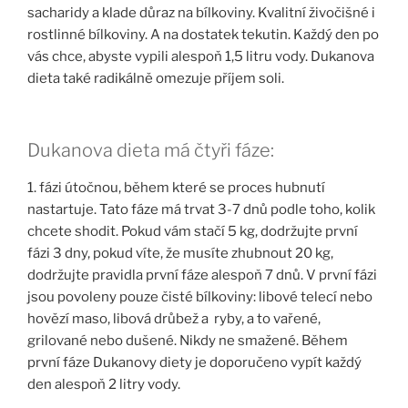
sacharidy a klade důraz na bílkoviny. Kvalitní živočišné i
rostlinné bílkoviny. A na dostatek tekutin. Každý den po
vás chce, abyste vypili alespoň 1,5 litru vody. Dukanova
dieta také radikálně omezuje příjem soli.
Dukanova dieta má čtyři fáze:
1. fázi útočnou, během které se proces hubnutí
nastartuje. Tato fáze má trvat 3-7 dnů podle toho, kolik
chcete shodit. Pokud vám stačí 5 kg, dodržujte první
fázi 3 dny, pokud víte, že musíte zhubnout 20 kg,
dodržujte pravidla první fáze alespoň 7 dnů. V první fázi
jsou povoleny pouze čisté bílkoviny: libové telecí nebo
hovězí maso, libová drůbež a ryby, a to vařené,
grilované nebo dušené. Nikdy ne smažené. Během
první fáze Dukanovy diety je doporučeno vypít každý
den alespoň 2 litry vody.