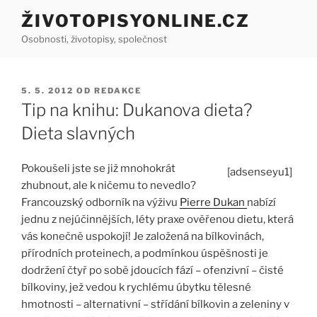
Přejít
ŽIVOTOPISYONLINE.CZ
k
Osobnosti, životopisy, společnost
obsahu
webu
PUBLIKOVÁNO
5. 5. 2012
OD
REDAKCE
Tip na knihu: Dukanova dieta?
Dieta slavných
Pokoušeli jste se již mnohokrát
[adsenseyu1]
zhubnout, ale k ničemu to nevedlo?
Francouzský odborník na výživu
Pierre Dukan
nabízí
jednu z nejúčinnějších, léty praxe ověřenou dietu, která
vás konečně uspokojí! Je založená na bílkovinách,
přírodních proteinech, a podmínkou úspěšnosti je
dodržení čtyř po sobě jdoucích fází – ofenzivní – čisté
bílkoviny, jež vedou k rychlému úbytku tělesné
hmotnosti – alternativní – střídání bílkovin a zeleniny v