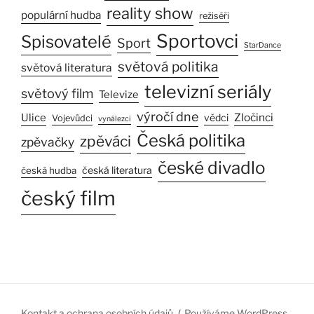
reality show
populární hudba
režiséři
Sportovci
Spisovatelé
Sport
StarDance
světová politika
světová literatura
televizní seriály
světový film
Televize
výročí dne
Zločinci
Ulice
vědci
Vojevůdci
vynálezci
Česká politika
zpěváci
zpěvačky
české divadlo
česká literatura
česká hudba
český film
Kontakt a ochrana osobních údajů
Používáme WordPress