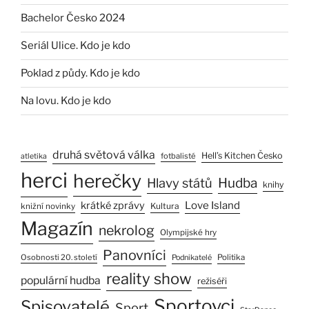
Bachelor Česko 2024
Seriál Ulice. Kdo je kdo
Poklad z půdy. Kdo je kdo
Na lovu. Kdo je kdo
druhá světová válka
Hell’s Kitchen Česko
fotbalisté
atletika
herci
herečky
Hlavy států
Hudba
knihy
Love Island
krátké zprávy
Kultura
knižní novinky
Magazín
nekrolog
Olympijské hry
Panovníci
Osobnosti 20. století
Politika
Podnikatelé
reality show
populární hudba
režiséři
Sportovci
Spisovatelé
Sport