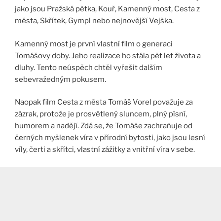
jako jsou Pražská pětka, Kouř, Kamenný most, Cesta z
města, Skřítek, Gympl nebo nejnovější Vejška.
Kamenný most je první vlastní film o generaci
Tomášovy doby. Jeho realizace ho stála pět let života a
dluhy. Tento neúspěch chtěl vyřešit dalším
sebevražedným pokusem.
Naopak film Cesta z města Tomáš Vorel považuje za
zázrak, protože je prosvětlený sluncem, plný písní,
humorem a nadějí. Zdá se, že Tomáše zachraňuje od
černých myšlenek víra v přírodní bytosti, jako jsou lesní
víly, čerti a skřítci, vlastní zážitky a vnitřní víra v sebe.