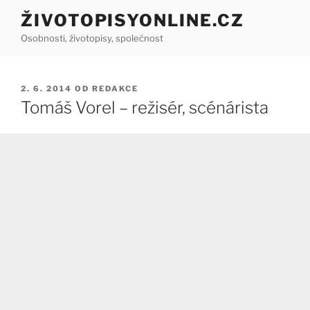
Přejít
ŽIVOTOPISYONLINE.CZ
k
Osobnosti, životopisy, společnost
obsahu
webu
PUBLIKOVÁNO
2. 6. 2014
OD
REDAKCE
Tomáš Vorel – režisér, scénárista