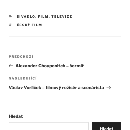
RUBRIKY
DIVADLO, FILM, TELEVIZE
ŠTÍTKY
ČESKÝ FILM
Navigace
Předchozí
PŘEDCHOZÍ
pro
příspěvek
Alexander Choupenitch – šermíř
příspěvek
Následující
NÁSLEDUJÍCÍ
příspěvek
Václav Vorlíček – filmový režisér a scenárista
Hledat
Hledat