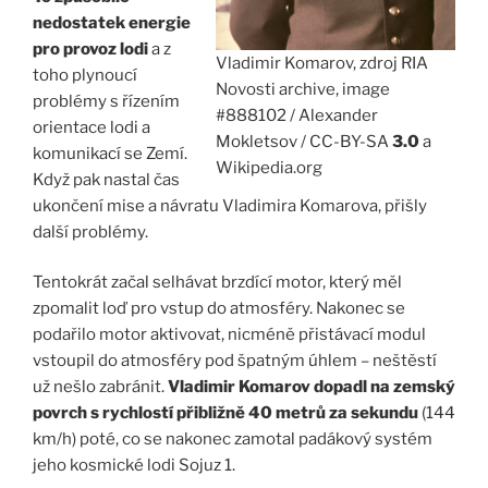
nedostatek energie
pro provoz lodi
a z
Vladimir Komarov, zdroj RIA
toho plynoucí
Novosti archive, image
problémy s řízením
#888102 / Alexander
orientace lodi a
Mokletsov / CC-BY-SA
3.0
a
komunikací se Zemí.
Wikipedia.org
Když pak nastal čas
ukončení mise a návratu Vladimira Komarova, přišly
další problémy.
Tentokrát začal selhávat brzdící motor, který měl
zpomalit loď pro vstup do atmosféry. Nakonec se
podařilo motor aktivovat, nicméně přistávací modul
vstoupil do atmosféry pod špatným úhlem – neštěstí
už nešlo zabránit.
Vladimir Komarov dopadl na zemský
povrch s rychlostí přibližně 40 metrů za sekundu
(144
km/h) poté, co se nakonec zamotal padákový systém
jeho kosmické lodi Sojuz 1.