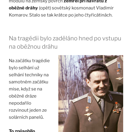
modulu na zemský povrch
zemřel při návratu z
oběžné dráhy
(opět) sovětský kosmonaut Vladimir
Komarov. Stalo se tak krátce po jeho čtyřicátinách.
Na tragédii bylo zaděláno hned po vstupu
na oběžnou dráhu
Na začátku tragédie
bylo selhání už
selhání techniky na
samotném začátku
mise, když se na
oběžné dráze
nepodařilo
rozvinout jeden ze
solárních panelů.
To způsobilo