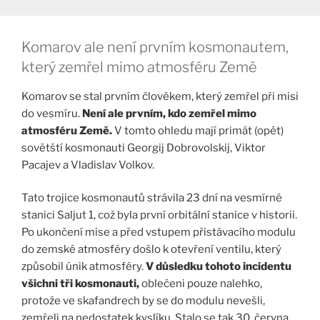
Komarov ale není prvním kosmonautem,
který zemřel mimo atmosféru Země
Komarov se stal prvním člověkem, který zemřel při misi
do vesmíru.
Není ale prvním, kdo zemřel mimo
atmosféru Země.
V tomto ohledu mají primát (opět)
sovětští kosmonauti Georgij Dobrovolskij, Viktor
Pacajev a Vladislav Volkov.
Tato trojice kosmonautů strávila 23 dní na vesmírné
stanici Saljut 1, což byla první orbitální stanice v historii.
Po ukončení mise a před vstupem přistávacího modulu
do zemské atmosféry došlo k otevření ventilu, který
způsobil únik atmosféry.
V důsledku tohoto incidentu
všichni tři kosmonauti,
oblečeni pouze nalehko,
protože ve skafandrech by se do modulu nevešli,
zemřeli na nedostatek kyslíku. Stalo se tak 30. června