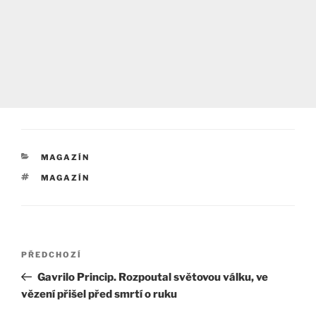
RUBRIKY
MAGAZÍN
ŠTÍTKY
MAGAZÍN
Navigace
Předchozí
PŘEDCHOZÍ
pro
příspěvek
Gavrilo Princip. Rozpoutal světovou válku, ve
příspěvek
vězení přišel před smrtí o ruku