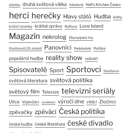
druhá světová válka
Hell’s Kitchen Česko
atletika
fotbalisté
herci
herečky
Hlavy států
Hudba
knihy
Love Island
krátké zprávy
Kultura
knižní novinky
Magazín
nekrolog
Olympijské hry
Panovníci
Osobnosti 20. století
Politika
Podnikatelé
reality show
populární hudba
režiséři
Sportovci
Spisovatelé
Sport
StarDance
světová politika
světová literatura
televizní seriály
světový film
Televize
výročí dne
Ulice
Zločinci
vědci
Vojevůdci
vynálezci
Česká politika
zpěváci
zpěvačky
české divadlo
česká literatura
česká hudba