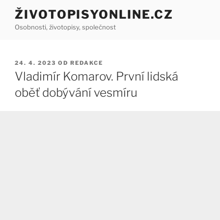
Přejít
ŽIVOTOPISYONLINE.CZ
k
Osobnosti, životopisy, společnost
obsahu
webu
PUBLIKOVÁNO
24. 4. 2023
OD
REDAKCE
Vladimír Komarov. První lidská
oběť dobývání vesmíru