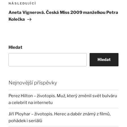
Následující
NÁSLEDUJÍCÍ
příspěvek
Aneta Vignerová. Česká Miss 2009 manželkou Petra
Kolečka
Hledat
Hledat
Nejnovější příspěvky
Perez Hilton – životopis. Muž, který změnil svět bulváru
a celebrit na internetu
Jiří Ployhar – životopis. Herec a dabér známý z filmů,
pohádek i seriálů