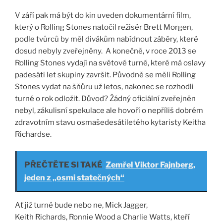
V září pak má být do kin uveden dokumentární film,
který o Rolling Stones natočil režisér Brett Morgen,
podle tvůrců by měl divákům nabídnout záběry, které
dosud nebyly zveřejněny. A konečně, v roce 2013 se
Rolling Stones vydají na světové turné, které má oslavy
padesáti let skupiny završit. Původně se měli Rolling
Stones vydat na šňůru už letos, nakonec se rozhodli
turné o rok odložit. Důvod? Žádný oficiální zveřejněn
nebyl, zákulisní spekulace ale hovoří o nepříliš dobrém
zdravotním stavu osmašedesátiletého kytaristy Keitha
Richardse.
PŘEČTĚTE SI TAKÉ
Zemřel Viktor Fajnberg,
jeden z „osmi statečných“
Ať již turné bude nebo ne, Mick Jagger,
Keith Richards, Ronnie Wood a Charlie Watts, kteří