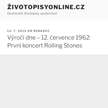
Přejít
ŽIVOTOPISYONLINE.CZ
k
Osobnosti, životopisy, společnost
obsahu
webu
PUBLIKOVÁNO
12. 7. 2012
OD
REDAKCE
Výročí dne – 12. července 1962:
První koncert Rolling Stones