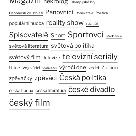
Magazín
nekrolog
Olympijské hry
Panovníci
Osobnosti 20. století
Politika
Podnikatelé
reality show
populární hudba
režiséři
Sportovci
Spisovatelé
Sport
StarDance
světová politika
světová literatura
televizní seriály
světový film
Televize
výročí dne
Zločinci
Ulice
vědci
Vojevůdci
vynálezci
Česká politika
zpěváci
zpěvačky
české divadlo
česká literatura
česká hudba
český film