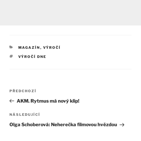
RUBRIKY
MAGAZÍN
,
VÝROČÍ
ŠTÍTKY
VÝROČÍ DNE
Navigace
Předchozí
PŘEDCHOZÍ
pro
příspěvek
AKM. Rytmus má nový klip!
příspěvek
Následující
NÁSLEDUJÍCÍ
příspěvek
Olga Schoberová: Neherečka filmovou hvězdou