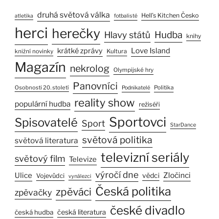
druhá světová válka
Hell’s Kitchen Česko
atletika
fotbalisté
herci
herečky
Hlavy států
Hudba
knihy
Love Island
krátké zprávy
Kultura
knižní novinky
Magazín
nekrolog
Olympijské hry
Panovníci
Osobnosti 20. století
Politika
Podnikatelé
reality show
populární hudba
režiséři
Sportovci
Spisovatelé
Sport
StarDance
světová politika
světová literatura
televizní seriály
světový film
Televize
výročí dne
Zločinci
Ulice
vědci
Vojevůdci
vynálezci
Česká politika
zpěváci
zpěvačky
české divadlo
česká literatura
česká hudba