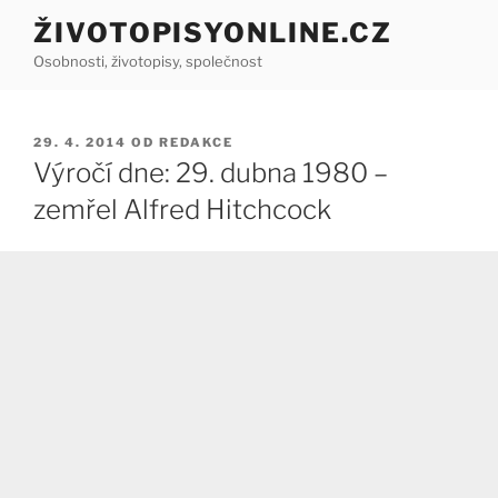
Přejít
ŽIVOTOPISYONLINE.CZ
k
Osobnosti, životopisy, společnost
obsahu
webu
PUBLIKOVÁNO
29. 4. 2014
OD
REDAKCE
Výročí dne: 29. dubna 1980 –
zemřel Alfred Hitchcock