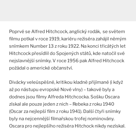
Poprvé se Alfred Hitchcock, anglický rodák, se světem
filmu potkal v roce 1919, kariéru režiséra zahájil němým
snímkem Number 13 z roku 1922. Na konci třicátých let
Hitchcock přesídlil do Spojených států, kde natočil své
nejslavnější snímky. V roce 1956 pak Alfred Hitchcock
požádal o americké občanství.
Divácky veleúspěšné, kritikou kladně přijímané (i když
až po nástupu evropské Nové vlny) – takové byly a
dodnes jsou filmy Alfreda Hitchcocka. Sošku Oscara
získal ale pouze jeden z nich – Rebeka z roku 1940
(Oscar za nejlepší film z roku 1941). Další čtyři snímky
byly na nejcennější filmařskou trofej nominovány.
Oscara pro nejlepšího režiséra Hitchock nikdy nezískal.