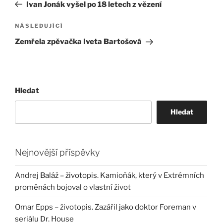
příspěvek
Ivan Jonák vyšel po 18 letech z vězení
příspěvek
Následující
NÁSLEDUJÍCÍ
příspěvek
Zemřela zpěvačka Iveta Bartošová
Hledat
Hledat
Nejnovější příspěvky
Andrej Baláž – životopis. Kamioňák, který v Extrémních
proměnách bojoval o vlastní život
Omar Epps – životopis. Zazářil jako doktor Foreman v
seriálu Dr. House