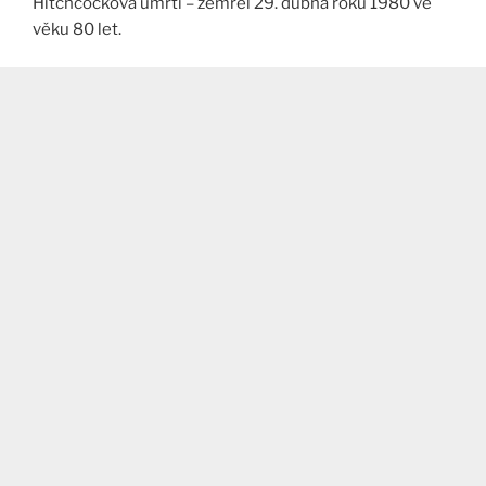
Hitchcockova úmrtí – zemřel 29. dubna roku 1980 ve
věku 80 let.