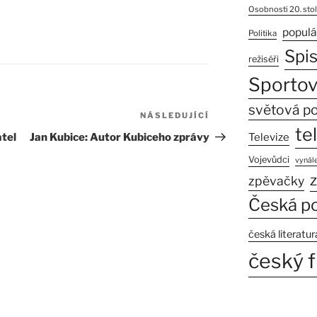
Osobnosti 20. stol
populá
Politika
Spi
režiséři
Sportov
světová po
NÁSLEDUJÍCÍ
Následující
te
příspěvek
tel
Jan Kubice: Autor Kubiceho zprávy
Televize
Vojevůdci
vynále
z
zpěvačky
Česká po
česká literatur
český f