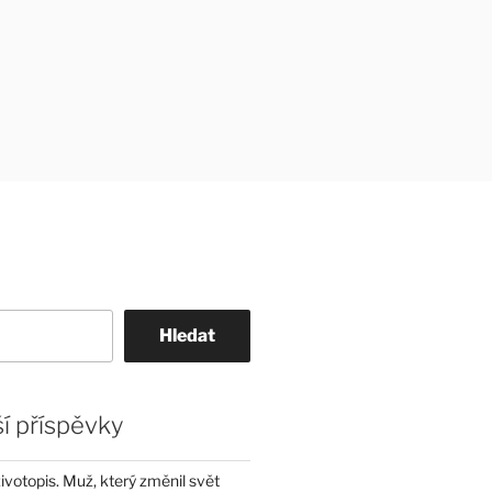
Hledat
í příspěvky
životopis. Muž, který změnil svět