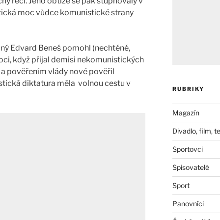
hy řeči. Jeho obtíže se pak stupňovaly v
olitická moc vůdce komunistické strany
ný Edvard Beneš pomohl (nechtěně,
i, když přijal demisi nekomunistických
 a pověřením vlády nové pověřil
tická diktatura měla volnou cestu v
RUBRIKY
Magazín
Divadlo, film, t
Sportovci
Spisovatelé
Sport
Panovníci