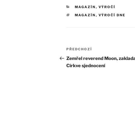
RUBRIKY
MAGAZÍN
,
VÝROČÍ
ŠTÍTKY
MAGAZÍN
,
VÝROČÍ DNE
Navigace
Předchozí
PŘEDCHOZÍ
pro
příspěvek
Zemřel reverend Moon, zaklada
Církve sjednocení
příspěvek