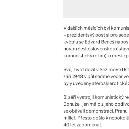
V dalších měsících byl komuni
– prezidentský post si pro seb
květnu se Edvard Beneš naposl
novou československou ústavu (
komunistický režim), o měsíc p
Svůj život dožil v Sezimově Úst
září 1948 v půl sedmé večer ve 
byly uvedeny aterosklerotické 
8. září vystrojil komunistický 
Bohužel, jen málo z jeho obdiv
se obávali demonstrací, Prahu h
milicí. Přesto došlo k nepokoj
40 let zapomenut.