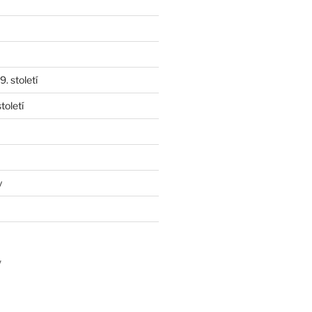
. století
toletí
y
y