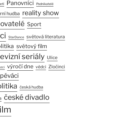
Panovníci
etí
Podnikatelé
reality show
rní hudba
sovatelé
Sport
ci
světová literatura
StarDance
litika
světový film
levizní seriály
Ulice
výročí dne
Zločinci
vědci
zci
pěváci
litika
česká hudba
české divadlo
a
ilm