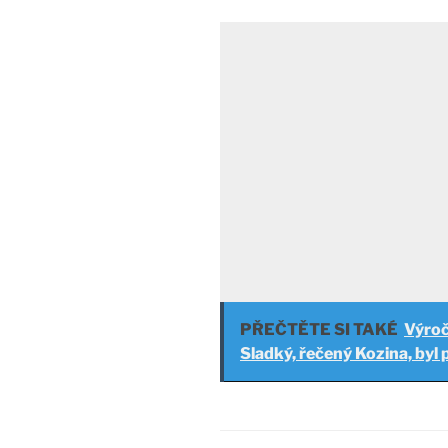
PŘEČTĚTE SI TAKÉ
Výroč
Sladký, řečený Kozina, byl