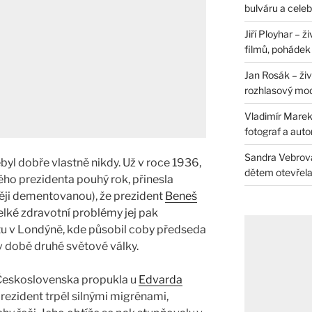
bulváru a celeb
Jiří Ployhar – 
filmů, pohádek i
Jan Rosák – živ
rozhlasový mo
Vladimír Marek 
fotograf a auto
Sandra Vebrová 
byl dobře vlastně nikdy. Už v roce 1936,
dětem otevřela 
ho prezidenta pouhý rok, přinesla
ěji dementovanou), že prezident
Beneš
elké zdravotní problémy jej pak
u v Londýně, kde působil coby předseda
v době druhé světové války.
Československa propukla u
Edvarda
ezident trpěl silnými migrénami,