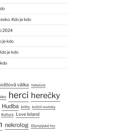
kdo
Česko. Kdo je kdo
o 2024
o je kdo
Kdo je kdo
 kdo
světová válka
fotbalisté
herci
herečky
esko
Hudba
knihy
knižní novinky
Love Island
Kultura
n
nekrolog
Olympijské hry