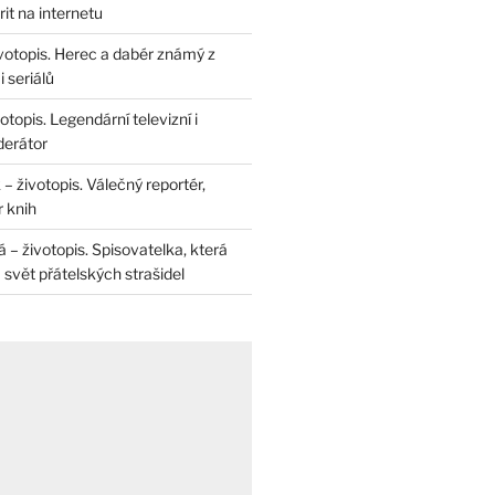
rit na internetu
životopis. Herec a dabér známý z
 seriálů
otopis. Legendární televizní i
derátor
– životopis. Válečný reportér,
r knih
– životopis. Spisovatelka, která
svět přátelských strašidel