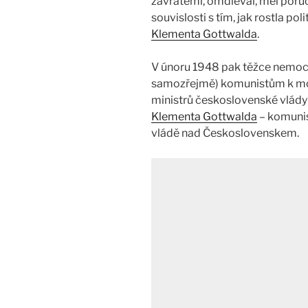
závratěmi, omdléval, měl poruc
souvislosti s tím, jak rostla p
Klementa Gottwalda
.
V únoru 1948 pak těžce nemoc
samozřejmě) komunistům k moc
ministrů československé vlády
Klementa Gottwalda
– komunis
vládě nad Československem.