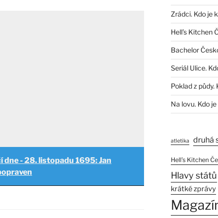
Zrádci. Kdo je 
Hell’s Kitchen 
Bachelor Česk
Seriál Ulice. Kd
Poklad z půdy. 
Na lovu. Kdo je
druhá 
atletika
í dne - 28. listopadu 1695: Jan
Hell’s Kitchen Č
 popraven
Hlavy států
krátké zprávy
Magazí