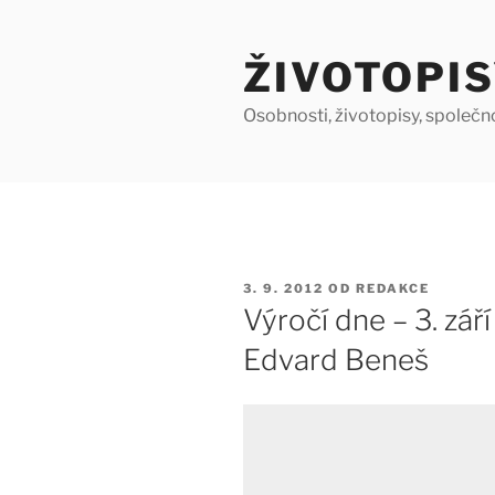
Přejít
k
ŽIVOTOPIS
obsahu
webu
Osobnosti, životopisy, společn
PUBLIKOVÁNO
3. 9. 2012
OD
REDAKCE
Výročí dne – 3. zář
Edvard Beneš