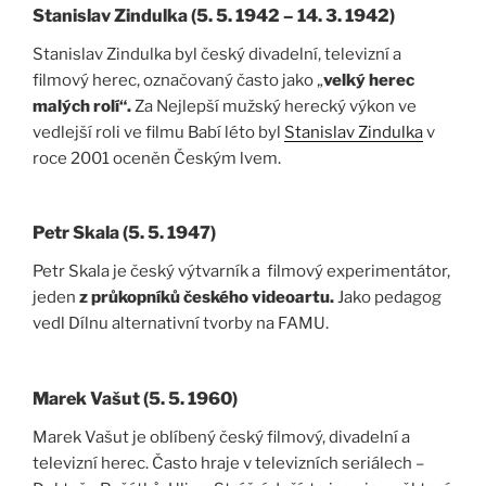
Stanislav Zindulka (5. 5. 1942 – 14. 3. 1942)
Stanislav Zindulka byl český divadelní, televizní a
filmový herec, označovaný často jako „
velký herec
malých rolí“.
Za Nejlepší mužský herecký výkon ve
vedlejší roli ve filmu Babí léto byl
Stanislav Zindulka
v
roce 2001 oceněn Českým lvem.
Petr Skala (5. 5. 1947)
Petr Skala je český výtvarník a filmový experimentátor,
jeden
z průkopníků českého videoartu.
Jako pedagog
vedl Dílnu alternativní tvorby na FAMU.
Marek Vašut (5. 5. 1960)
Marek Vašut je oblíbený český filmový, divadelní a
televizní herec. Často hraje v televizních seriálech –