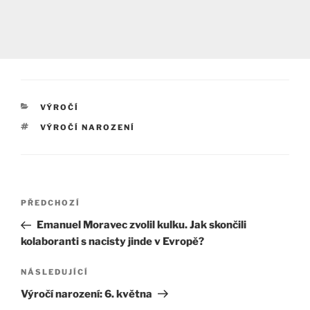
RUBRIKY
VÝROČÍ
ŠTÍTKY
VÝROČÍ NAROZENÍ
Navigace
Předchozí
PŘEDCHOZÍ
pro
příspěvek
Emanuel Moravec zvolil kulku. Jak skončili
příspěvek
kolaboranti s nacisty jinde v Evropě?
Následující
NÁSLEDUJÍCÍ
příspěvek
Výročí narození: 6. května