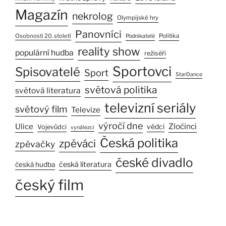
Magazín
nekrolog
Olympijské hry
Panovníci
Osobnosti 20. století
Politika
Podnikatelé
reality show
populární hudba
režiséři
Sportovci
Spisovatelé
Sport
StarDance
světová politika
světová literatura
televizní seriály
světový film
Televize
výročí dne
Ulice
Zločinci
vědci
Vojevůdci
vynálezci
Česká politika
zpěváci
zpěvačky
české divadlo
česká literatura
česká hudba
český film