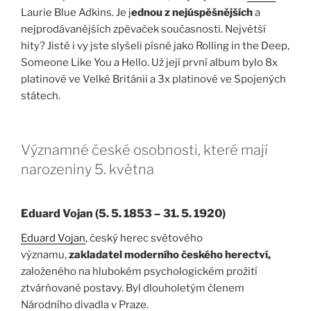
Laurie Blue Adkins. Je j
ednou z nejúspěšnějších
a
nejprodávanějších zpěvaček současnosti. Největší
hity? Jistě i vy jste slyšeli písně jako Rolling in the Deep,
Someone Like You a Hello. Už její první album bylo 8x
platinové ve Velké Británii a 3x platinové ve Spojených
státech.
Významné české osobnosti, které mají
narozeniny 5. května
Eduard Vojan (5. 5. 1853 – 31. 5. 1920)
Eduard Vojan
, český herec světového
významu,
zakladatel moderního českého herectví,
založeného na hlubokém psychologickém prožití
ztvárňované postavy. Byl dlouholetým členem
Národního divadla v Praze.