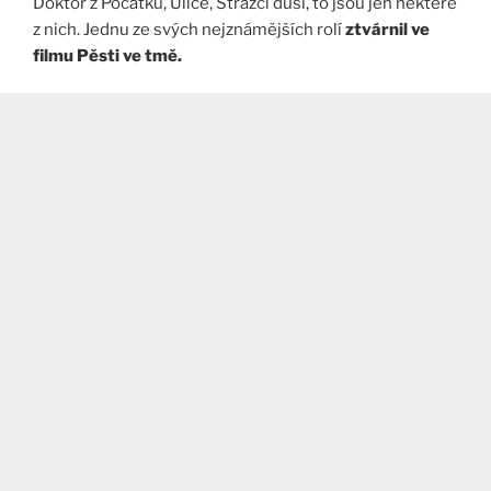
Doktoř z Počátků, Ulice, Strážcí duší, to jsou jen některé
z nich. Jednu ze svých nejznámějších rolí
ztvárnil ve
filmu Pěsti ve tmě.