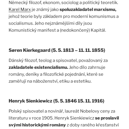
Německý filozof, ekonom, sociolog a politický teoretik.
Karel Marx
je známý jako
spoluzakladatel marxismu,
jehož teorie byly základem pro moderní komunismus a
socialismus. Jeho nejznámějšími díly jsou
Komunistický manifest a (nedokončený) Kapitál.
Søren Kierkegaard (5. 5. 1813 – 11. 11. 1855)
Dánský filozof, teolog a spisovatel, považovaný za
zakladatele existencialismu.
Jeho dílo zahrnuje
romány, deníky a filozofické pojednání, které se
zaměřují na náboženství, etiku a estetiku.
Henryk Sienkiewicz (5. 5. 1846 15. 11. 1916)
Polský spisovatel a novinář, laureát Nobelovy ceny za
literaturu v roce 1905. Henryk Sienkiewicz
se proslavil
svými historickými romány
z doby raného křesťanství