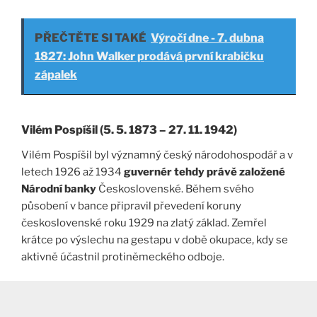
PŘEČTĚTE SI TAKÉ
Výročí dne - 7. dubna
1827: John Walker prodává první krabičku
zápalek
Vilém Pospíšil (5. 5. 1873 – 27. 11. 1942)
Vilém Pospíšil byl významný český národohospodář a v
letech 1926 až 1934
guvernér tehdy právě založené
Národní banky
Československé. Během svého
působení v bance připravil převedení koruny
československé roku 1929 na zlatý základ. Zemřel
krátce po výslechu na gestapu v době okupace, kdy se
aktivně účastnil protiněmeckého odboje.