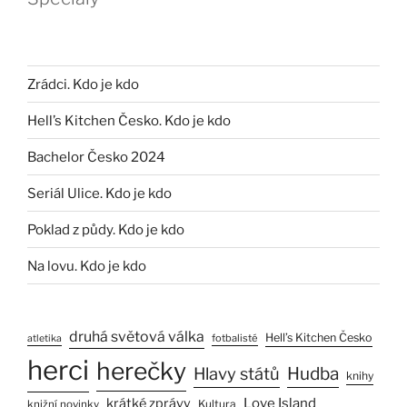
Zrádci. Kdo je kdo
Hell’s Kitchen Česko. Kdo je kdo
Bachelor Česko 2024
Seriál Ulice. Kdo je kdo
Poklad z půdy. Kdo je kdo
Na lovu. Kdo je kdo
druhá světová válka
Hell’s Kitchen Česko
fotbalisté
atletika
herci
herečky
Hlavy států
Hudba
knihy
Love Island
krátké zprávy
Kultura
knižní novinky