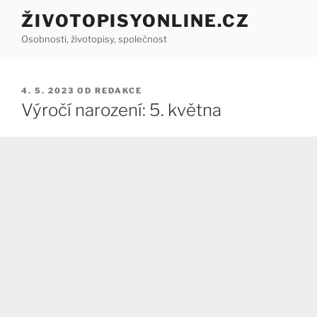
Přejít
ŽIVOTOPISYONLINE.CZ
k
Osobnosti, životopisy, společnost
obsahu
webu
PUBLIKOVÁNO
4. 5. 2023
OD
REDAKCE
Výročí narození: 5. května