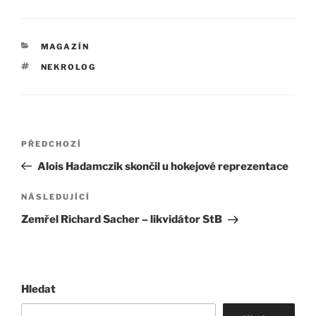
RUBRIKY
MAGAZÍN
ŠTÍTKY
NEKROLOG
Navigace
Předchozí
PŘEDCHOZÍ
pro
příspěvek
Alois Hadamczik skončil u hokejové reprezentace
příspěvek
Následující
NÁSLEDUJÍCÍ
příspěvek
Zemřel Richard Sacher – likvidátor StB
Hledat