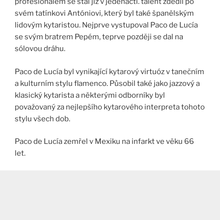
profesionálem se stal již v jedenácti. talent zdědil po
svém tatínkovi Antóniovi, který byl také španělským
lidovým kytaristou. Nejprve vystupoval Paco de Lucía
se svým bratrem Pepém, teprve později se dal na
sólovou dráhu.
Paco de Lucía byl vynikající kytarový virtuóz v tanečním
a kulturním stylu flamenco. Působil také jako jazzový a
klasický kytarista a některými odborníky byl
považovaný za nejlepšího kytarového interpreta tohoto
stylu všech dob.
Paco de Lucía zemřel v Mexiku na infarkt ve věku 66
let.