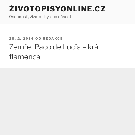
Přejít
ŽIVOTOPISYONLINE.CZ
k
Osobnosti, životopisy, společnost
obsahu
webu
PUBLIKOVÁNO
26. 2. 2014
OD
REDAKCE
Zemřel Paco de Lucía – král
flamenca