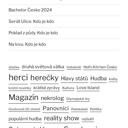
Bachelor Česko 2024
Seriál Ulice. Kdo je kdo
Poklad z půdy. Kdo je kdo
Na lovu. Kdo je kdo
druhá světová válka
Hell’s Kitchen Česko
fotbalisté
atletika
herci
herečky
Hlavy států
Hudba
knihy
Love Island
krátké zprávy
Kultura
knižní novinky
Magazín
nekrolog
Olympijské hry
Panovníci
Osobnosti 20. století
Politika
Podnikatelé
reality show
populární hudba
režiséři