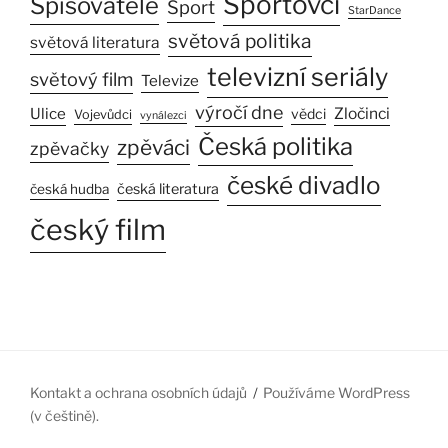
Sportovci
Spisovatelé
Sport
StarDance
světová politika
světová literatura
televizní seriály
světový film
Televize
výročí dne
Ulice
Zločinci
vědci
Vojevůdci
vynálezci
Česká politika
zpěváci
zpěvačky
české divadlo
česká literatura
česká hudba
český film
Kontakt a ochrana osobních údajů
Používáme WordPress
(v češtině).