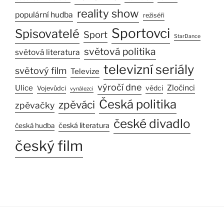
reality show
populární hudba
režiséři
Sportovci
Spisovatelé
Sport
StarDance
světová politika
světová literatura
televizní seriály
světový film
Televize
výročí dne
Ulice
Zločinci
vědci
Vojevůdci
vynálezci
Česká politika
zpěváci
zpěvačky
české divadlo
česká literatura
česká hudba
český film