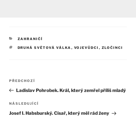
RUBRIKY
ZAHRANIČÍ
ŠTÍTKY
DRUHÁ SVĚTOVÁ VÁLKA
,
VOJEVŮDCI
,
ZLOČINCI
Navigace
Předchozí
PŘEDCHOZÍ
pro
příspěvek
Ladislav Pohrobek. Král, který zemřel příliš mladý
příspěvek
Následující
NÁSLEDUJÍCÍ
příspěvek
Josef I. Habsburský. Císař, který měl rád ženy