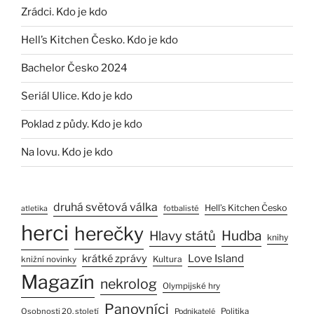
Zrádci. Kdo je kdo
Hell’s Kitchen Česko. Kdo je kdo
Bachelor Česko 2024
Seriál Ulice. Kdo je kdo
Poklad z půdy. Kdo je kdo
Na lovu. Kdo je kdo
druhá světová válka
Hell’s Kitchen Česko
fotbalisté
atletika
herci
herečky
Hlavy států
Hudba
knihy
Love Island
krátké zprávy
Kultura
knižní novinky
Magazín
nekrolog
Olympijské hry
Panovníci
Osobnosti 20. století
Politika
Podnikatelé