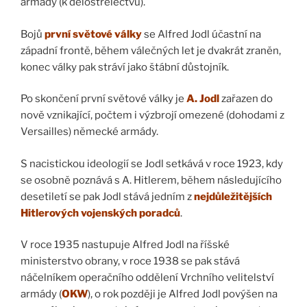
armády (k dělostřelectvu).
Bojů
první světové války
se Alfred Jodl účastní na
západní frontě, během válečných let je dvakrát zraněn,
konec války pak stráví jako štábní důstojník.
Po skončení první světové války je
A. Jodl
zařazen do
nově vznikající, počtem i výzbrojí omezené (dohodami z
Versailles) německé armády.
S nacistickou ideologií se Jodl setkává v roce 1923, kdy
se osobně poznává s A. Hitlerem, během následujícího
desetiletí se pak Jodl stává jedním z
nejdůležitějších
Hitlerových vojenských poradců
.
V roce 1935 nastupuje Alfred Jodl na říšské
ministerstvo obrany, v roce 1938 se pak stává
náčelníkem operačního oddělení Vrchního velitelství
armády (
OKW
), o rok později je Alfred Jodl povýšen na