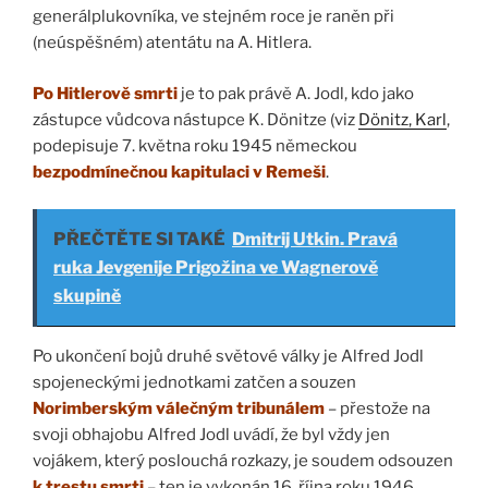
generálplukovníka, ve stejném roce je raněn při
(neúspěšném) atentátu na A. Hitlera.
Po Hitlerově smrti
je to pak právě A. Jodl, kdo jako
zástupce vůdcova nástupce K. Dönitze (viz
Dönitz, Karl
,
podepisuje 7. května roku 1945 německou
bezpodmínečnou kapitulaci v Remeši
.
PŘEČTĚTE SI TAKÉ
Dmitrij Utkin. Pravá
ruka Jevgenije Prigožina ve Wagnerově
skupině
Po ukončení bojů druhé světové války je Alfred Jodl
spojeneckými jednotkami zatčen a souzen
Norimberským válečným tribunálem
– přestože na
svoji obhajobu Alfred Jodl uvádí, že byl vždy jen
vojákem, který poslouchá rozkazy, je soudem odsouzen
k trestu smrti
– ten je vykonán 16. října roku 1946