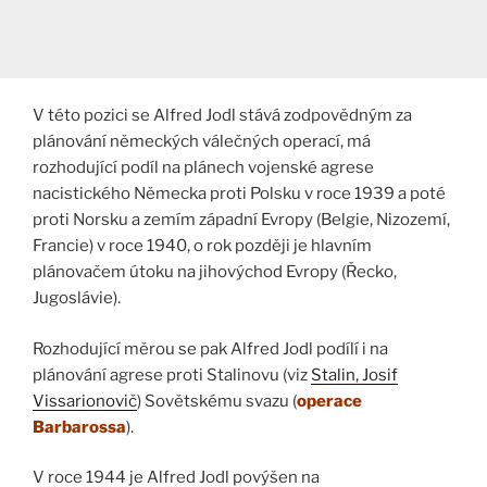
V této pozici se Alfred Jodl stává zodpovědným za
plánování německých válečných operací, má
rozhodující podíl na plánech vojenské agrese
nacistického Německa proti Polsku v roce 1939 a poté
proti Norsku a zemím západní Evropy (Belgie, Nizozemí,
Francie) v roce 1940, o rok později je hlavním
plánovačem útoku na jihovýchod Evropy (Řecko,
Jugoslávie).
Rozhodující měrou se pak Alfred Jodl podílí i na
plánování agrese proti Stalinovu (viz
Stalin, Josif
Vissarionovič
) Sovětskému svazu (
operace
Barbarossa
).
V roce 1944 je Alfred Jodl povýšen na