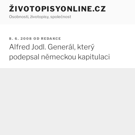
Přejít
ŽIVOTOPISYONLINE.CZ
k
Osobnosti, životopisy, společnost
obsahu
webu
PUBLIKOVÁNO
8. 6. 2008
OD
REDAKCE
Alfred Jodl. Generál, který
podepsal německou kapitulaci