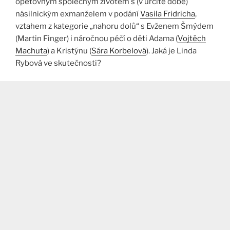
opětovným společným životem s (v určité době)
násilnickým exmanželem v podání
Vasila Fridricha
,
vztahem z kategorie „nahoru dolů“ s Evženem Šmýdem
(Martin Finger) i náročnou péčí o děti Adama (
Vojtěch
Machuta
) a Kristýnu (
Sára Korbelová
). Jaká je Linda
Rybová ve skutečnosti?