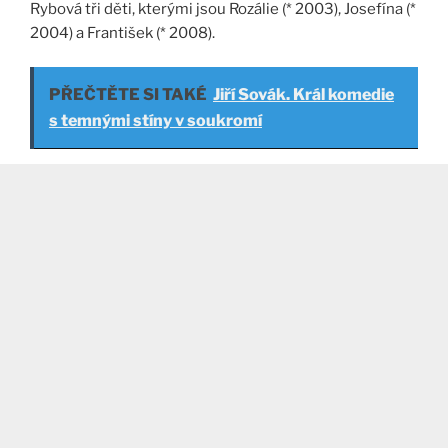
Rybová tři děti, kterými jsou Rozálie (* 2003), Josefína (*
2004) a František (* 2008).
PŘEČTĚTE SI TAKÉ
Jiří Sovák. Král komedie
s temnými stíny v soukromí