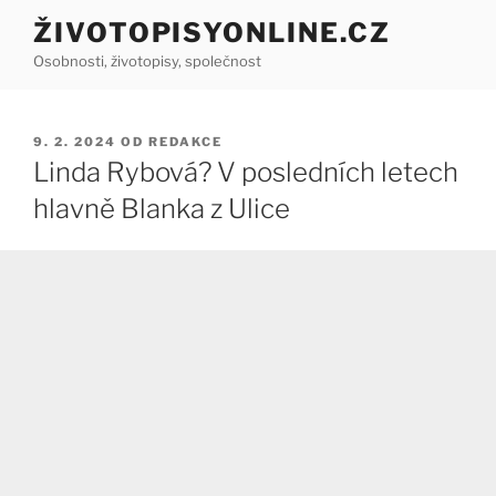
Přejít
ŽIVOTOPISYONLINE.CZ
k
Osobnosti, životopisy, společnost
obsahu
webu
PUBLIKOVÁNO
9. 2. 2024
OD
REDAKCE
Linda Rybová? V posledních letech
hlavně Blanka z Ulice