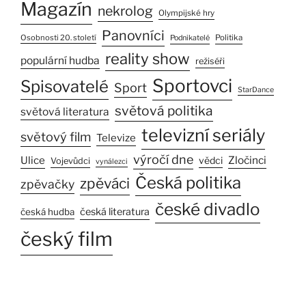
Magazín
nekrolog
Olympijské hry
Panovníci
Osobnosti 20. století
Politika
Podnikatelé
reality show
populární hudba
režiséři
Sportovci
Spisovatelé
Sport
StarDance
světová politika
světová literatura
televizní seriály
světový film
Televize
výročí dne
Ulice
Zločinci
vědci
Vojevůdci
vynálezci
Česká politika
zpěváci
zpěvačky
české divadlo
česká literatura
česká hudba
český film