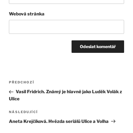
Webová stránka
Navigace
Předchozí
PŘEDCHOZÍ
pro
příspěvek
Vasil Fridrich. Známý je hlavně jako Luděk Volák z
příspěvek
Ulice
Následující
NÁSLEDUJÍCÍ
příspěvek
Aneta Krejčíková. Hvězda seriálů Ulice a Volha