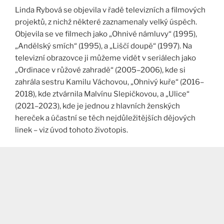
Linda Rybová se objevila v řadě televizních a filmových
projektů, z nichž některé zaznamenaly velký úspěch.
Objevila se ve filmech jako „Ohnivé námluvy“ (1995),
„Andělský smích“ (1995), a „Liščí doupě“ (1997). Na
televizní obrazovce ji můžeme vidět v seriálech jako
„Ordinace v růžové zahradě“ (2005–2006), kde si
zahrála sestru Kamilu Váchovou, „Ohnivý kuře“ (2016–
2018), kde ztvárnila Malvínu Slepičkovou, a „Ulice“
(2021–2023), kde je jednou z hlavních ženských
hereček a účastní se těch nejdůležitějších dějových
linek – viz úvod tohoto životopis.