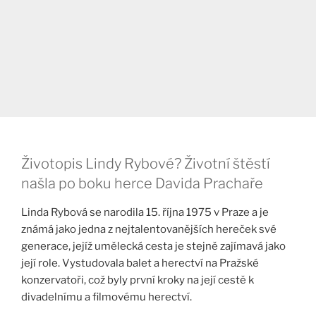
Životopis Lindy Rybové? Životní štěstí
našla po boku herce Davida Prachaře
Linda Rybová se narodila 15. října 1975 v Praze a je
známá jako jedna z nejtalentovanějších hereček své
generace, jejíž umělecká cesta je stejně zajímavá jako
její role. Vystudovala balet a herectví na Pražské
konzervatoři, což byly první kroky na její cestě k
divadelnímu a filmovému herectví.