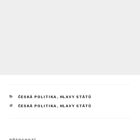
RUBRIKY
ČESKÁ POLITIKA
,
HLAVY STÁTŮ
ŠTÍTKY
ČESKÁ POLITIKA
,
HLAVY STÁTŮ
Navigace