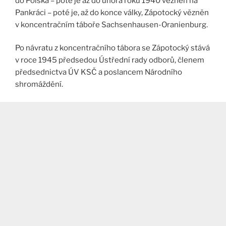
do Polska – poté je až do února roku 1940 vězněn na
Pankráci – poté je, až do konce války, Zápotocký vězněn
v koncentračním táboře Sachsenhausen-Oranienburg.
Po návratu z koncentračního tábora se Zápotocký stává
v roce 1945 předsedou Ústřední rady odborů, členem
předsednictva ÚV KSČ a poslancem Národního
shromáždění.