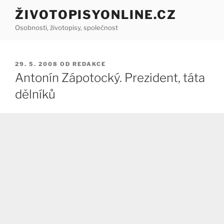
Přejít
ŽIVOTOPISYONLINE.CZ
k
Osobnosti, životopisy, společnost
obsahu
webu
PUBLIKOVÁNO
29. 5. 2008
OD
REDAKCE
Antonín Zápotocký. Prezident, táta
dělníků