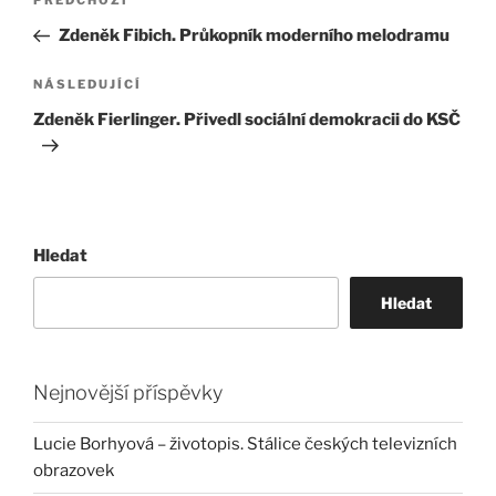
Předchozí
PŘEDCHOZÍ
pro
příspěvek
Zdeněk Fibich. Průkopník moderního melodramu
příspěvek
Následující
NÁSLEDUJÍCÍ
příspěvek
Zdeněk Fierlinger. Přivedl sociální demokracii do KSČ
Hledat
Hledat
Nejnovější příspěvky
Lucie Borhyová – životopis. Stálice českých televizních
obrazovek