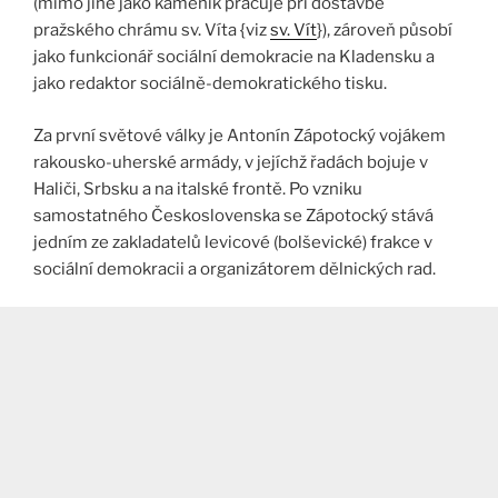
(mimo jiné jako kameník pracuje při dostavbě
pražského chrámu sv. Víta {viz
sv. Vít
}), zároveň působí
jako funkcionář sociální demokracie na Kladensku a
jako redaktor sociálně-demokratického tisku.
Za první světové války je Antonín Zápotocký vojákem
rakousko-uherské armády, v jejíchž řadách bojuje v
Haliči, Srbsku a na italské frontě. Po vzniku
samostatného Československa se Zápotocký stává
jedním ze zakladatelů levicové (bolševické) frakce v
sociální demokracii a organizátorem dělnických rad.