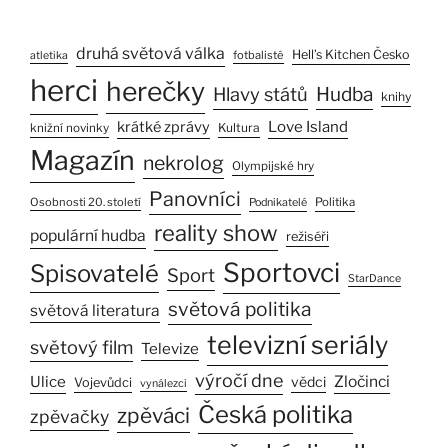
druhá světová válka
Hell’s Kitchen Česko
fotbalisté
atletika
herci
herečky
Hlavy států
Hudba
knihy
Love Island
krátké zprávy
Kultura
knižní novinky
Magazín
nekrolog
Olympijské hry
Panovníci
Osobnosti 20. století
Politika
Podnikatelé
reality show
populární hudba
režiséři
Sportovci
Spisovatelé
Sport
StarDance
světová politika
světová literatura
televizní seriály
světový film
Televize
výročí dne
Ulice
Zločinci
vědci
Vojevůdci
vynálezci
Česká politika
zpěváci
zpěvačky