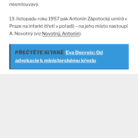
nesmlouvavý.
13. listopadu roku 1957 pak Antonín Zápotocký umírá v
Praze na infarkt (třetí v pořadí) – na jeho místo nastoupí
A. Novotný (viz
Novotný, Antonín
).
PŘEČTĚTE SI TAKÉ
Eva Decroix: Od
advokacie k ministerskému křeslu