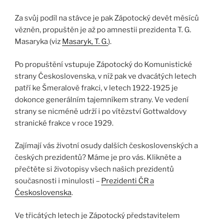
Za svůj podíl na stávce je pak Zápotocký devět měsíců
vězněn, propuštěn je až po amnestii prezidenta T. G.
Masaryka (viz
Masaryk, T. G.
).
Po propuštění vstupuje Zápotocký do Komunistické
strany Československa, v níž pak ve dvacátých letech
patří ke Šmeralově frakci, v letech 1922-1925 je
dokonce generálním tajemníkem strany. Ve vedení
strany se nicméně udrží i po vítězství Gottwaldovy
stranické frakce v roce 1929.
Zajímají vás životní osudy dalších československých a
českých prezidentů? Máme je pro vás. Klikněte a
přečtěte si životopisy všech našich prezidentů
současnosti i minulosti –
Prezidenti ČR a
Československa
.
Ve třicátých letech je Zápotocký představitelem