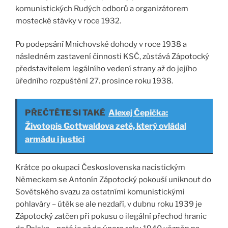
komunistických Rudých odborů a organizátorem
mostecké stávky v roce 1932.
Po podepsání Mnichovské dohody v roce 1938 a
následném zastavení činnosti KSČ, zůstává Zápotocký
představitelem legálního vedení strany až do jejího
úředního rozpuštění 27. prosince roku 1938.
PŘEČTĚTE SI TAKÉ
Alexej Čepička:
Životopis Gottwaldova zetě, který ovládal
armádu i justici
Krátce po okupaci Československa nacistickým
Německem se Antonín Zápotocký pokouší uniknout do
Sovětského svazu za ostatními komunistickými
pohlaváry – útěk se ale nezdaří, v dubnu roku 1939 je
Zápotocký zatčen při pokusu o ilegální přechod hranic