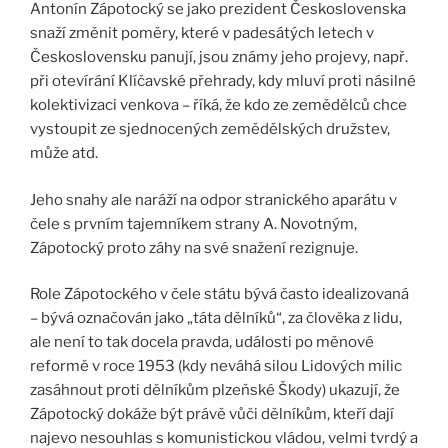
Antonín Zápotocký se jako prezident Československa
snaží změnit poměry, které v padesátých letech v
Československu panují, jsou známy jeho projevy, např.
při otevírání Klíčavské přehrady, kdy mluví proti násilné
kolektivizaci venkova – říká, že kdo ze zemědělců chce
vystoupit ze sjednocených zemědělských družstev,
může atd.
Jeho snahy ale naráží na odpor stranického aparátu v
čele s prvním tajemníkem strany A. Novotným,
Zápotocký proto záhy na své snažení rezignuje.
Role Zápotockého v čele státu bývá často idealizovaná
– bývá označován jako „táta dělníků“, za člověka z lidu,
ale není to tak docela pravda, události po měnové
reformě v roce 1953 (kdy neváhá silou Lidových milic
zasáhnout proti dělníkům plzeňské Škody) ukazují, že
Zápotocký dokáže být právě vůči dělníkům, kteří dají
najevo nesouhlas s komunistickou vládou, velmi tvrdý a