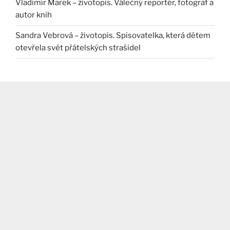
Vladimír Marek – životopis. Válečný reportér, fotograf a
autor knih
Sandra Vebrová – životopis. Spisovatelka, která dětem
otevřela svět přátelských strašidel