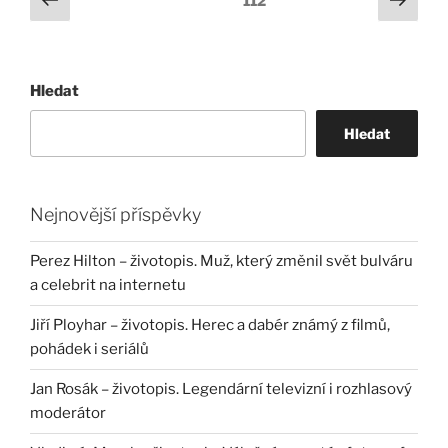
Stránka:
112
stránka
strá
příspěvků
Hledat
Hledat
Nejnovější příspěvky
Perez Hilton – životopis. Muž, který změnil svět bulváru
a celebrit na internetu
Jiří Ployhar – životopis. Herec a dabér známý z filmů,
pohádek i seriálů
Jan Rosák – životopis. Legendární televizní i rozhlasový
moderátor