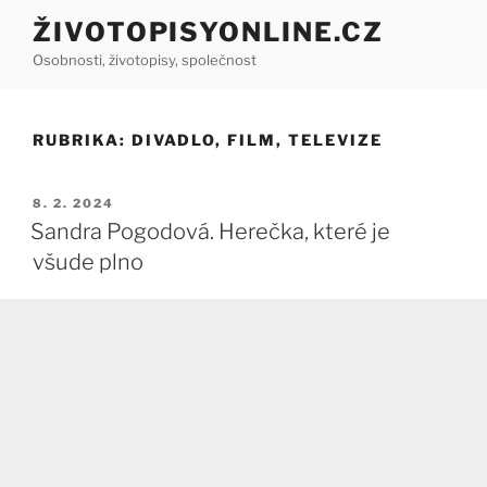
Přejít
ŽIVOTOPISYONLINE.CZ
k
Osobnosti, životopisy, společnost
obsahu
webu
RUBRIKA:
DIVADLO, FILM, TELEVIZE
PUBLIKOVÁNO
8. 2. 2024
Sandra Pogodová. Herečka, které je
všude plno