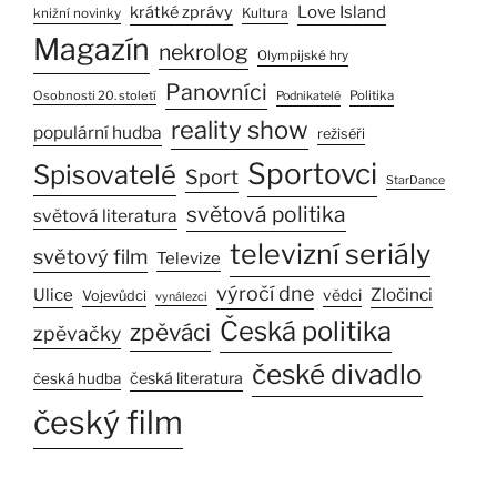
Love Island
krátké zprávy
Kultura
knižní novinky
Magazín
nekrolog
Olympijské hry
Panovníci
Osobnosti 20. století
Politika
Podnikatelé
reality show
populární hudba
režiséři
Sportovci
Spisovatelé
Sport
StarDance
světová politika
světová literatura
televizní seriály
světový film
Televize
výročí dne
Ulice
Zločinci
vědci
Vojevůdci
vynálezci
Česká politika
zpěváci
zpěvačky
české divadlo
česká literatura
česká hudba
český film