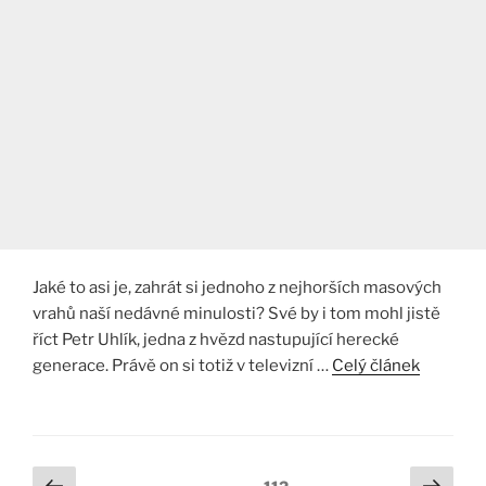
Jaké to asi je, zahrát si jednoho z nejhorších masových
vrahů naší nedávné minulosti? Své by i tom mohl jistě
říct Petr Uhlík, jedna z hvězd nastupující herecké
generace. Právě on si totiž v televizní …
Celý článek
Stránkování
Předchozí
Další