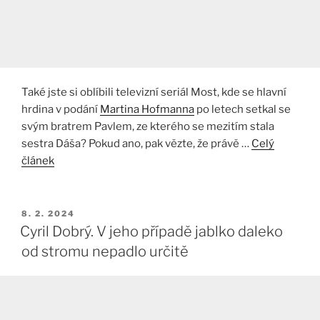
Také jste si oblíbili televizní seriál Most, kde se hlavní
hrdina v podání
Martina Hofmanna
po letech setkal se
svým bratrem Pavlem, ze kterého se mezitím stala
sestra Dáša? Pokud ano, pak vězte, že právě …
Celý
článek
PUBLIKOVÁNO
8. 2. 2024
Cyril Dobrý. V jeho případě jablko daleko
od stromu nepadlo určitě