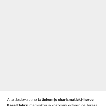
A to doslova. Jeho
tatínkem je charismatický herec
Karel Dobrý,
maminkou je kostýmní výtvarnice Tereza