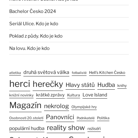
Bachelor Česko 2024
Seriál Ulice. Kdo je kdo
Poklad z půdy. Kdo je kdo
Na lovu. Kdo je kdo
druhá světová válka
Hell’s Kitchen Česko
atletika
fotbalisté
herci
herečky
Hlavy států
Hudba
knihy
Love Island
krátké zprávy
Kultura
knižní novinky
Magazín
nekrolog
Olympijské hry
Panovníci
Osobnosti 20. století
Politika
Podnikatelé
reality show
populární hudba
režiséři