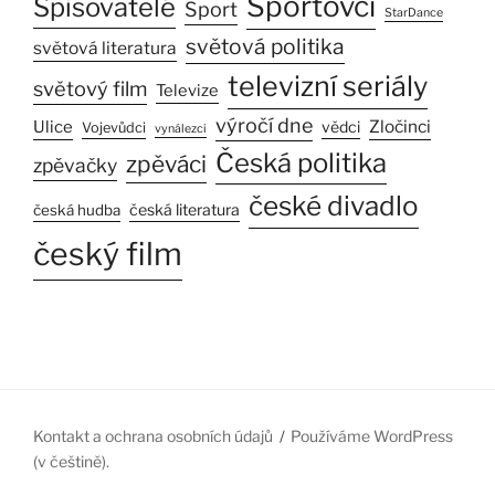
Sportovci
Spisovatelé
Sport
StarDance
světová politika
světová literatura
televizní seriály
světový film
Televize
výročí dne
Zločinci
Ulice
vědci
Vojevůdci
vynálezci
Česká politika
zpěváci
zpěvačky
české divadlo
česká literatura
česká hudba
český film
Kontakt a ochrana osobních údajů
Používáme WordPress
(v češtině).