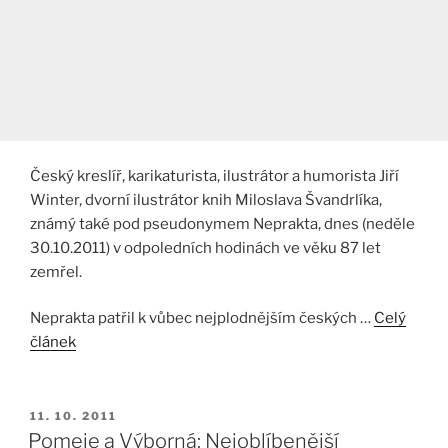
Český kreslíř, karikaturista, ilustrátor a humorista Jiří
Winter, dvorní ilustrátor knih Miloslava Švandrlíka,
známý také pod pseudonymem Neprakta, dnes (neděle
30.10.2011) v odpoledních hodinách ve věku 87 let
zemřel.
Neprakta patřil k vůbec nejplodnějším českých …
Celý
článek
PUBLIKOVÁNO
11. 10. 2011
Pomeje a Výborná: Nejoblíbenější