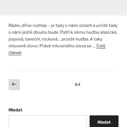
Rádio, dříve rozhlas – je tady s námi století a určitě tady
s námi ještě dlouho bude. Patří k němu hudba, klasická,
popová, taneční, rocková… prostě hudba. A taky
mluvené slovo. Právě mluveného slova se …
Celý
článek
Stránkování
Předchozí
Stránka:
84
stránka
příspěvků
Hledat
Hledat