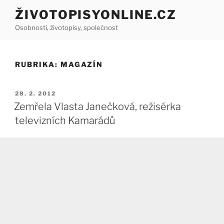
Přejít
ŽIVOTOPISYONLINE.CZ
k
Osobnosti, životopisy, společnost
obsahu
webu
RUBRIKA:
MAGAZÍN
PUBLIKOVÁNO
28. 2. 2012
Zemřela Vlasta Janečková, režisérka
televizních Kamarádů