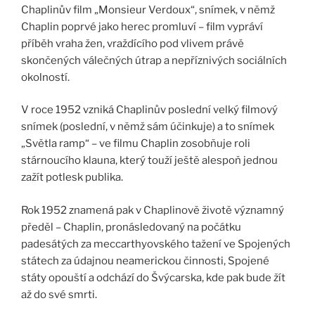
Chaplinův film „Monsieur Verdoux“, snímek, v němž
Chaplin poprvé jako herec promluví – film vypráví
příběh vraha žen, vraždícího pod vlivem právě
skončených válečných útrap a nepříznivých sociálních
okolností.
V roce 1952 vzniká Chaplinův poslední velký filmový
snímek (poslední, v němž sám účinkuje) a to snímek
„Světla ramp“ – ve filmu Chaplin zosobňuje roli
stárnoucího klauna, který touží ještě alespoň jednou
zažít potlesk publika.
Rok 1952 znamená pak v Chaplinově životě významný
předěl – Chaplin, pronásledovaný na počátku
padesátých za meccarthyovského tažení ve Spojených
státech za údajnou neamerickou činnosti, Spojené
státy opouští a odchází do Švýcarska, kde pak bude žít
až do své smrti.