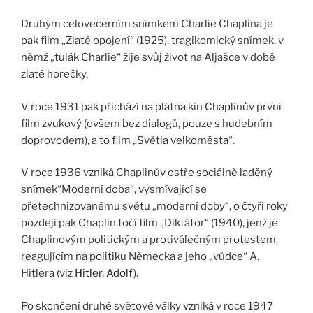
Druhým celovečerním snímkem Charlie Chaplina je
pak film „Zlaté opojení“ (1925), tragikomický snímek, v
němž „tulák Charlie“ žije svůj život na Aljašce v době
zlaté horečky.
V roce 1931 pak přichází na plátna kin Chaplinův první
film zvukový (ovšem bez dialogů, pouze s hudebním
doprovodem), a to film „Světla velkoměsta“.
V roce 1936 vzniká Chaplinův ostře sociálně laděný
snímek“Moderní doba“, vysmívající se
přetechnizovanému světu „moderní doby“, o čtyři roky
později pak Chaplin točí film „Diktátor“ (1940), jenž je
Chaplinovým politickým a protiválečným protestem,
reagujícím na politiku Německa a jeho „vůdce“ A.
Hitlera (viz
Hitler, Adolf
).
Po skončení druhé světové války vzniká v roce 1947