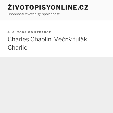
Přejít
ŽIVOTOPISYONLINE.CZ
k
Osobnosti, životopisy, společnost
obsahu
webu
PUBLIKOVÁNO
4. 6. 2008
OD
REDAKCE
Charles Chaplin. Věčný tulák
Charlie