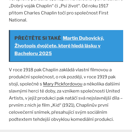
„Dobrý voják Chaplin“ či „Psí život“. Od roku 1917
přitom Charles Chaplin točí pro společnost First
National.
PŘEČTĚTE SI TAKÉ
Martin Dubovický.
Životopis dvojčete, které hledá lásku v
Bacheloru 2025
V roce 1918 pak Chaplin zakládá vlastní filmovou a
produkční společnost, o rok později, v roce 1919 pak
stojí, společně s
Mary Pickfordovou
a několika dalšími
slavnými herci té doby, za vznikem společnosti United
Artists, v jejíž produkci pak natáčí svá nejslavnější díla –
prvním z nich je film „Kid“ (1921), Chaplinův první
celovečerní snímek, přesahující svým sociálním
podtextem tehdejší obvyklou komediální produkci.