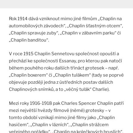
Rok 1914 dává vzniknout mimo jiné filmům „Chaplin na
automobilových závodech“, „Chaplin šťastným otcem“,
„Chaplin spravuje zuby“, „Chaplin v zábavním parku“ či
„Chaplin banditou“.
V roce 1915 Chaplin Sennetovu společnost opouští a
přechází ke společnosti Essanay, pro kterou pak natočí
během pouhého roku dalších třináct grotesek – např.
„Chaplin boxerem“ či „Chaplin tulákem“ (tady se poprvé
objevuje později jedna z ústředních postav dalších
Chaplinových snímků, a to „věčný tulák“ Charlie).
Mezi roky 1916-1918 pak Charles Spencer Chaplin patří
mezi největší hvězdy filmové (němé) grotesky – v
tomto období vznikají mimo jiné filmy jako „Chaplin
hasičem“, „Chaplin v lázních“, „Chaplin strážcem
veřejného pořádku“, „Chaplin na kolečkových bruslích“,