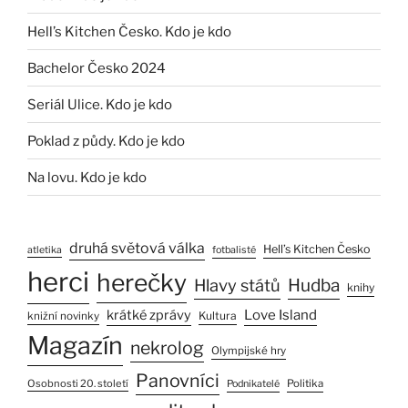
Hell’s Kitchen Česko. Kdo je kdo
Bachelor Česko 2024
Seriál Ulice. Kdo je kdo
Poklad z půdy. Kdo je kdo
Na lovu. Kdo je kdo
druhá světová válka
Hell’s Kitchen Česko
atletika
fotbalisté
herci
herečky
Hlavy států
Hudba
knihy
Love Island
krátké zprávy
Kultura
knižní novinky
Magazín
nekrolog
Olympijské hry
Panovníci
Osobnosti 20. století
Politika
Podnikatelé