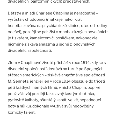
divadelních (pantomimických) představeních.
Dětství a mládí Charlese Chaplina je neradostné –
vyrůstá v chudobinci (matka je několikrát
hospitalizována na psychiatrické klinice, otec od rodiny
odešel), později se pak živí v mnoha různých povoláních:
je tiskařem, kamelotem či poslíčkem, nakonec ale
nicméně získává angažmá u jedné z londýnských
divadelních společností.
Zlom v Chaplinově životě přichází v roce 1914, kdy se s
divadelní společností dostává na turné po Spojených
státech amerických – získává angažmá ve společnosti
M. Senneta, jenž jej jen v roce 1914 obsazuje do třiceti
pěti krátkých němých filmů, v nichž Chaplin, poprvé
použivší svůj později tak slavný kostým (buřinka,
pytlovité kalhoty, ošuntělý kabát, velké, nepadnoucí
boty a hůlku), dokonale využívá svůj neobyčejný
komický talent.