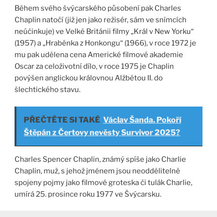
Během svého švýcarského působení pak Charles
Chaplin natočí (již jen jako režisér, sám ve snímcích
neúčinkuje) ve Velké Británii filmy „Král v New Yorku“
(1957) a „Hraběnka z Honkongu“ (1966), v roce 1972 je
mu pak udělena cena Americké filmové akademie
Oscar za celoživotní dílo, v roce 1975 je Chaplin
povýšen anglickou královnou Alžbětou II. do
šlechtického stavu.
PŘEČTĚTE SI TAKÉ
Václav Šanda. Pokoří
Štěpán z Čertovy nevěsty Survivor 2025?
Charles Spencer Chaplin, známý spíše jako Charlie
Chaplin, muž, s jehož jménem jsou neoddělitelně
spojeny pojmy jako filmové groteska či tulák Charlie,
umírá 25. prosince roku 1977 ve Švýcarsku.