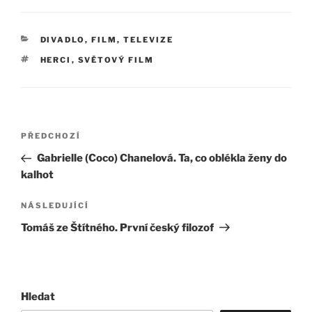
RUBRIKY
DIVADLO, FILM, TELEVIZE
ŠTÍTKY
HERCI
,
SVĚTOVÝ FILM
Navigace
Předchozí
PŘEDCHOZÍ
pro
příspěvek
Gabrielle (Coco) Chanelová. Ta, co oblékla ženy do
příspěvek
kalhot
Následující
NÁSLEDUJÍCÍ
příspěvek
Tomáš ze Štítného. První český filozof
Hledat