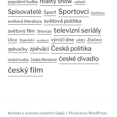
reality show
populární hudba
režiséři
Sportovci
Spisovatelé
Sport
StarDance
světová politika
světová literatura
televizní seriály
světový film
Televize
výročí dne
Zločinci
Ulice
vědci
Vojevůdci
vynálezci
Česká politika
zpěváci
zpěvačky
české divadlo
česká literatura
česká hudba
český film
Kontakt a ochrana osobních údajů
Používáme WordPress