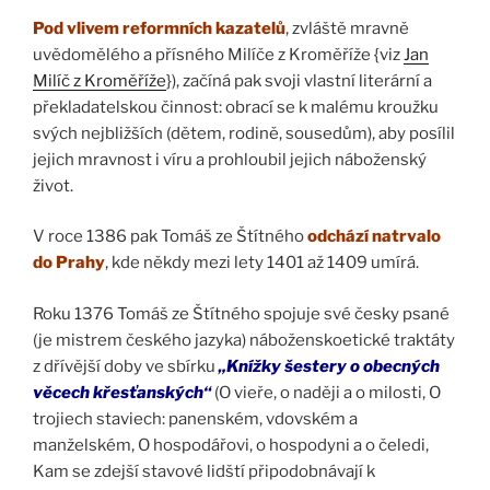
Pod vlivem reformních kazatelů
, zvláště mravně
uvědomělého a přísného Milíče z Kroměříže {viz
Jan
Milíč z Kroměříže
}), začíná pak svoji vlastní literární a
překladatelskou činnost: obrací se k malému kroužku
svých nejbližších (dětem, rodině, sousedům), aby posílil
jejich mravnost i víru a prohloubil jejich náboženský
život.
V roce 1386 pak Tomáš ze Štítného
odchází natrvalo
do Prahy
, kde někdy mezi lety 1401 až 1409 umírá.
Roku 1376 Tomáš ze Štítného spojuje své česky psané
(je mistrem českého jazyka) náboženskoetické traktáty
z dřívější doby ve sbírku
„Knížky šestery o obecných
věcech křesťanských“
(O vieře, o naději a o milosti, O
trojiech staviech: panenském, vdovském a
manželském, O hospodářovi, o hospodyni a o čeledi,
Kam se zdejší stavové lidští připodobnávají k