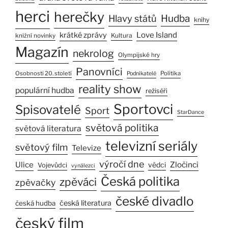
herci
herečky
Hlavy států
Hudba
knihy
Love Island
krátké zprávy
Kultura
knižní novinky
Magazín
nekrolog
Olympijské hry
Panovníci
Osobnosti 20. století
Politika
Podnikatelé
reality show
populární hudba
režiséři
Sportovci
Spisovatelé
Sport
StarDance
světová politika
světová literatura
televizní seriály
světový film
Televize
výročí dne
Ulice
Zločinci
vědci
Vojevůdci
vynálezci
Česká politika
zpěváci
zpěvačky
české divadlo
česká literatura
česká hudba
český film