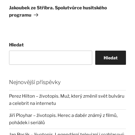
příspěvek
Jakoubek ze Stříbra. Spolutvůrce husitského
programu
Hledat
Hledat
Nejnovější příspěvky
Perez Hilton – životopis. Muž, který změnil svět bulváru
a celebrit na internetu
Jiří Ployhar – životopis. Herec a dabér známý z filmů,
pohádek i seriálů
Jan Rosák – životopis. Legendární televizní i rozhlasový