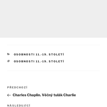
RUBRIKY
OSOBNOSTI 11.-19. STOLETÍ
ŠTÍTKY
OSOBNOSTI 11.-19. STOLETÍ
Navigace
Předchozí
PŘEDCHOZÍ
pro
příspěvek
Charles Chaplin. Věčný tulák Charlie
příspěvek
Následující
NÁSLEDUJÍCÍ