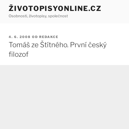
Přejít
ŽIVOTOPISYONLINE.CZ
k
Osobnosti, životopisy, společnost
obsahu
webu
PUBLIKOVÁNO
4. 6. 2008
OD
REDAKCE
Tomáš ze Štítného. První český
filozof