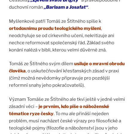
Cessolis)
, „Zjevení svaté Brigity“
a pravděpodobně i
duchovní román
„Barlaam a Josafat“
.
Myšlenkově patří Tomáš ze Štítného spíše k
ortodoxnímu proudu teologického myšlení
,
neodchyluje se od církevního učení, nekritizuje ani
nechce reformovat společenský řád. Základ svého
konání nalézá v bibli, kterou velmi důvěrně zná.
Tomáš ze Štítného svým dílem
usiluje o mravní obrodu
člověka
, o uskutečňování křesťanských zásad v praxi
(čímž možná nevědomky připravuje pro pozdější
reformní snahy jeho pokračovatelů).
Význam Tomáše ze Štítného ale tkví ještě v jedné velmi
zásadní věci –
je prvním, kdo píše o náboženské
tématice ryze česky
. To mu ale přináší nejeden
problém, musí nacházet české výrazy pro filosofické a
teologické pojmy (filozofie a náboženství jsou v jeho