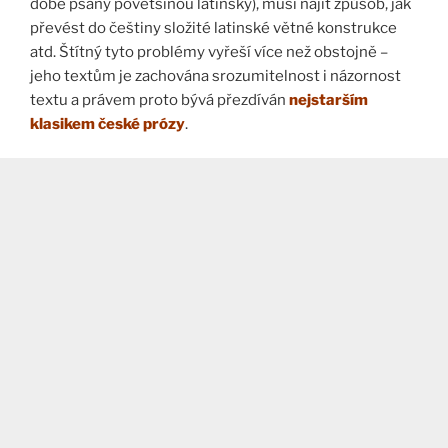
době psány povětšinou latinsky), musí najít způsob, jak
převést do češtiny složité latinské větné konstrukce
atd. Štítný tyto problémy vyřeší více než obstojně –
jeho textům je zachována srozumitelnost i názornost
textu a právem proto bývá přezdíván
nejstarším
klasikem české prózy
.