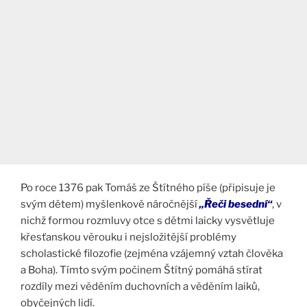
Po roce 1376 pak Tomáš ze Štítného píše (připisuje je
svým dětem) myšlenkově náročnější
„Řeči besední“
, v
nichž formou rozmluvy otce s dětmi laicky vysvětluje
křesťanskou věrouku i nejsložitější problémy
scholastické filozofie (zejména vzájemný vztah člověka
a Boha). Tímto svým počinem Štítný pomáhá stírat
rozdíly mezi věděním duchovních a věděním laiků,
obyčejných lidí.