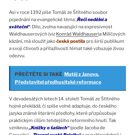
Asi v roce 1392 píše Tomáš ze Štítného soubor
pojednání na evangelické téma
„
Řeči nedělní a
sváteční“
. Dílo, zvolna navazující na expresivnost
Waldhauserových (viz
Konrád Waldhauser
)a Milíčových
kázání, má sloužit jako
česká postila
pro širší publikum
a svojí čtivostí a přitažlivostí témat také vzbuzuje živou
odezvu.
PŘEČTĚTE SI TAKÉ
Matěj z Janova.
Představitel předhusitské reformace
V devadesátých letech 14. století Tomáš ze Štítného
hojně překládá, či spíše volně adaptuje, do českého
jazyka známé literární předlohy, které přizpůsobuje
praktickým cílům tehdejšího reformního hnutí. Tak
vzniknou
„Knížky o šašiech“
(podle Jacoba de