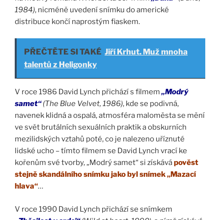
1984)
, nicméně uvedení snímku do americké
distribuce končí naprostým fiaskem.
PŘEČTĚTE SI TAKÉ
Jiří Krhut. Muž mnoha
talentů z Heligonky
V roce 1986 David Lynch přichází s filmem
„Modrý
samet“
(The Blue Velvet, 1986)
, kde se podivná,
navenek klidná a ospalá, atmosféra maloměsta se mění
ve svět brutálních sexuálních praktik a obskurních
mezilidských vztahů poté, co je nalezeno uříznuté
lidské ucho – tímto filmem se David Lynch vrací ke
kořenům své tvorby, „Modrý samet“ si získává
pověst
stejně skandálního snímku jako byl snímek „Mazací
hlava“
…
V roce 1990 David Lynch přichází se snímkem