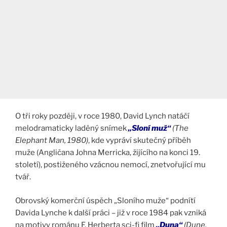
O tři roky později, v roce 1980, David Lynch natáčí
melodramaticky laděný snímek
„Sloní muž“
(The
Elephant Man, 1980)
, kde vypráví skutečný příběh
muže (Angličana Johna Merricka, žijícího na konci 19.
století), postiženého vzácnou nemocí, znetvořující mu
tvář.
Obrovský komerční úspěch „Sloního muže“ podnítí
Davida Lynche k další práci – již v roce 1984 pak vzniká
na motivy románu F. Herberta sci-fi film
„Duna“
(Dune,