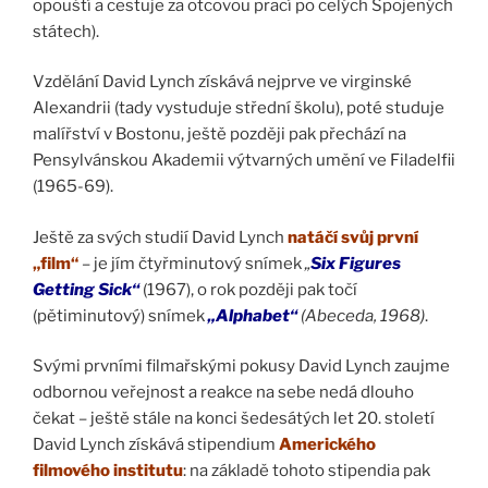
opouští a cestuje za otcovou prací po celých Spojených
státech).
Vzdělání David Lynch získává nejprve ve virginské
Alexandrii (tady vystuduje střední školu), poté studuje
malířství v Bostonu, ještě později pak přechází na
Pensylvánskou Akademii výtvarných umění ve Filadelfii
(1965-69).
Ještě za svých studií David Lynch
natáčí svůj první
„film“
– je jím čtyřminutový snímek
„
Six Figures
Getting Sick“
(1967), o rok později pak točí
(pětiminutový) snímek
„Alphabet“
(Abeceda, 1968)
.
Svými prvními filmařskými pokusy David Lynch zaujme
odbornou veřejnost a reakce na sebe nedá dlouho
čekat – ještě stále na konci šedesátých let 20. století
David Lynch získává stipendium
Amerického
filmového institutu
: na základě tohoto stipendia pak