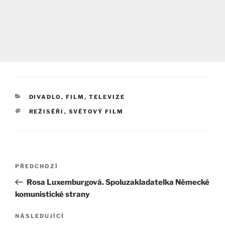
RUBRIKY
DIVADLO, FILM, TELEVIZE
ŠTÍTKY
REŽISÉŘI
,
SVĚTOVÝ FILM
Navigace
Předchozí
PŘEDCHOZÍ
pro
příspěvek
Rosa Luxemburgová. Spoluzakladatelka Německé
příspěvek
komunistické strany
Následující
NÁSLEDUJÍCÍ