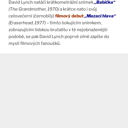
David Lynch natáčí krátkometrážní snímek
„Babička“
(The Grandmother, 1970)
a krátce nato i svůj
celovečerní (černobílý)
filmový debut
„Mazací hlava“
(Eraserhead, 1977)
– tímto šokujícím snímkem,
zobrazujícím lidskou brutalitu v té nejobnaženější
podobě, se pak David Lynch poprvé silně zapíše do
myslí filmových fanoušků.