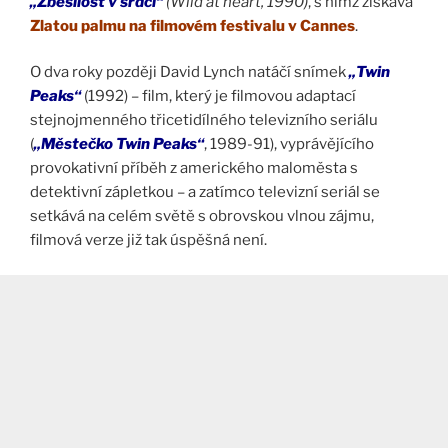
„Zběsilost v srdci“
(Wild at heart, 1990)
, s nímž získává
Zlatou palmu na filmovém festivalu v Cannes
.
O dva roky později David Lynch natáčí snímek
„Twin
Peaks“
(1992) – film, který je filmovou adaptací
stejnojmenného třicetidílného televizního seriálu
(
„Městečko Twin Peaks“
, 1989-91), vyprávějícího
provokativní příběh z amerického maloměsta s
detektivní zápletkou – a zatímco televizní seriál se
setkává na celém světě s obrovskou vlnou zájmu,
filmová verze již tak úspěšná není.