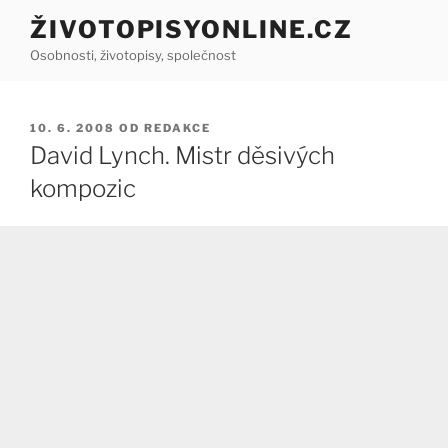
Přejít
ŽIVOTOPISYONLINE.CZ
k
Osobnosti, životopisy, společnost
obsahu
webu
PUBLIKOVÁNO
10. 6. 2008
OD
REDAKCE
David Lynch. Mistr děsivých
kompozic