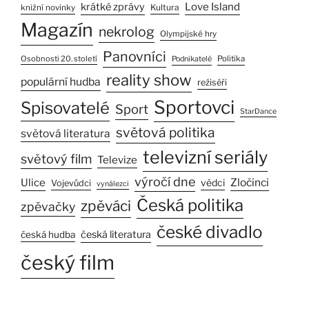
Love Island
krátké zprávy
Kultura
knižní novinky
Magazín
nekrolog
Olympijské hry
Panovníci
Osobnosti 20. století
Politika
Podnikatelé
reality show
populární hudba
režiséři
Sportovci
Spisovatelé
Sport
StarDance
světová politika
světová literatura
televizní seriály
světový film
Televize
výročí dne
Ulice
Zločinci
vědci
Vojevůdci
vynálezci
Česká politika
zpěváci
zpěvačky
české divadlo
česká literatura
česká hudba
český film