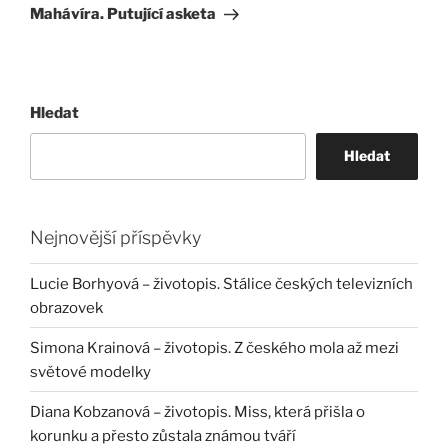
příspěvek
Mahávíra. Putující asketa
Hledat
Hledat
Nejnovější příspěvky
Lucie Borhyová – životopis. Stálice českých televizních
obrazovek
Simona Krainová – životopis. Z českého mola až mezi
světové modelky
Diana Kobzanová – životopis. Miss, která přišla o
korunku a přesto zůstala známou tváří