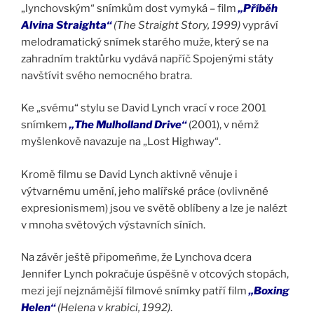
„lynchovským“ snímkům dost vymyká – film
„Příběh
Alvina Straighta“
(The Straight Story, 1999)
vypráví
melodramatický snímek starého muže, který se na
zahradním traktůrku vydává napříč Spojenými státy
navštívit svého nemocného bratra.
Ke „svému“ stylu se David Lynch vrací v roce 2001
snímkem
„The Mulholland Drive“
(2001), v němž
myšlenkově navazuje na „Lost Highway“.
Kromě filmu se David Lynch aktivně věnuje i
výtvarnému umění, jeho malířské práce (ovlivněné
expresionismem) jsou ve světě oblíbeny a lze je nalézt
v mnoha světových výstavních síních.
Na závěr ještě připomeňme, že Lynchova dcera
Jennifer Lynch pokračuje úspěšně v otcových stopách,
mezi její nejznámější filmové snímky patří film
„Boxing
Helen“
(Helena v krabici, 1992)
.