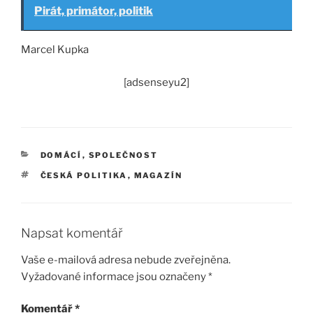
Pirát, primátor, politik
Marcel Kupka
[adsenseyu2]
RUBRIKY
DOMÁCÍ
,
SPOLEČNOST
ŠTÍTKY
ČESKÁ POLITIKA
,
MAGAZÍN
Napsat komentář
Vaše e-mailová adresa nebude zveřejněna.
Vyžadované informace jsou označeny
*
Komentář
*