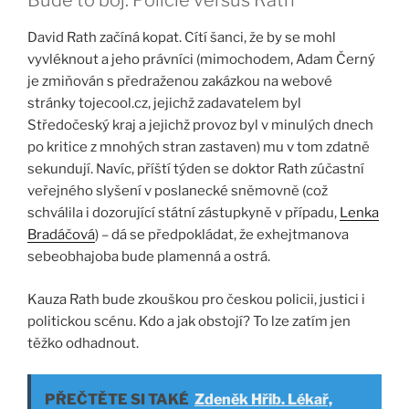
Bude to boj. Policie versus Rath
David Rath začíná kopat. Cítí šanci, že by se mohl
vyvléknout a jeho právníci (mimochodem, Adam Černý
je zmiňován s předraženou zakázkou na webové
stránky tojecool.cz, jejichž zadavatelem byl
Středočeský kraj a jejichž provoz byl v minulých dnech
po kritice z mnohých stran zastaven) mu v tom zdatně
sekundují. Navíc, příští týden se doktor Rath zúčastní
veřejného slyšení v poslanecké sněmovně (což
schválila i dozorující státní zástupkyně v případu,
Lenka
Bradáčová
) – dá se předpokládat, že exhejtmanova
sebeobhajoba bude plamenná a ostrá.
Kauza Rath bude zkouškou pro českou policii, justici i
politickou scénu. Kdo a jak obstojí? To lze zatím jen
těžko odhadnout.
PŘEČTĚTE SI TAKÉ
Zdeněk Hřib. Lékař,