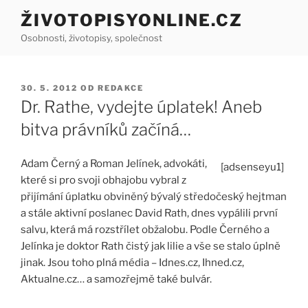
Přejít
ŽIVOTOPISYONLINE.CZ
k
Osobnosti, životopisy, společnost
obsahu
webu
PUBLIKOVÁNO
30. 5. 2012
OD
REDAKCE
Dr. Rathe, vydejte úplatek! Aneb
bitva právníků začíná…
Adam Černý a Roman Jelínek, advokáti,
[adsenseyu1]
které si pro svoji obhajobu vybral z
přijímání úplatku obviněný bývalý středočeský hejtman
a stále aktivní poslanec David Rath, dnes vypálili první
salvu, která má rozstřílet obžalobu. Podle Černého a
Jelínka je doktor Rath čistý jak lilie a vše se stalo úplně
jinak. Jsou toho plná média – Idnes.cz, Ihned.cz,
Aktualne.cz… a samozřejmě také bulvár.