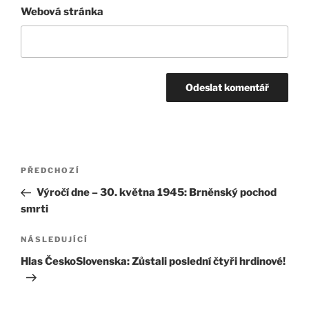
Webová stránka
Navigace
Předchozí
PŘEDCHOZÍ
pro
příspěvek
Výročí dne – 30. května 1945: Brněnský pochod
příspěvek
smrti
Následující
NÁSLEDUJÍCÍ
příspěvek
Hlas ČeskoSlovenska: Zůstali poslední čtyři hrdinové!