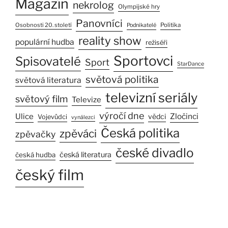
Magazín
nekrolog
Olympijské hry
Panovníci
Osobnosti 20. století
Politika
Podnikatelé
reality show
populární hudba
režiséři
Sportovci
Spisovatelé
Sport
StarDance
světová politika
světová literatura
televizní seriály
světový film
Televize
výročí dne
Ulice
Zločinci
vědci
Vojevůdci
vynálezci
Česká politika
zpěváci
zpěvačky
české divadlo
česká literatura
česká hudba
český film