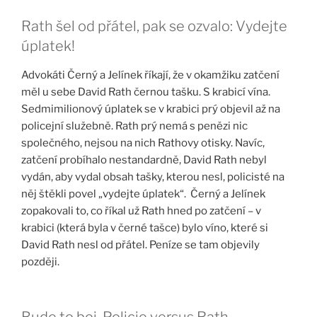
Rath šel od přátel, pak se ozvalo: Vydejte
úplatek!
Advokáti Černý a Jelínek říkají, že v okamžiku zatčení
měl u sebe David Rath černou tašku. S krabicí vína.
Sedmimilionový úplatek se v krabici prý objevil až na
policejní služebně. Rath prý nemá s penězi nic
společného, nejsou na nich Rathovy otisky. Navíc,
zatčení probíhalo nestandardně, David Rath nebyl
vydán, aby vydal obsah tašky, kterou nesl, policisté na
něj štěkli povel „vydejte úplatek“. Černý a Jelínek
zopakovali to, co říkal už Rath hned po zatčení – v
krabici (která byla v černé tašce) bylo víno, které si
David Rath nesl od přátel. Peníze se tam objevily
později.