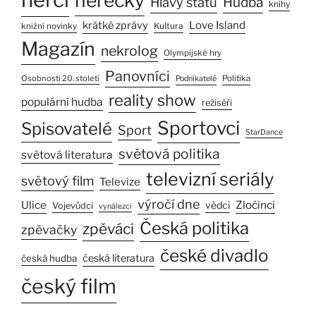
herečky
Hlavy států
Hudba
knihy
Love Island
krátké zprávy
Kultura
knižní novinky
Magazín
nekrolog
Olympijské hry
Panovníci
Osobnosti 20. století
Politika
Podnikatelé
reality show
populární hudba
režiséři
Sportovci
Spisovatelé
Sport
StarDance
světová politika
světová literatura
televizní seriály
světový film
Televize
výročí dne
Ulice
Zločinci
vědci
Vojevůdci
vynálezci
Česká politika
zpěváci
zpěvačky
české divadlo
česká literatura
česká hudba
český film