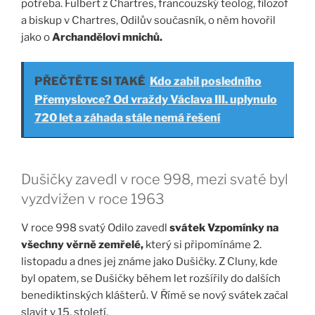
potřeba. Fulbert z Chartres, francouzský teolog, filozof
a biskup v Chartres, Odilův současník, o něm hovořil
jako o
Archandělovi mnichů.
PŘEČTĚTE SI TAKÉ
Kdo zabil posledního
Přemyslovce? Od vraždy Václava III. uplynulo
720 let a záhada stále nemá řešení
Dušičky zavedl v roce 998, mezi svaté byl
vyzdvižen v roce 1963
V roce 998 svatý Odilo zavedl
svátek Vzpomínky na
všechny věrně zemřelé,
který si připomínáme 2.
listopadu a dnes jej známe jako Dušičky. Z Cluny, kde
byl opatem, se Dušičky během let rozšířily do dalších
benediktinských klášterů. V Římě se nový svátek začal
slavit v 15. století.