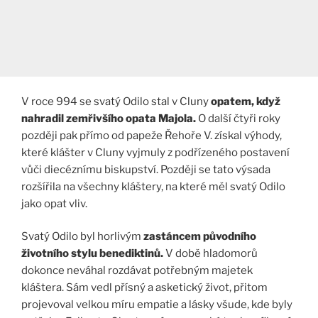
V roce 994 se svatý Odilo stal v Cluny
opatem, když
nahradil zemřivšího opata Majola.
O další čtyři roky
později pak přímo od papeže Řehoře V. získal výhody,
které klášter v Cluny vyjmuly z podřízeného postavení
vůči diecéznímu biskupství. Později se tato výsada
rozšířila na všechny kláštery, na které měl svatý Odilo
jako opat vliv.
Svatý Odilo byl horlivým
zastáncem původního
životního stylu benediktinů.
V době hladomorů
dokonce neváhal rozdávat potřebným majetek
kláštera. Sám vedl přísný a asketický život, přitom
projevoval velkou míru empatie a lásky všude, kde byly