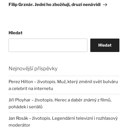
příspěvek
Filip Grznár. Jedni ho zbožňují, druzí nenávidí
Hledat
Hledat
Nejnovější příspěvky
Perez Hilton – životopis. Muž, který změnil svět bulváru
a celebrit na internetu
Jiří Ployhar – životopis. Herec a dabér známý z filmů,
pohádek i seriálů
Jan Rosák – životopis. Legendární televizní i rozhlasový
moderátor