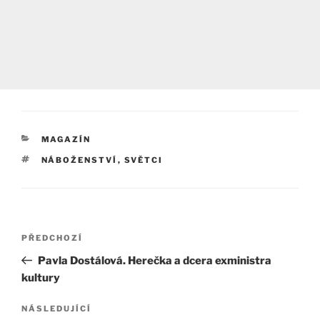
RUBRIKY
MAGAZÍN
ŠTÍTKY
NÁBOŽENSTVÍ
,
SVĚTCI
Navigace
Předchozí
PŘEDCHOZÍ
pro
příspěvek
Pavla Dostálová. Herečka a dcera exministra
příspěvek
kultury
Následující
NÁSLEDUJÍCÍ