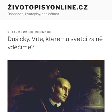
Přejít
ŽIVOTOPISYONLINE.CZ
k
Osobnosti, životopisy, společnost
obsahu
webu
PUBLIKOVÁNO
2. 11. 2022
OD
REDAKCE
Dušičky. Víte, kterému světci za ně
vděčíme?