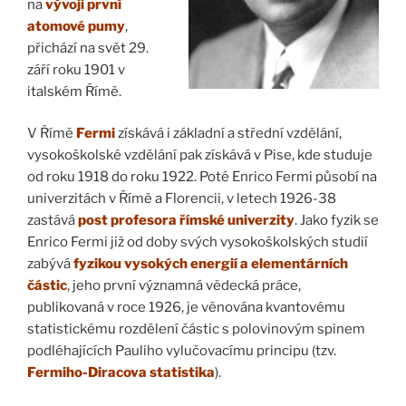
na
vývoji první
atomové pumy
,
přichází na svět 29.
září roku 1901 v
italském Římě.
V Římě
Fermi
získává i základní a střední vzdělání,
vysokoškolské vzdělání pak získává v Pise, kde studuje
od roku 1918 do roku 1922. Poté Enrico Fermi působí na
univerzitách v Římě a Florencii, v letech 1926-38
zastává
post profesora římské univerzity
. Jako fyzik se
Enrico Fermi již od doby svých vysokoškolských studií
zabývá
fyzikou vysokých energií a elementárních
částic
, jeho první významná vědecká práce,
publikovaná v roce 1926, je věnována kvantovému
statistickému rozdělení částic s polovinovým spinem
podléhajících Pauliho vylučovacímu principu (tzv.
Fermiho-Diracova statistika
).