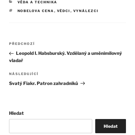
RUBRIKY
VĚDA A TECHNIKA
ŠTÍTKY
NOBELOVA CENA
,
VĚDCI
,
VYNÁLEZCI
Navigace
Předchozí
PŘEDCHOZÍ
pro
příspěvek
Leopold I. Habsburský. Vzdělaný a uměnímilovný
příspěvek
vladař
Následující
NÁSLEDUJÍCÍ
příspěvek
Svatý Fiakr. Patron zahradníků
Hledat
Hledat