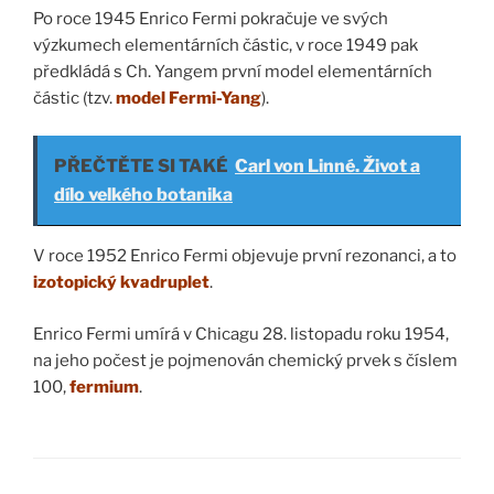
Po roce 1945 Enrico Fermi pokračuje ve svých
výzkumech elementárních částic, v roce 1949 pak
předkládá s Ch. Yangem první model elementárních
částic (tzv.
model Fermi-Yang
).
PŘEČTĚTE SI TAKÉ
Carl von Linné. Život a
dílo velkého botanika
V roce 1952 Enrico Fermi objevuje první rezonanci, a to
izotopický kvadruplet
.
Enrico Fermi umírá v Chicagu 28. listopadu roku 1954,
na jeho počest je pojmenován chemický prvek s číslem
100,
fermium
.