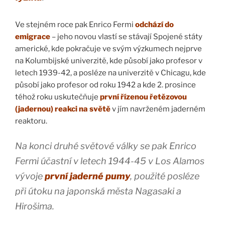
Ve stejném roce pak Enrico Fermi
odchází do
emigrace
– jeho novou vlastí se stávají Spojené státy
americké, kde pokračuje ve svým výzkumech nejprve
na Kolumbijské univerzitě, kde působí jako profesor v
letech 1939-42, a posléze na univerzitě v Chicagu, kde
působí jako profesor od roku 1942 a kde 2. prosince
téhož roku uskutečňuje
první řízenou řetězovou
(jadernou) reakci na světě
v jím navrženém jaderném
reaktoru.
Na konci druhé světové války se pak Enrico
Fermi účastní v letech 1944-45 v Los Alamos
vývoje
první jaderné pumy
, použité posléze
při útoku na japonská města Nagasaki a
Hirošima.