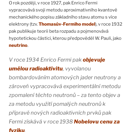
O rok později, v roce 1927, pak Enrico Fermi
vypracovává svoji metodu aproximativního kvantově
mechanického popisu základního stavu atomu s více
elektrony (tzv.
Thomasův-Fermiho model
), v roce 1932
pak publikuje teorii beta rozpadu a pojmenovává
hypotetickou částici, kterou předpověděl W. Pauli, jako
neutrino
.
V roce 1934 Enrico Fermi pak
objevuje
umělou radioaktivitu
, vyvolanou
bombardováním atomových jader neutrony a
zároveň vypracovává experimentální metodu
zpomalení těchto neutronů – za tento objev a
za metodu využití pomalých neutronů k
přípravě nových radioaktivních prvků pak
Fermi získává v roce 1938
Nobelovu cenu za
fyziku
.