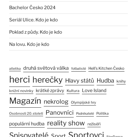
Bachelor Česko 2024
Seriál Ulice. Kdo je kdo
Poklad z půdy. Kdo je kdo
Na lovu. Kdo je kdo
druhá světová válka
Hell’s Kitchen Česko
atletika
fotbalisté
herci
herečky
Hlavy států
Hudba
knihy
Love Island
krátké zprávy
Kultura
knižní novinky
Magazín
nekrolog
Olympijské hry
Panovníci
Osobnosti 20. století
Politika
Podnikatelé
reality show
populární hudba
režiséři
Sportovci
Spisovatelé
Sport
StarDance