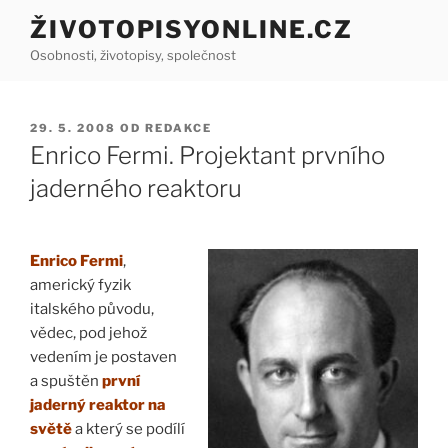
Přejít
ŽIVOTOPISYONLINE.CZ
k
Osobnosti, životopisy, společnost
obsahu
webu
PUBLIKOVÁNO
29. 5. 2008
OD
REDAKCE
Enrico Fermi. Projektant prvního
jaderného reaktoru
Enrico Fermi
,
americký fyzik
italského původu,
vědec, pod jehož
vedením je postaven
a spuštěn
první
jaderný reaktor na
světě
a který se podílí