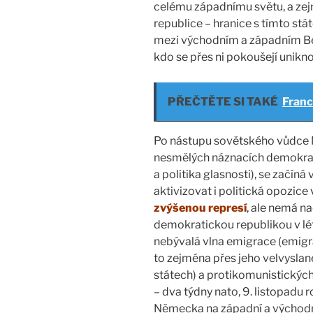
celému západnímu světu, a ze
republice – hranice s tímto stá
mezi východním a západním Be
kdo se přes ni pokoušejí unikn
PŘEČTĚTE SI TAKÉ
Franc
Po nástupu sovětského vůdce 
nesmělých náznacích demokrat
a politika glasnosti), se začíná
aktivizovat i politická opozice
zvýšenou represí
, ale nemá n
demokratickou republikou v lé
nebývalá vlna emigrace (emigr
to zejména přes jeho velvyslan
státech) a protikomunistických 
– dva týdny nato, 9. listopadu
Německa na západní a východn