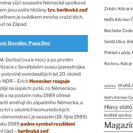
jména vůči sousední Německé spolkové
Zrádci. Kdo je 
tem jsou ostře hlídány,
tzv. berlínská zeď
rlínem je svědkem mnoha vražd těch,
Hell’s Kitchen 
out na Západ.
Bachelor Česk
Seriál Ulice. Kd
ois Duvalier. Papa Doc
Poklad z půdy. 
M. Gorbačova k moci a po prvním
Na lovu. Kdo je
izace v Sovětském svazu (perestrojka
 v polovině osmdesátých let 20. století
 v NDR – Erich
Honecker reaguje
druhá 
atletika
aději na úspěch: poté, co Německou
tě a na podzim roku 1989 otřese
Hell’s Kitchen Č
anti směřují do západního Německa, a
Hlavy států
ectví v okolních komunistických
krátké zprávy
demonstrací, je sesazen (18. října 1989)
Magazí
 roku 1989
padne symbol rozdělení
í část –
berlínská zeď
.