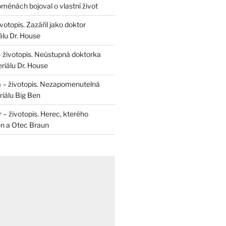
měnách bojoval o vlastní život
otopis. Zazářil jako doktor
álu Dr. House
– životopis. Neústupná doktorka
riálu Dr. House
 – životopis. Nezapomenutelná
iálu Big Ben
r – životopis. Herec, kterého
en a Otec Braun