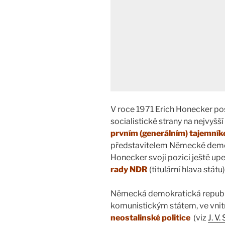
V roce 1971 Erich Honecker pos
socialistické strany na nejvyšší
prvním (generálním) tajemník
představitelem Německé demok
Honecker svoji pozici ještě upe
rady NDR
(titulární hlava státu)
Německá demokratická republi
komunistickým státem, ve vnitr
neostalinské politice
(viz
J. V.