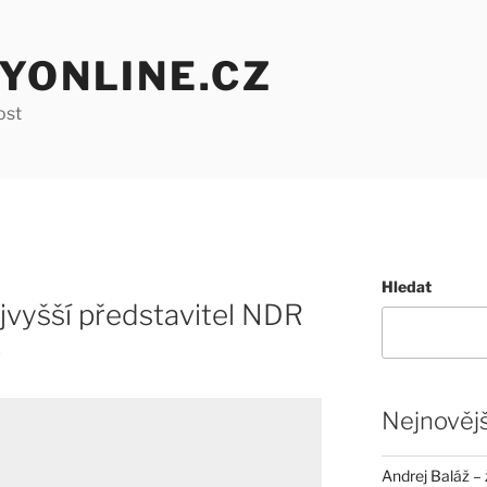
YONLINE.CZ
ost
Hledat
jvyšší představitel NDR
9
Nejnovějš
Andrej Baláž – 