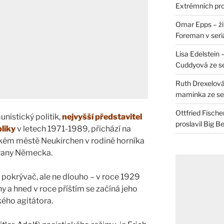
Extrémních pro
Omar Epps – živ
Foreman v seri
Lisa Edelstein 
Cuddyová ze se
Ruth Drexelová
maminka ze ser
Ottfried Fische
istický politik,
nejvyšší představitel
proslavil Big B
liky
v letech 1971-1989, přichází na
rském městě Neukirchen v rodině horníka
trany Německa.
 pokrývač, ale ne dlouho – v roce 1929
y a hned v roce příštím se začíná jeho
kého agitátora.