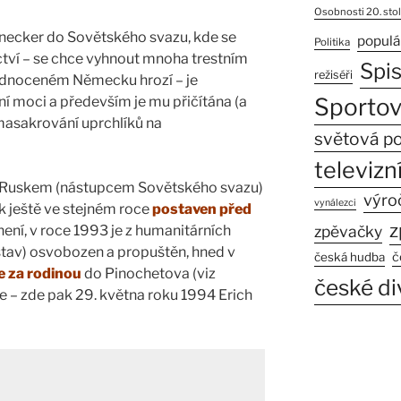
Osobnosti 20. stol
onecker do Sovětského svazu, kde se
populá
Politika
ctví – se chce vyhnout mnoha trestním
Spi
režiséři
jednoceném Německu hrozí – je
í moci a především je mu přičítána (a
Sportov
asakrování uprchlíků na
světová po
televizní
r Ruskem (nástupcem Sovětského svazu)
výro
vynálezci
k ještě ve stejném roce
postaven před
z
ení, v roce 1993 je z humanitárních
zpěvačky
stav) osvobozen a propuštěn, hned v
č
česká hudba
e za rodinou
do Pinochetova (viz
české di
le – zde pak 29. května roku 1994 Erich