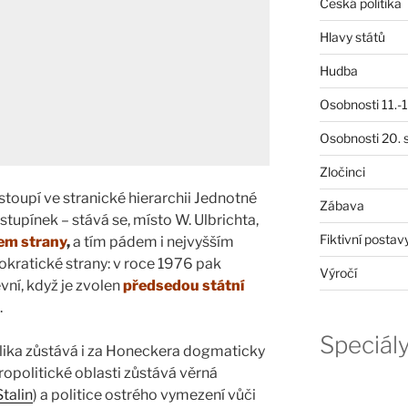
Česká politika
Hlavy států
Hudba
Osobnosti 11.-19
Osobnosti 20. s
Zločinci
toupí ve stranické hierarchii Jednotné
Zábava
 stupínek – stává se, místo W. Ulbrichta,
Fiktivní postav
em strany
,
a tím pádem i nejvyšším
ratické strany: v roce 1976 pak
Výročí
vní, když je zvolen
předsedou státní
.
Speciál
ka zůstává i za Honeckera dogmaticky
opolitické oblasti zůstává věrná
 Stalin
) a politice ostrého vymezení vůči