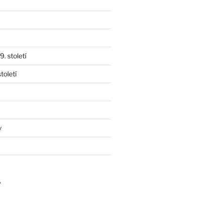
. století
toletí
y
y