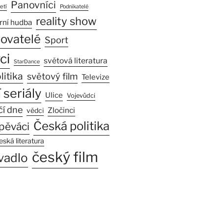
Panovníci
etí
Podnikatelé
reality show
rní hudba
sovatelé
Sport
ci
světová literatura
StarDance
litika
světový film
Televize
 seriály
Ulice
Vojevůdci
čí dne
Zločinci
vědci
Česká politika
pěváci
eská literatura
český film
vadlo