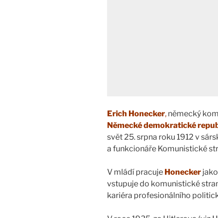
Erich Honecker
,
německý komun
Německé demokratické repub
svět 25. srpna roku 1912 v sá
a funkcionáře Komunistické s
V mládí pracuje
Honecker
jako
vstupuje do komunistické stran
kariéra profesionálního politic