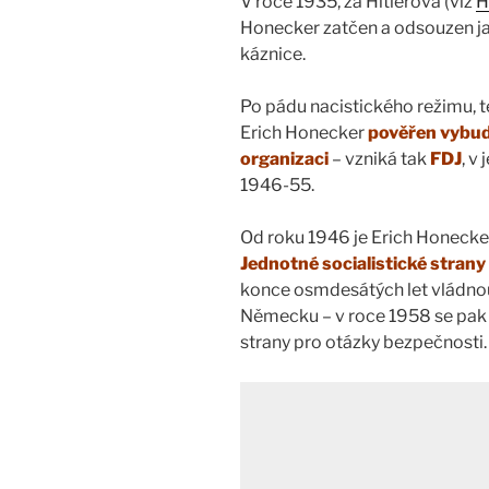
V roce 1935, za Hitlerova (viz
H
Honecker zatčen a odsouzen j
káznice.
Po pádu nacistického režimu, t
Erich Honecker
pověřen vybu
organizaci
– vzniká tak
FDJ
, v
1946-55.
Od roku 1946 je Erich Honecke
Jednotné socialistické strany
konce osmdesátých let vládn
Německu – v roce 1958 se pak
strany pro otázky bezpečnosti.