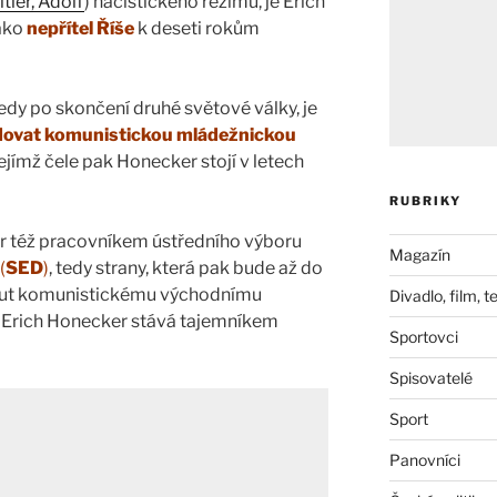
itler, Adolf
) nacistického režimu, je Erich
ako
nepřítel Říše
k deseti rokům
edy po skončení druhé světové války, je
dovat komunistickou mládežnickou
 jejímž čele pak Honecker stojí v letech
RUBRIKY
r též pracovníkem ústředního výboru
Magazín
(
SED
)
, tedy strany, která pak bude až do
out komunistickému východnímu
Divadlo, film, t
 Erich Honecker stává tajemníkem
Sportovci
Spisovatelé
Sport
Panovníci