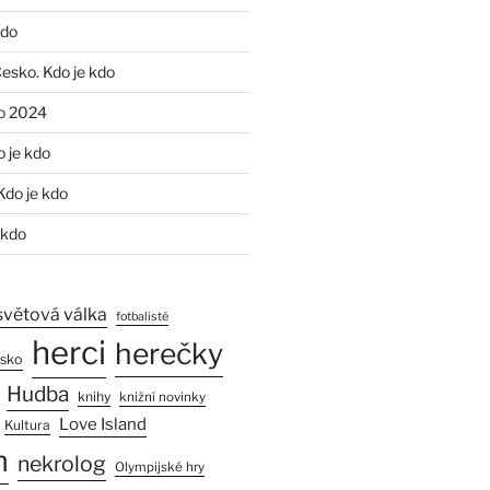
kdo
Česko. Kdo je kdo
o 2024
o je kdo
Kdo je kdo
 kdo
světová válka
fotbalisté
herci
herečky
esko
Hudba
knihy
knižní novinky
Love Island
Kultura
n
nekrolog
Olympijské hry