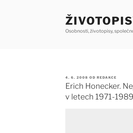
Přejít
k
ŽIVOTOPIS
obsahu
webu
Osobnosti, životopisy, společn
PUBLIKOVÁNO
4. 6. 2008
OD
REDAKCE
Erich Honecker. Ne
v letech 1971-198