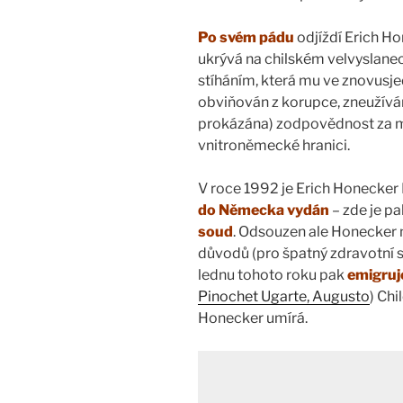
Po svém pádu
odjíždí Erich H
ukrývá na chilském velvyslane
stíháním, která mu ve znovus
obviňován z korupce, zneužíván
prokázána) zodpovědnost za m
vnitroněmecké hranici.
V roce 1992 je Erich Honecke
do Německa vydán
– zde je pa
soud
. Odsouzen ale Honecker n
důvodů (pro špatný zdravotní 
lednu tohoto roku pak
emigruj
Pinochet Ugarte, Augusto
) Chi
Honecker umírá.