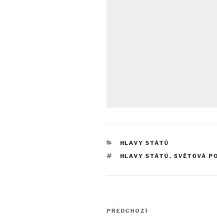
RUBRIKY
HLAVY STÁTŮ
ŠTÍTKY
HLAVY STÁTŮ
,
SVĚTOVÁ P
Navigace
Předchozí
PŘEDCHOZÍ