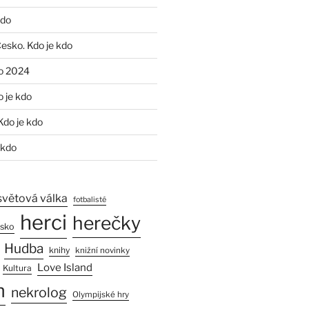
kdo
Česko. Kdo je kdo
o 2024
o je kdo
Kdo je kdo
 kdo
světová válka
fotbalisté
herci
herečky
esko
Hudba
knihy
knižní novinky
Love Island
Kultura
n
nekrolog
Olympijské hry