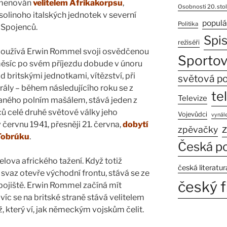
jmenován
velitelem Afrikakorpsu
,
Osobnosti 20. stol
linoho italských jednotek v severní
populá
Politika
m Spojenců.
Spi
režiséři
 používá Erwin Rommel svoji osvědčenou
Sportov
měsíc po svém příjezdu dobude v únoru
d britskými jednotkami, vítězství, při
světová po
ály – během následujícího roku se z
te
Televize
ného polním mašálem, stává jeden z
ů celé druhé světové války jeho
Vojevůdci
vynále
červnu 1941, přesněji 21. června,
dobytí
z
zpěvačky
 Tobrúku
.
Česká po
ova afrického tažení. Když totiž
česká literatur
az otevře východní frontu, stává se ze
český f
bojiště. Erwin Rommel začíná mít
c se na britské straně stává velitelem
který ví, jak německým vojskům čelit.