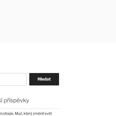
Hledat
í příspěvky
životopis. Muž, který změnil svět