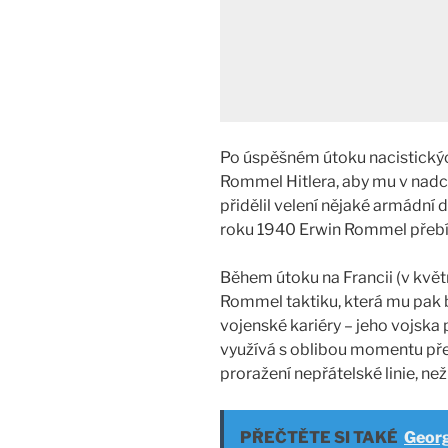
Po úspěšném útoku nacistický
Rommel Hitlera, aby mu v nadch
přidělil velení nějaké armádní d
roku 1940 Erwin Rommel přeb
Během útoku na Francii (v květ
Rommel taktiku, která mu pak b
vojenské kariéry – jeho vojska
využívá s oblibou momentu přek
proražení nepřátelské linie, než 
PŘEČTĚTE SI TAKÉ
Georg