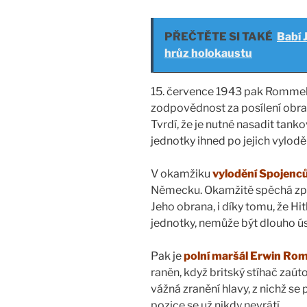
PŘEČTĚTE SI TAKÉ
Babí 
hrůz holokaustu
15. července 1943 pak Rommel 
zodpovědnost za posílení obra
Tvrdí, že je nutné nasadit tanko
jednotky ihned po jejich vylodě
V okamžiku
vylodění Spojenc
Německu. Okamžitě spěchá zpět,
Jeho obrana, i díky tomu, že Hi
jednotky, nemůže být dlouho 
Pak je
polní maršál Erwin Ro
raněn, když britský stíhač zaút
vážná zranění hlavy, z nichž se
pozice se už nikdy nevrátí.