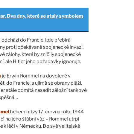
Jar. Dva dny, které se staly symbolem
odchází do Francie, kde přebírá
ny proti očekávané spojenecké invazi.
vé zálohy, které by zničily spojenecké
ní, ale Hitler jeho požadavky ignoruje.
ů
je Erwin Rommel na dovolené v
 do Francie, a ujímá se obrany pláží.
tler stále odmítá nasadit záložní tankové
úspěšná…
mmel
během bitvy 17. června roku 1944
očí na jeho štábní vůz – Rommel utrpí
 pak léčí v Německu. Do své velitelské