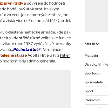
íž první třídy
a povýšení do hodnosti
 vede bodákový útok proti italským
í a za cenu jen nepatrných ztrát zajme
ů a získá více než osmdesát těžkých děl.
l v okleštěné německé armádě, kde pak
ech a kde střídá různé velitelské funkce
výcviku. V roce 1937 vydává své poznatky
RUBRIKY
nazvané
„Pěchota útočí“
. Ve stejném
 tělesné stráže
Adolfa Hitlera (viz
Hitler,
Magazín
 do hodnosti brigádního generála.
Divadlo, film, t
Sportovci
Spisovatelé
Sport
Panovníci