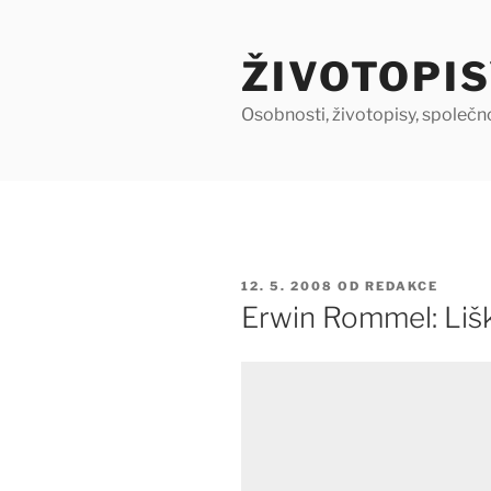
Přejít
k
ŽIVOTOPIS
obsahu
webu
Osobnosti, životopisy, společn
PUBLIKOVÁNO
12. 5. 2008
OD
REDAKCE
Erwin Rommel: Liš