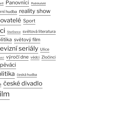
Panovníci
etí
Podnikatelé
reality show
rní hudba
sovatelé
Sport
ci
světová literatura
StarDance
litika
světový film
levizní seriály
Ulice
výročí dne
Zločinci
vědci
zci
pěváci
litika
česká hudba
české divadlo
a
ilm