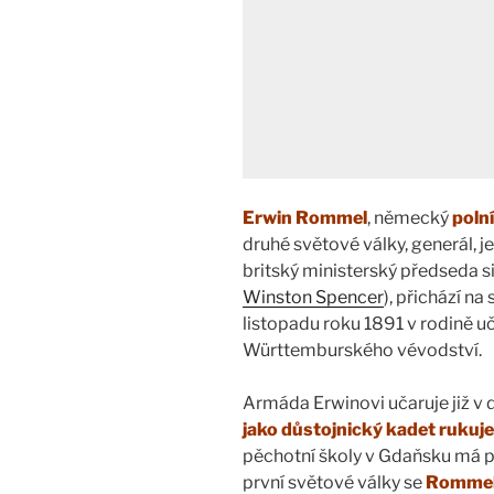
Erwin Rommel
, německý
poln
druhé světové války, generál, j
britský ministerský předseda si
Winston Spencer
), přichází n
listopadu roku 1891 v rodině uč
Württemburského vévodství.
Armáda Erwinovi učaruje již v dě
jako důstojnický kadet rukuje
pěchotní školy v Gdaňsku má p
první světové války se
Romme