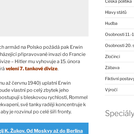
Česká politika
Hlavy států
Hudba
Osobnosti 11.-19
Osobnosti 20. s
ch armád na Polsko požádá pak Erwin
ázející připravované invazi do Francie
Zločinci
ivize – Hitler mu vyhovuje a 15. února
Zábava
írá
velení 7. tankové divize
.
Fiktivní postav
nu až červnu 1940) uplatní Erwin
Výročí
ude vlastní po celý zbytek jeho
 postupují s bleskovou rychlostí, Rommel
vapení, své tanky raději koncentruje k
Speciál
aby je rozvinul po celé šíři fronty.
ij K. Žukov. Od Moskvy až do Berlína