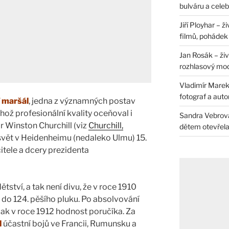
bulváru a celeb
Jiří Ployhar – 
filmů, pohádek i
Jan Rosák – živ
rozhlasový mo
Vladimír Marek 
fotograf a auto
í maršál
, jedna z významných postav
ehož profesionální kvality oceňoval i
Sandra Vebrová 
r Winston Churchill (viz
Churchill,
dětem otevřela 
a svět v Heidenheimu (nedaleko Ulmu) 15.
itele a dcery prezidenta
tství, a tak není divu, že v roce 1910
do 124. pěšího pluku. Po absolvování
ak v roce 1912 hodnost poručíka. Za
l
účastní bojů ve Francii, Rumunsku a