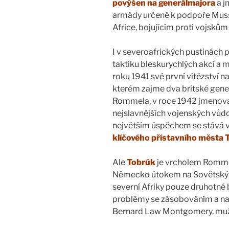
povýšen na generálmajora
a 
armády určené k podpoře Musso
Africe, bojujícím proti vojsků
I v severoafrických pustinách
taktiku bleskurychlých akcí a 
roku 1941 své první vítězství na
kterém zajme dva britské gener
Rommela, v roce 1942 jmenova
nejslavnějších vojenských vůdc
největším úspěchem se stává v 
klíčového přístavního města
Ale
Tobrúk
je vrcholem Rommel
Německo útokem na Sovětský sv
severní Afriky pouze druhotné 
problémy se zásobováním a naví
Bernard Law Montgomery, muž, 