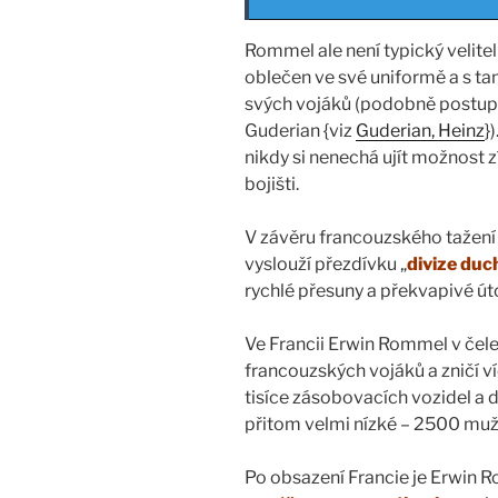
Rommel ale není typický velitel 
oblečen ve své uniformě a s tan
svých vojáků (podobně postupuj
Guderian {viz
Guderian, Heinz
}
nikdy si nenechá ujít možnost z
bojišti.
V závěru francouzského tažení
vyslouží přezdívku „
divize duc
rychlé přesuny a překvapivé úto
Ve Francii Erwin Rommel v čele
francouzských vojáků a zničí v
tisíce zásobovacích vozidel a d
přitom velmi nízké – 2500 muž
Po obsazení Francie je Erwin 