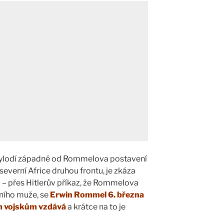
 vylodí západně od Rommelova postavení
everní Africe druhou frontu, je zkáza
 přes Hitlerův příkaz, že Rommelova
ního muže, se
Erwin Rommel 6. března
m vojskům vzdává
a krátce na to je