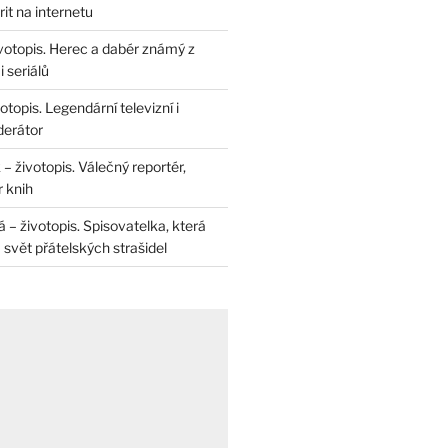
rit na internetu
životopis. Herec a dabér známý z
 seriálů
otopis. Legendární televizní i
derátor
– životopis. Válečný reportér,
r knih
– životopis. Spisovatelka, která
svět přátelských strašidel