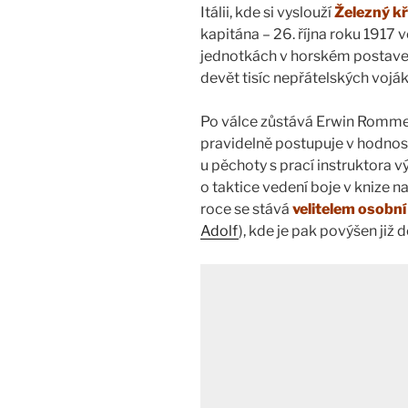
Itálii, kde si vyslouží
Železný kř
kapitána – 26. října roku 1917
jednotkách v horském postaven
devět tisíc nepřátelských voják
Po válce zůstává Erwin Romme
pravidelně postupuje v hodnost
u pěchoty s prací instruktora 
o taktice vedení boje v knize 
roce se stává
velitelem osobní
Adolf
), kde je pak povýšen již