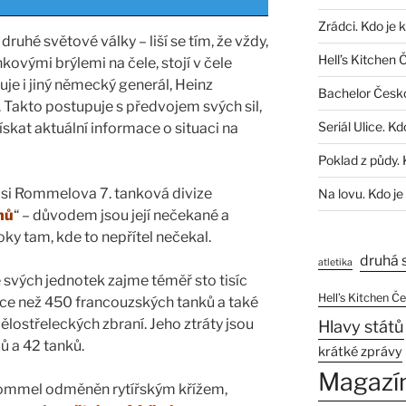
Zrádci. Kdo je 
druhé světové války – liší se tím, že vždy,
Hell’s Kitchen 
kovými brýlemi na čele, stojí v čele
e i jiný německý generál, Heinz
Bachelor Česk
). Takto postupuje s předvojem svých sil,
Seriál Ulice. Kd
ískat aktuální informace o situaci na
Poklad z půdy. 
 si Rommelova 7. tanková divize
Na lovu. Kdo je
hů
“ – důvodem jsou její nečekané a
ky tam, kde to nepřítel nečekal.
druhá 
atletika
 svých jednotek zajme téměř sto tisíc
Hell’s Kitchen Č
íce než 450 francouzských tanků a také
ělostřeleckých zbraní. Jeho ztráty jsou
Hlavy států
ů a 42 tanků.
krátké zprávy
Magazí
Rommel odměněn rytířským křížem,