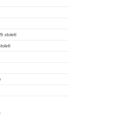
. století
toletí
y
y