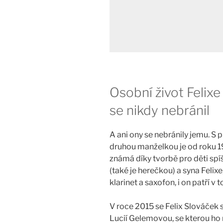
Osobní život Felix
se nikdy nebránil
A ani ony se nebránily jemu. S
druhou manželkou je od roku 
známá díky tvorbě pro děti spí
(také je herečkou) a syna Felixe,
klarinet a saxofon, i on patří 
V roce 2015 se Felix Slováček s
Lucií Gelemovou, se kterou ho n