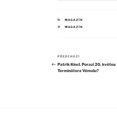
RUBRIKY
MAGAZÍN
ŠTÍTKY
MAGAZÍN
Navigace
Předchozí
PŘEDCHOZÍ
pro
příspěvek
Patrik Kincl. Porazí 20. května
Terminátora Vémolu?
příspěvek