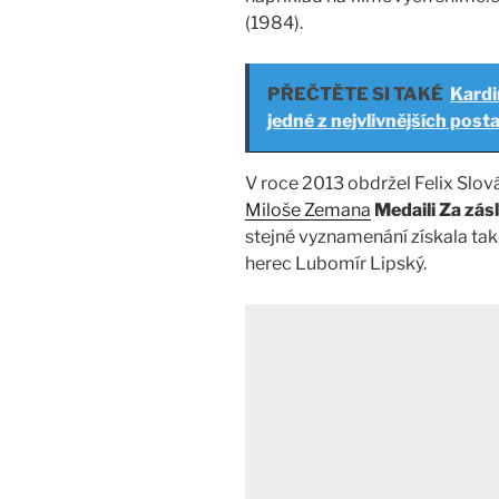
(1984).
PŘEČTĚTE SI TAKÉ
Kardi
jedné z nejvlivnějších post
V roce 2013 obdržel Felix Slov
Miloše Zemana
Medaili Za zás
stejné vyznamenání získala ta
herec Lubomír Lipský.