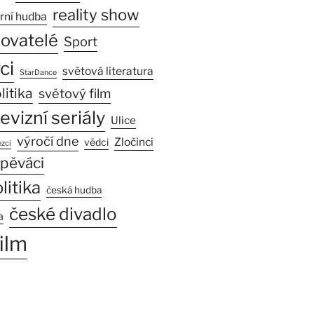
reality show
rní hudba
sovatelé
Sport
ci
světová literatura
StarDance
litika
světový film
levizní seriály
Ulice
výročí dne
Zločinci
vědci
zci
pěváci
litika
česká hudba
české divadlo
a
ilm