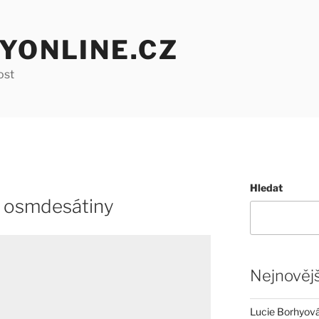
YONLINE.CZ
ost
Hledat
ví osmdesátiny
Nejnovějš
Lucie Borhyová 