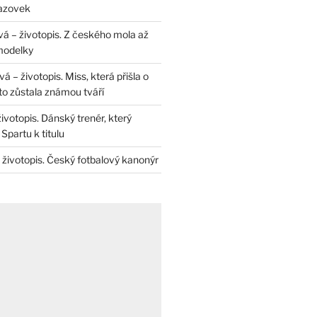
razovek
á – životopis. Z českého mola až
modelky
 – životopis. Miss, která přišla o
to zůstala známou tváří
životopis. Dánský trenér, který
Spartu k titulu
 životopis. Český fotbalový kanonýr