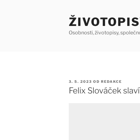
Přejít
k
ŽIVOTOPIS
obsahu
webu
Osobnosti, životopisy, společn
PUBLIKOVÁNO
3. 5. 2023
OD
REDAKCE
Felix Slováček sla