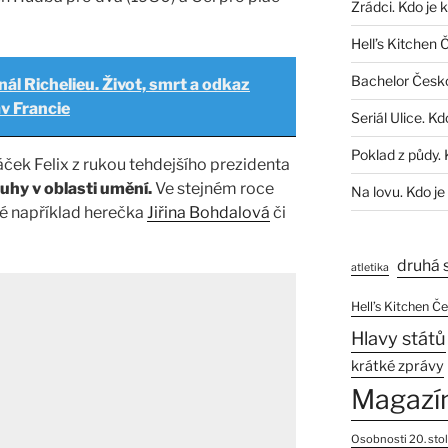
Zrádci. Kdo je 
Hell’s Kitchen 
Bachelor Česk
nál Richelieu. Život, smrt a odkaz
av Francie
Seriál Ulice. Kd
Poklad z půdy. 
áček Felix z rukou tehdejšího prezidenta
luhy v oblasti umění.
Ve stejném roce
Na lovu. Kdo je
ké například herečka
Jiřina Bohdalová
či
druhá 
atletika
Hell’s Kitchen Č
Hlavy států
krátké zprávy
Magazí
Osobnosti 20. stol