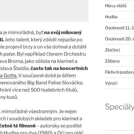
Hlavy států
Hudba
Osobnosti 11.-19
ka je mimořádná, byť
na svůj milovaný
Osobnosti 20. s
ti.
Jeho talent, který zdědil nejspíše po
ale projevil brzy a on vše dohnal a dotáhl
Zločinci
h pater. Byl například členem Orchestru
va Broma, jako sólista na klarinet a
Zábava
slava Štaidla,
často tak na koncertních
Fiktivní postav
a Gotta.
V současné době je šéfem
menovaného Big Band Felixe Slováčka.
Výročí
ahrání více než 500 hudebních titulů,
ony kusů.
Speciál
ík mimořádně všestranným. Je nejen
ch i soudobých skladeb pro klarinet a
četně té filmové
– autorsky se podílel
h Hudba pro dva (1980) a Oči pro pláč