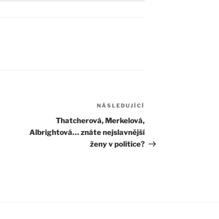
NÁSLEDUJÍCÍ
Následující
příspěvek
Thatcherová, Merkelová,
Albrightová… znáte nejslavnější
ženy v politice?