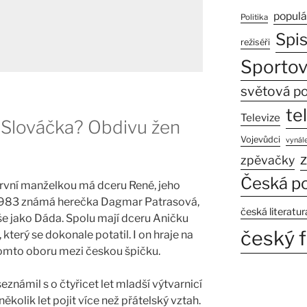
populá
Politika
Spi
režiséři
Sportov
světová po
te
Televize
e Slováčka? Obdivu žen
Vojevůdci
vynále
z
zpěvačky
Česká po
 první manželkou má dceru René, jeho
1983 známá herečka Dagmar Patrasová,
česká literatur
še jako Dáda. Spolu mají dceru Aničku
český f
 který se dokonale potatil. I on hraje na
v tomto oboru mezi českou špičku.
eznámil s o čtyřicet let mladší výtvarnicí
ěkolik let pojit více než přátelský vztah.