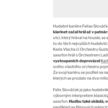
Hudební kariéra Felixe Slováč
klarinet začal hrál až v patnác
otci, který hrával na housle, se 
to do těch nejvyšších hudebníc
Karla Vlacha či Orchestru Gusta
saxofon hrál s Orchestrem Ladi
vystoupeních doprovázel
Karl
svého vlastního orchestru poj
Za svoji kariéru se podílel na n
kterých se prodalo na dva mili
Felix Slováček je jako hudebn
výborným interpretem klasický
saxofon.
Hudbu také skládá, v
například na filmových snímcíc