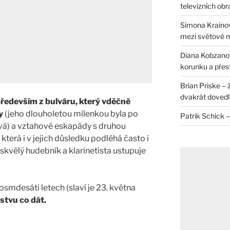
televizních ob
Simona Krainov
mezi světové 
Diana Kobzanová
korunku a přes
Brian Priske – 
dvakrát dovedl 
ředevším z bulváru, který vděčně
y
(jeho dlouholetou milenkou byla po
Patrik Schick –
vá) a vztahové eskapády s druhou
, která i v jejich důsledku podléhá často i
 skvělý hudebník a klarinetista ustupuje
 osmdesáti letech (slaví je 23. května
stvu co dát.