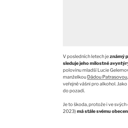
V posledních letech je
známý p
sleduje jeho milostné avyntýr
polovinu mladší Lucie Gelemo
manželkou
Dádou Patrasovou
veřejně vášni pro alkohol. Jako
do pozadí.
Je to škoda, protože i ve svých
2023)
má stále svému obecen