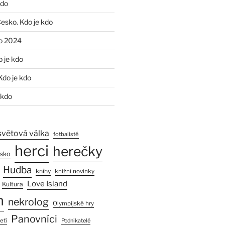
kdo
Česko. Kdo je kdo
o 2024
o je kdo
Kdo je kdo
 kdo
světová válka
fotbalisté
herci
herečky
esko
Hudba
knihy
knižní novinky
Love Island
Kultura
n
nekrolog
Olympijské hry
Panovníci
etí
Podnikatelé