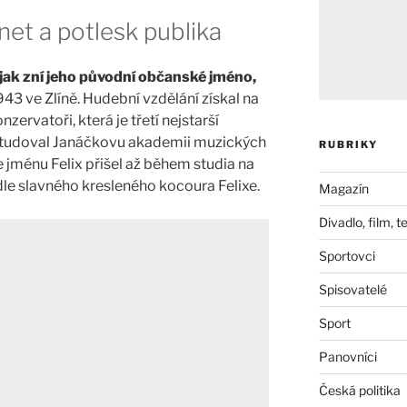
inet a potlesk publika
jak zní jeho původní občanské jméno,
943 ve Zlíně. Hudební vzdělání získal na
rvatoři, která je třetí nejstarší
ystudoval Janáčkovu akademii muzických
RUBRIKY
jménu Felix přišel až během studia na
le slavného kresleného kocoura Felixe.
Magazín
Divadlo, film, t
Sportovci
Spisovatelé
Sport
Panovníci
Česká politika