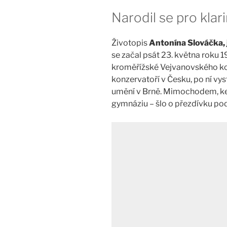
Narodil se pro klar
Životopis
Antonína Slováčka, 
se začal psát 23. května roku 1
kroměřížské Vejvanovského konze
konzervatoří v Česku, po ní v
umění v Brně. Mimochodem, ke 
gymnáziu – šlo o přezdívku pod