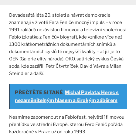
Devadesátá léta 20. století a návrat demokracie
znamenají v životě Fera Feniče mocný impuls – v roce
1991 zakládá nezávislou filmovou a televizní společnost
Febio (zkratka z Feničův biograf), kde vznikne více než
1300 krátkometrážních dokumentárních snímků a
dokumentárních cyklů té nejvyšší kvality – ať již je to
GEN (Galerie elity národa), OKO, satirický cyklus Česká
soda, kde zazářili Petr Čtvrtníček, David Vávra a Milan
Šteindler a další.
PŘEČTĚTE SI TAKÉ
Michal Pavlata: Herec s
nezaměnitelným hlasem a širokým záběrem
Nesmíme zapomenout na Febiofest, největší filmovou
přehlídku ve střední Evropě, kterou Fero Fenič pořádá
každoročně v Praze už od roku 1993.