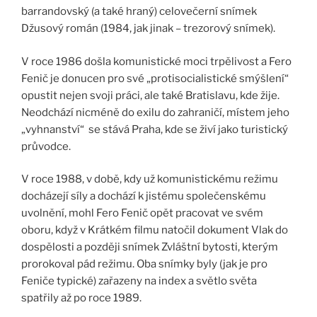
barrandovský (a také hraný) celovečerní snímek
Džusový román (1984, jak jinak – trezorový snímek).
V roce 1986 došla komunistické moci trpělivost a Fero
Fenič je donucen pro své „protisocialistické smýšlení“
opustit nejen svoji práci, ale také Bratislavu, kde žije.
Neodchází nicméně do exilu do zahraničí, místem jeho
„vyhnanství“ se stává Praha, kde se živí jako turistický
průvodce.
V roce 1988, v době, kdy už komunistickému režimu
docházejí síly a dochází k jistému společenskému
uvolnění, mohl Fero Fenič opět pracovat ve svém
oboru, když v Krátkém filmu natočil dokument Vlak do
dospělosti a později snímek Zvláštní bytosti, kterým
prorokoval pád režimu. Oba snímky byly (jak je pro
Feniče typické) zařazeny na index a světlo světa
spatřily až po roce 1989.