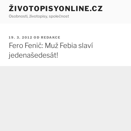
Přejít
ŽIVOTOPISYONLINE.CZ
k
Osobnosti, životopisy, společnost
obsahu
webu
PUBLIKOVÁNO
19. 3. 2012
OD
REDAKCE
Fero Fenič: Muž Febia slaví
jedenašedesát!