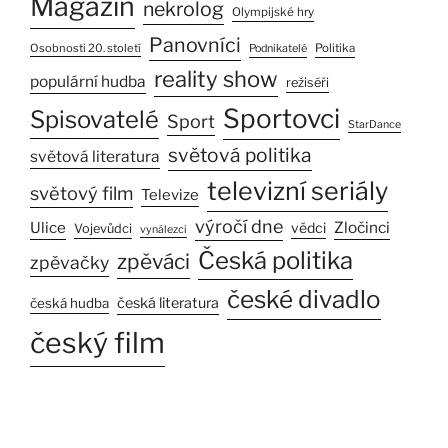
Magazín
nekrolog
Olympijské hry
Panovníci
Osobnosti 20. století
Politika
Podnikatelé
reality show
populární hudba
režiséři
Sportovci
Spisovatelé
Sport
StarDance
světová politika
světová literatura
televizní seriály
světový film
Televize
výročí dne
Ulice
Zločinci
vědci
Vojevůdci
vynálezci
Česká politika
zpěváci
zpěvačky
české divadlo
česká literatura
česká hudba
český film