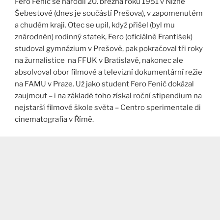
Fero Fenič se narodil 20. března roku 1951 v Nižné
Šebestové (dnes je součástí Prešova), v zapomenutém
a chudém kraji. Otec se upil, když přišel (byl mu
znárodněn) rodinný statek, Fero (oficiálně František)
studoval gymnázium v Prešově, pak pokračoval tři roky
na žurnalistice na FFUK v Bratislavě, nakonec ale
absolvoval obor filmové a televizní dokumentární režie
na FAMU v Praze. Už jako student Fero Fenič dokázal
zaujmout – i na základě toho získal roční stipendium na
nejstarší filmové škole světa – Centro sperimentale di
cinematografia v Římě.