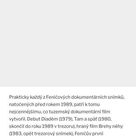
Prakticky každý z Feničových dokumentárních snímků,
natočených před rokem 1989, patří k tomu
nejcennějšímu, co tuzemský dokumentární film
vytvořil. Debut Diadém (1979), Tam a späť (1980,
skončil do roku 1989 v trezoru), hraný film Brehy něhy
(1983, opět trezorový snímek), Feničův první