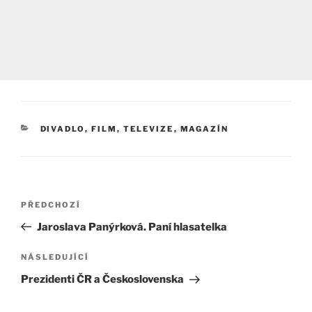
RUBRIKY
DIVADLO, FILM, TELEVIZE
,
MAGAZÍN
Navigace
Předchozí
PŘEDCHOZÍ
pro
příspěvek
Jaroslava Panýrková. Paní hlasatelka
příspěvek
Následující
NÁSLEDUJÍCÍ
příspěvek
Prezidenti ČR a Československa