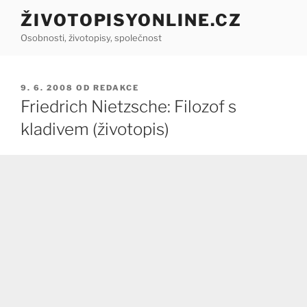
Přejít
ŽIVOTOPISYONLINE.CZ
k
Osobnosti, životopisy, společnost
obsahu
webu
PUBLIKOVÁNO
9. 6. 2008
OD
REDAKCE
Friedrich Nietzsche: Filozof s
kladivem (životopis)