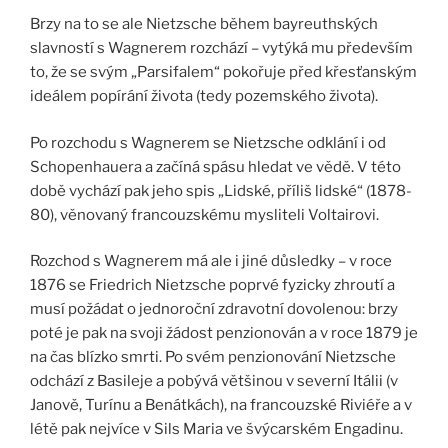
Brzy na to se ale Nietzsche během bayreuthských
slavností s Wagnerem rozchází – vytýká mu především
to, že se svým „Parsifalem“ pokořuje před křesťanským
ideálem popírání života (tedy pozemského života).
Po rozchodu s Wagnerem se Nietzsche odklání i od
Schopenhauera a začíná spásu hledat ve vědě. V této
době vychází pak jeho spis „Lidské, příliš lidské“ (1878-
80), věnovaný francouzskému mysliteli Voltairovi.
Rozchod s Wagnerem má ale i jiné důsledky – v roce
1876 se Friedrich Nietzsche poprvé fyzicky zhroutí a
musí požádat o jednoroční zdravotní dovolenou: brzy
poté je pak na svoji žádost penzionován a v roce 1879 je
na čas blízko smrti. Po svém penzionování Nietzsche
odchází z Basileje a pobývá většinou v severní Itálii (v
Janově, Turínu a Benátkách), na francouzské Riviéře a v
létě pak nejvíce v Sils Maria ve švýcarském Engadinu.