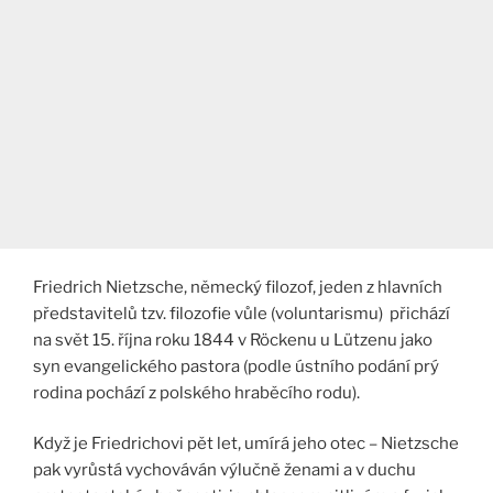
Friedrich Nietzsche, německý filozof, jeden z hlavních
představitelů tzv. filozofie vůle (voluntarismu) přichází
na svět 15. října roku 1844 v Röckenu u Lützenu jako
syn evangelického pastora (podle ústního podání prý
rodina pochází z polského hraběcího rodu).
Když je Friedrichovi pět let, umírá jeho otec – Nietzsche
pak vyrůstá vychováván výlučně ženami a v duchu