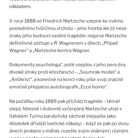
nákladem.
V roce 1888 se Friedrich Nietzsche vzepne ke svému
poslednímu tvůrčímu vrcholu – jeho tvorba ale již nese
znaky jeho budoucí osobní tragédie: nejprve Nietzsche
definitivně zúčtuje s R. Wagnerem v dílech „Případ
Wagner“ a „Nietzsche kontra Wagner.
Dokumenty psychologa“, poté vzejdou z jeho pera dva
divoké útoky proti křesťanství – „Soumrak model“ a
„Antikrist“, a konečně na konci roku píše svoji značně
emočně přepjatou autobiografii „Ecce homo“.
Na počátku roku 1889 pak přichází tragédie – téměř
slepý, tělesně i duševně vyčerpaný Nietzsche utrpí v
italském Turínu paralytický záchvat (nejspíše jako
důsledek dřívější luetické nákazy) – když se pak po dvou
dnech probere z mdlob, rozešle svým známým i různým