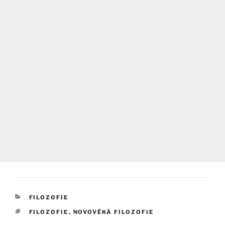
RUBRIKY
FILOZOFIE
ŠTÍTKY
FILOZOFIE
,
NOVOVĚKÁ FILOZOFIE