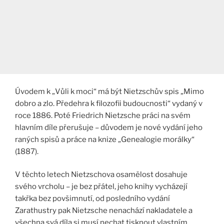
Úvodem k „Vůli k moci“ má být Nietzschův spis „Mimo
dobro a zlo. Předehra k filozofii budoucnosti“ vydaný v
roce 1886. Poté Friedrich Nietzsche práci na svém
hlavním díle přerušuje – důvodem je nové vydání jeho
raných spisů a práce na knize „Genealogie morálky“
(1887).
V těchto letech Nietzschova osamělost dosahuje
svého vrcholu – je bez přátel, jeho knihy vycházejí
takřka bez povšimnutí, od posledního vydání
Zarathustry pak Nietzsche nenachází nakladatele a
všechna svá díla si musí nechat tisknout vlastním