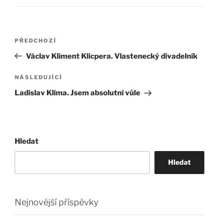
Navigace
Předchozí
PŘEDCHOZÍ
pro
příspěvek
Václav Kliment Klicpera. Vlastenecký divadelník
příspěvek
Následující
NÁSLEDUJÍCÍ
příspěvek
Ladislav Klíma. Jsem absolutní vůle
Hledat
Hledat
Nejnovější příspěvky