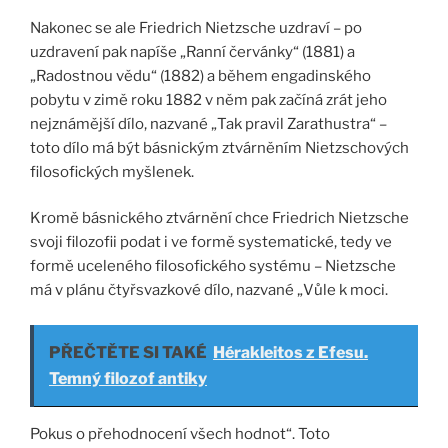
Nakonec se ale Friedrich Nietzsche uzdraví – po
uzdravení pak napíše „Ranní červánky“ (1881) a
„Radostnou vědu“ (1882) a během engadinského
pobytu v zimě roku 1882 v něm pak začíná zrát jeho
nejznámější dílo, nazvané „Tak pravil Zarathustra“ –
toto dílo má být básnickým ztvárněním Nietzschových
filosofických myšlenek.
Kromě básnického ztvárnění chce Friedrich Nietzsche
svoji filozofii podat i ve formě systematické, tedy ve
formě uceleného filosofického systému – Nietzsche
má v plánu čtyřsvazkové dílo, nazvané „Vůle k moci.
PŘEČTĚTE SI TAKÉ
Hérakleitos z Efesu.
Temný filozof antiky
Pokus o přehodnocení všech hodnot“. Toto