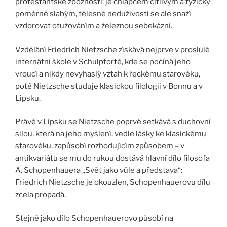
protestantské zbožnosti: je chlapcem citlivým a fyzicky
poměrně slabým, tělesné neduživosti se ale snaží
vzdorovat otužováním a železnou sebekázní.
Vzdělání Friedrich Nietzsche získává nejprve v proslulé
internátní škole v Schulpfortě, kde se počíná jeho
vroucí a nikdy nevyhaslý vztah k řeckému starověku,
poté Nietzsche studuje klasickou filologii v Bonnu a v
Lipsku.
Právě v Lipsku se Nietzsche poprvé setkává s duchovní
silou, která na jeho myšlení, vedle lásky ke klasickému
starověku, zapůsobí rozhodujícím způsobem – v
antikvariátu se mu do rukou dostává hlavní dílo filosofa
A. Schopenhauera „Svět jako vůle a představa“:
Friedrich Nietzsche je okouzlen, Schopenhauerovu dílu
zcela propadá.
Stejně jako dílo Schopenhauerovo působí na