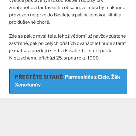
vysoce postaveným osobnostem dopisy tak
zmateného a fantaskního obsahu, že musí být nakonec
převezen nejprve do Basileje a pak na jenskou kliniku
pro duševně choré.
Zde se pak o myslitele, jehož vědomí už navždy zůstane
zastřené, pak po celých příštích dvanáct let bude starat
je matka a později i sestra Elisabeth – smrt pak k
Nietzschemu přichází 25. srpna roku 1900.
PŘEČTĚTE SI TAKÉ
Parmenidés z Eleje. Žák
Xenofanův