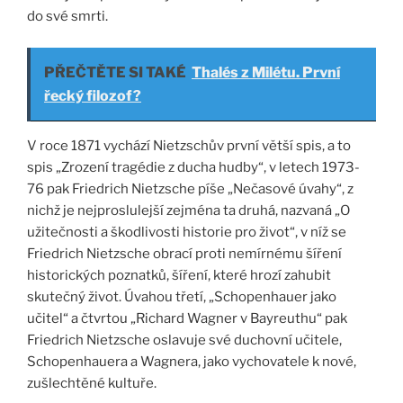
do své smrti.
PŘEČTĚTE SI TAKÉ
Thalés z Milétu. První
řecký filozof?
V roce 1871 vychází Nietzschův první větší spis, a to
spis „Zrození tragédie z ducha hudby“, v letech 1973-
76 pak Friedrich Nietzsche píše „Nečasové úvahy“, z
nichž je nejproslulejší zejména ta druhá, nazvaná „O
užitečnosti a škodlivosti historie pro život“, v níž se
Friedrich Nietzsche obrací proti nemírnému šíření
historických poznatků, šíření, které hrozí zahubit
skutečný život. Úvahou třetí, „Schopenhauer jako
učitel“ a čtvrtou „Richard Wagner v Bayreuthu“ pak
Friedrich Nietzsche oslavuje své duchovní učitele,
Schopenhauera a Wagnera, jako vychovatele k nové,
zušlechtěné kultuře.