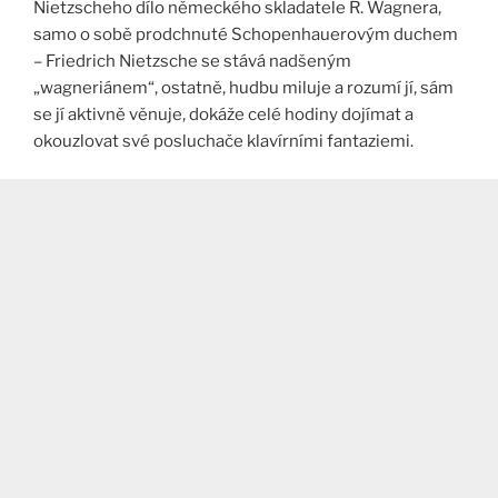
Nietzscheho dílo německého skladatele R. Wagnera,
samo o sobě prodchnuté Schopenhauerovým duchem
– Friedrich Nietzsche se stává nadšeným
„wagneriánem“, ostatně, hudbu miluje a rozumí jí, sám
se jí aktivně věnuje, dokáže celé hodiny dojímat a
okouzlovat své posluchače klavírními fantaziemi.