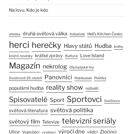
Na lovu. Kdo je kdo
druhá světová válka
Hell’s Kitchen Česko
fotbalisté
atletika
herci
herečky
Hlavy států
Hudba
knihy
Love Island
krátké zprávy
Kultura
knižní novinky
Magazín
nekrolog
Olympijské hry
Panovníci
Osobnosti 20. století
Politika
Podnikatelé
reality show
populární hudba
režiséři
Sportovci
Spisovatelé
Sport
StarDance
světová politika
světová literatura
televizní seriály
světový film
Televize
výročí dne
Ulice
Zločinci
vědci
Vojevůdci
vynálezci