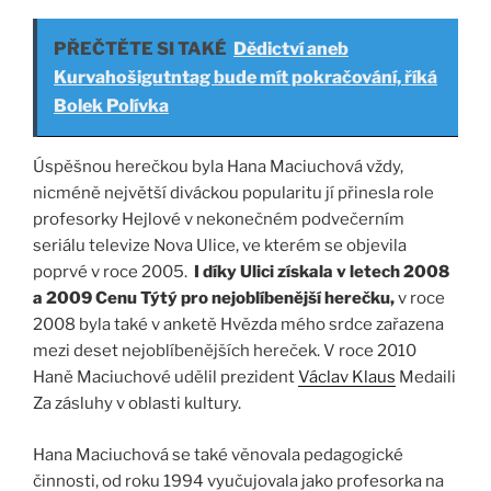
PŘEČTĚTE SI TAKÉ
Dědictví aneb
Kurvahošigutntag bude mít pokračování, říká
Bolek Polívka
Úspěšnou herečkou byla Hana Maciuchová vždy,
nicméně největší diváckou popularitu jí přinesla role
profesorky Hejlové v nekonečném podvečerním
seriálu televize Nova Ulice, ve kterém se objevila
poprvé v roce 2005.
I díky Ulici získala v letech 2008
a 2009 Cenu Týtý pro nejoblíbenější herečku,
v roce
2008 byla také v anketě Hvězda mého srdce zařazena
mezi deset nejoblíbenějších hereček. V roce 2010
Haně Maciuchové udělil prezident
Václav Klaus
Medaili
Za zásluhy v oblasti kultury.
Hana Maciuchová se také věnovala pedagogické
činnosti, od roku 1994 vyučujovala jako profesorka na