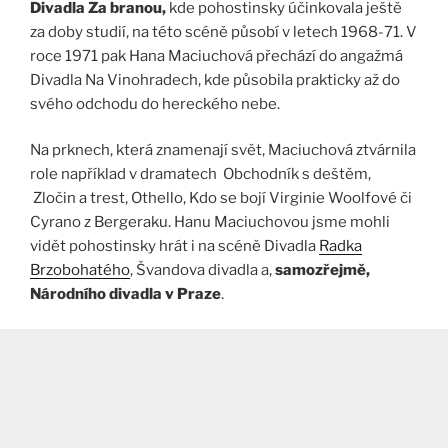
Divadla Za branou,
kde pohostinsky účinkovala ještě
za doby studií, na této scéně působí v letech 1968-71. V
roce 1971 pak Hana Maciuchová přechází do angažmá
Divadla Na Vinohradech, kde působila prakticky až do
svého odchodu do hereckého nebe.
Na prknech, která znamenají svět, Maciuchová ztvárnila
role například v dramatech Obchodník s deštěm,
Zločin a trest, Othello, Kdo se bojí Virginie Woolfové či
Cyrano z Bergeraku. Hanu Maciuchovou jsme mohli
vidět pohostinsky hrát i na scéně Divadla
Radka
Brzobohatého
, Švandova divadla a,
samozřejmě,
Národního divadla v Praze
.