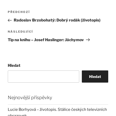
Navigace
Předchozí
PŘEDCHOZÍ
pro
příspěvek
Radoslav Brzobohatý: Dobrý rodák (životopis)
příspěvek
Následující
NÁSLEDUJÍCÍ
příspěvek
Tip na knihu – Josef Haslinger: Jáchymov
Hledat
Hledat
Nejnovější příspěvky
Lucie Borhyová – životopis. Stálice českých televizních
obrazovek