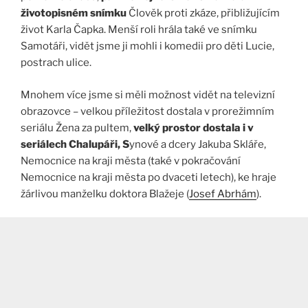
životopisném snímku
Člověk proti zkáze, přibližujícím
život Karla Čapka. Menší roli hrála také ve snímku
Samotáři, vidět jsme ji mohli i komedii pro děti Lucie,
postrach ulice.
Mnohem více jsme si měli možnost vidět na televizní
obrazovce – velkou příležitost dostala v prorežimním
seriálu Žena za pultem,
velký prostor dostala i v
seriálech Chalupáři, S
ynové a dcery Jakuba Skláře,
Nemocnice na kraji města (také v pokračování
Nemocnice na kraji města po dvaceti letech), ke hraje
žárlivou manželku doktora Blažeje (
Josef Abrhám
).