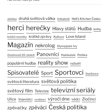
druhá světová válka
Hell’s Kitchen Česko
fotbalisté
atletika
herci
herečky
Hlavy států
Hudba
knihy
Love Island
krátké zprávy
Kultura
knižní novinky
Magazín
nekrolog
Olympijské hry
Panovníci
Osobnosti 20. století
Politika
Podnikatelé
reality show
populární hudba
režiséři
Sportovci
Spisovatelé
Sport
StarDance
světová politika
světová literatura
televizní seriály
světový film
Televize
výročí dne
Ulice
Zločinci
vědci
Vojevůdci
vynálezci
Česká politika
zpěváci
zpěvačky