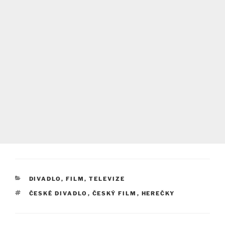
RUBRIKY
DIVADLO, FILM, TELEVIZE
ŠTÍTKY
ČESKÉ DIVADLO
,
ČESKÝ FILM
,
HEREČKY