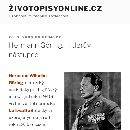
Přejít
ŽIVOTOPISYONLINE.CZ
k
Osobnosti, životopisy, společnost
obsahu
webu
PUBLIKOVÁNO
26. 5. 2008
OD
REDAKCE
Hermann Göring. Hitlerův
nástupce
Hermann Wilhelm
Göring
, německý
nacistický politik, říšský
maršál (od roku 1940),
vrchní velitel německé
Luftwaffe
(leteckých
ozbrojených sil) a od
roku 1939 oficiální