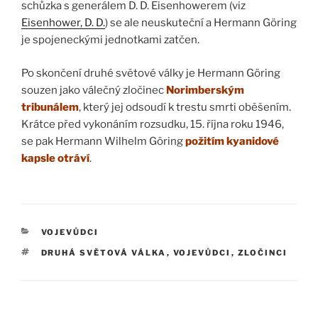
schůzka s generálem D. D. Eisenhowerem (viz
Eisenhower, D. D.
) se ale neuskuteční a Hermann Göring
je spojeneckými jednotkami zatčen.
Po skončení druhé světové války je Hermann Göring
souzen jako válečný zločinec
Norimberským
tribunálem
, který jej odsoudí k trestu smrti oběšením.
Krátce před vykonáním rozsudku, 15. října roku 1946,
se pak Hermann Wilhelm Göring
požitím kyanidové
kapsle otráví
.
RUBRIKY
VOJEVŮDCI
ŠTÍTKY
DRUHÁ SVĚTOVÁ VÁLKA
,
VOJEVŮDCI
,
ZLOČINCI