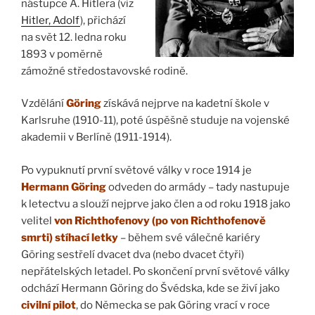
nástupce A. Hitlera (viz
Hitler, Adolf
), přichází
na svět 12. ledna roku
1893 v poměrně
zámožné středostavovské rodině.
Vzdělání
Göring
získává nejprve na kadetní škole v
Karlsruhe (1910-11), poté úspěšně studuje na vojenské
akademii v Berlíně (1911-1914).
Po vypuknutí první světové války v roce 1914 je
Hermann Göring
odveden do armády – tady nastupuje
k letectvu a slouží nejprve jako člen a od roku 1918 jako
velitel
von Richthofenovy (po von Richthofenově
smrti) stíhací letky
– během své válečné kariéry
Göring sestřelí dvacet dva (nebo dvacet čtyři)
nepřátelských letadel. Po skončení první světové války
odchází Hermann Göring do Švédska, kde se živí jako
civilní pilot
, do Německa se pak Göring vrací v roce