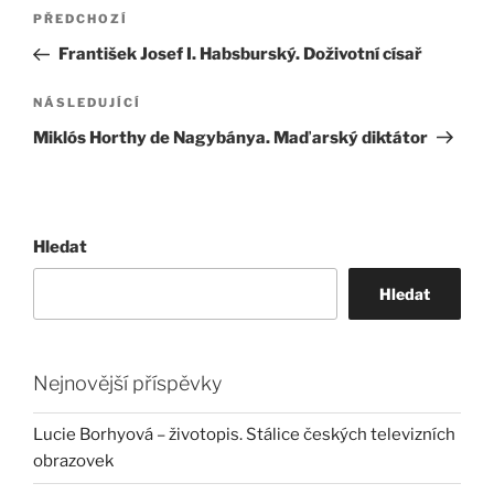
Navigace
Předchozí
PŘEDCHOZÍ
pro
příspěvek
František Josef I. Habsburský. Doživotní císař
příspěvek
Následující
NÁSLEDUJÍCÍ
příspěvek
Miklós Horthy de Nagybánya. Maďarský diktátor
Hledat
Hledat
Nejnovější příspěvky
Lucie Borhyová – životopis. Stálice českých televizních
obrazovek