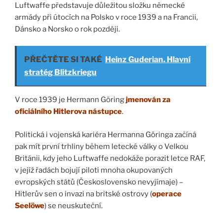
Luftwaffe představuje důležitou složku německé
armády při útocích na Polsko v roce 1939 a na Francii,
Dánsko a Norsko o rok později.
PŘEČTĚTE SI TAKÉ
Heinz Guderian. Hlavní
stratég Blitzkriegu
V roce 1939 je Hermann Göring
jmenován za
oficiálního Hitlerova nástupce
.
Politická i vojenská kariéra Hermanna Göringa začíná
pak mít první trhliny během letecké války o Velkou
Británii, kdy jeho Luftwaffe nedokáže porazit letce RAF,
v jejíž řadách bojují piloti mnoha okupovaných
evropských států (Československo nevyjímaje) –
Hitlerův sen o invazi na britské ostrovy (
operace
Seelöwe
) se neuskuteční.