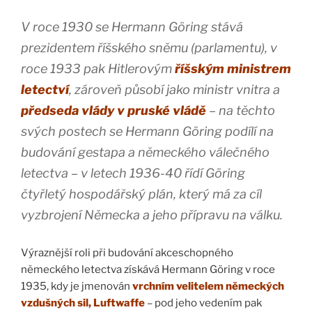
V roce 1930 se Hermann Göring stává
prezidentem říšského sněmu (parlamentu), v
roce 1933 pak Hitlerovým
říšským ministrem
letectví
, zároveň působí jako ministr vnitra a
předseda vlády v pruské vládě
– na těchto
svých postech se Hermann Göring podílí na
budování gestapa a německého válečného
letectva – v letech 1936-40 řídí Göring
čtyřletý hospodářský plán, který má za cíl
vyzbrojení Německa a jeho přípravu na válku.
Výraznější roli při budování akceschopného
německého letectva získává Hermann Göring v roce
1935, kdy je jmenován
vrchním velitelem německých
vzdušných sil, Luftwaffe
– pod jeho vedením pak