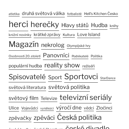
druhá světová válka
Hell’s Kitchen Česko
fotbalisté
atletika
herci
herečky
Hlavy států
Hudba
knihy
Love Island
krátké zprávy
Kultura
knižní novinky
Magazín
nekrolog
Olympijské hry
Panovníci
Osobnosti 20. století
Politika
Podnikatelé
reality show
populární hudba
režiséři
Sportovci
Spisovatelé
Sport
StarDance
světová politika
světová literatura
televizní seriály
světový film
Televize
výročí dne
Ulice
Zločinci
vědci
Vojevůdci
vynálezci
Česká politika
zpěváci
zpěvačky
české divadlo