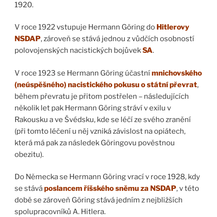
1920.
V roce 1922 vstupuje Hermann Göring do
Hitlerovy
NSDAP
, zároveň se stává jednou z vůdčích osobností
polovojenských nacistických bojůvek
SA
.
V roce 1923 se Hermann Göring účastní
mnichovského
(neúspěšného) nacistického pokusu o státní převrat
,
během převratu je přitom postřelen – následujících
několik let pak Hermann Göring stráví v exilu v
Rakousku a ve Švédsku, kde se léčí ze svého zranění
(při tomto léčení u něj vzniká závislost na opiátech,
která má pak za následek Göringovu pověstnou
obezitu).
Do Německa se Hermann Göring vrací v roce 1928, kdy
se stává
poslancem říšského sněmu
za NSDAP
, v této
době se zároveň Göring stává jedním z nejbližších
spolupracovníků A. Hitlera.