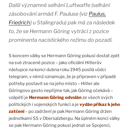
Další významné selhání Luftwaffe (selhání
zásobování armád F. Pauluse {viz
Paulus,
Friedrich
} u Stalingradu) pak má za následek
to, že se Hermann Göring vytrácí z pozice
prominenta nacistického režimu do pozadí.
S koncem války se Hermann Göring pokusí dostat zpět
na své ztracené pozice – jako oficiální Hitlerův
nástupce na konci dubna roku 1945 posílá vůdci
telegram, v němž oznamuje, že je připraven v případě
potřeby postavit se na jeho místo – Hitler ale
Göringovo gesto nepřijme tak, jak Göring očekává –
vzápětí je
Hermann Göring odvolán
ze všech svých
politických i vojenských funkcí a je
vydán příkaz k jeho
zatčení
– po zadržení je pak Hermann Göring držen
jednotkami SS v Obersalzbergu. Na úplném konci války
se pak Hermann Göring pokusí jednat se Spojenci,