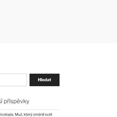
Hledat
í příspěvky
životopis. Muž, který změnil svět