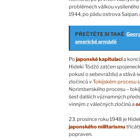
problémech válkou vysíleného 
1944, po pádu ostrova Saipan,
PŘEČTĚTE SI TAKÉ
Georg
americké armádě
Po
japonské kapitulaci
a konci
Hideki Tódžó zatčen spojeneck
pokusí o sebevraždu) a stává 
zločinců v
Tokijském procesu
(
Norimberského procesu – tokij
šest dalších významných předs
vinným z válečných zločinů a
od
23. prosince roku 1948 je Hide
japonského militarismu
třicát
popraven.