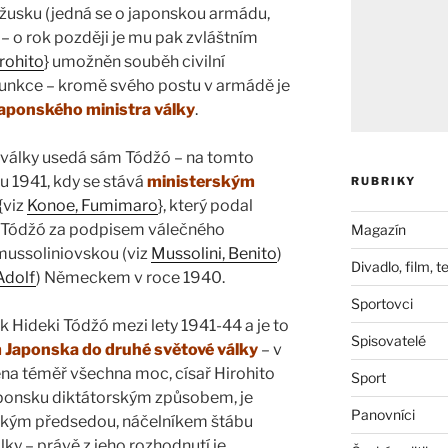
usku (jedná se o japonskou armádu,
 o rok později je mu pak zvláštním
rohito
} umožněn souběh civilní
é funkce – kromě svého postu v armádě je
ponského ministra války
.
a války usedá sám Tódžó – na tomto
u 1941, kdy se stává
ministerským
RUBRIKY
{viz
Konoe, Fumimaro
}, který podal
ojí Tódžó za podpisem válečného
Magazín
mussoliniovskou (viz
Mussolini, Benito
)
Divadlo, film, t
 Adolf
) Německem v roce 1940.
Sportovci
 Hideki Tódžó mezi lety 1941-44 a je to
Spisovatelé
m Japonska do druhé světové války
– v
na téměř všechna moc, císař Hirohito
Sport
Japonsku diktátorským způsobem, je
Panovníci
ským předsedou, náčelníkem štábu
ky – právě z jeho rozhodnutí je