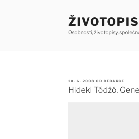
Přejít
k
ŽIVOTOPIS
obsahu
webu
Osobnosti, životopisy, společn
PUBLIKOVÁNO
10. 6. 2008
OD
REDAKCE
Hideki Tódžó. Gene