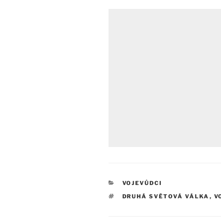
RUBRIKY
VOJEVŮDCI
ŠTÍTKY
DRUHÁ SVĚTOVÁ VÁLKA
,
V