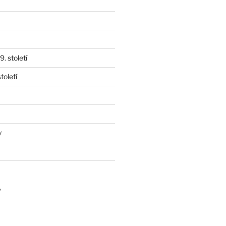
. století
toletí
y
y