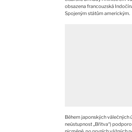
obsazena francouzská Indočína
Spojeným státům americkým.
Během japonských válečných ús
neústupnost „Břitva“) podporo
nicméně, po prvních vážných p