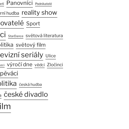
Panovníci
etí
Podnikatelé
reality show
rní hudba
sovatelé
Sport
ci
světová literatura
StarDance
litika
světový film
levizní seriály
Ulice
výročí dne
Zločinci
vědci
zci
pěváci
litika
česká hudba
české divadlo
a
ilm