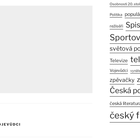
Osobnosti 20. stol
populá
Politika
Spi
režiséři
Sportov
světová po
te
Televize
Vojevůdci
vynále
z
zpěvačky
Česká po
česká literatur
český f
OJEVŮDCI