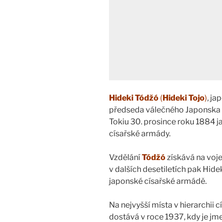
Hideki Tódžó
(
Hideki Tojo
)
, ja
předseda válečného Japonska v 
Tokiu 30. prosince roku 1884 
císařské armády.
Vzdělání
Tódžó
získává na voj
v dalších desetiletích pak Hid
japonské císařské armádě.
Na nejvyšší místa v hierarchii
dostává v roce 1937, kdy je j