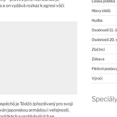
Česká politika
 a on vydává rozkaz k agresi vůči
Hlavy států
Hudba
Osobnosti 11.-19
Osobnosti 20. s
Zločinci
Zábava
Fiktivní postav
Výročí
Speciál
pěchů je Tódžó (přezdívaný pro svoji
ván japonskou armádou i veřejností,
orážkách a prohlubujících se