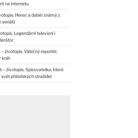
rit na internetu
životopis. Herec a dabér známý z
 seriálů
otopis. Legendární televizní i
derátor
– životopis. Válečný reportér,
r knih
– životopis. Spisovatelka, která
svět přátelských strašidel