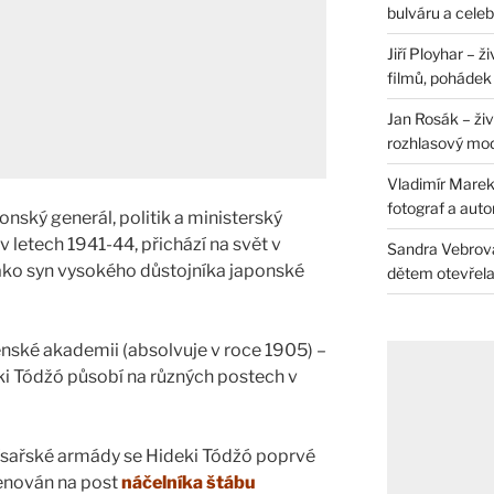
bulváru a celeb
Jiří Ployhar – 
filmů, pohádek i
Jan Rosák – živ
rozhlasový mo
Vladimír Marek 
fotograf a auto
ponský generál, politik a ministerský
letech 1941-44, přichází na svět v
Sandra Vebrová 
jako syn vysokého důstojníka japonské
dětem otevřela 
enské akademii (absolvuje v roce 1905) –
eki Tódžó působí na různých postech v
 císařské armády se Hideki Tódžó poprvé
menován na post
náčelníka štábu