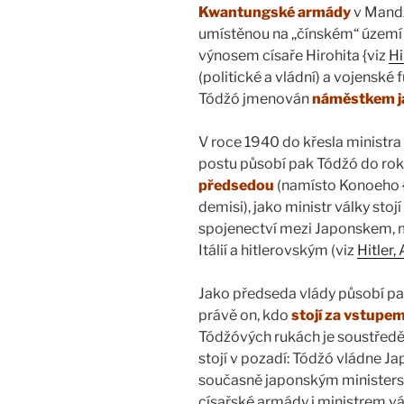
Kwantungské armády
v Mandž
umístěnou na „čínském“ území –
výnosem císaře Hirohita {viz
Hi
(politické a vládní) a vojensk
Tódžó jmenován
náměstkem ja
V roce 1940 do křesla ministr
postu působí pak Tódžó do rok
předsedou
(namísto Konoeho 
demisi), jako ministr války st
spojenectví mezi Japonskem, 
Itálií a hitlerovským (viz
Hitler,
Jako předseda vlády působí pak
právě on, kdo
stojí za vstupe
Tódžóvých rukách je soustředě
stojí v pozadí: Tódžó vládne 
současně japonským minister
císařské armády i ministrem vál