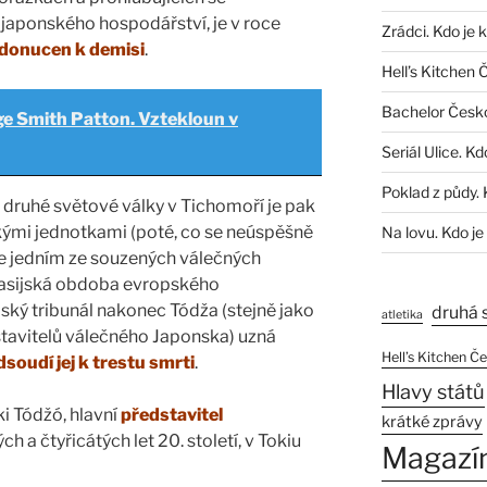
japonského hospodářství, je v roce
Zrádci. Kdo je 
donucen k demisi
.
Hell’s Kitchen 
Bachelor Česk
e Smith Patton. Vztekloun v
Seriál Ulice. Kd
Poklad z půdy. 
 druhé světové války v Tichomoří je pak
ými jednotkami (poté, co se neúspěšně
Na lovu. Kdo je
se jedním ze souzených válečných
asijská obdoba evropského
ský tribunál nakonec Tódža (stejně jako
druhá 
atletika
tavitelů válečného Japonska) uzná
Hell’s Kitchen Č
soudí jej k trestu smrti
.
Hlavy států
ki Tódžó, hlavní
představitel
krátké zprávy
ých a čtyřicátých let 20. století, v Tokiu
Magazí