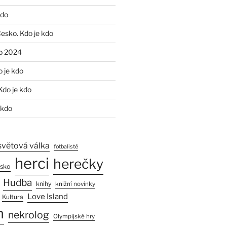
kdo
Česko. Kdo je kdo
o 2024
o je kdo
Kdo je kdo
 kdo
světová válka
fotbalisté
herci
herečky
esko
Hudba
knihy
knižní novinky
Love Island
Kultura
n
nekrolog
Olympijské hry