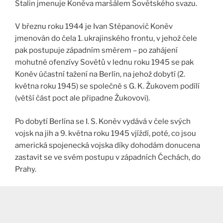
Stalin jmenuje Koněva maršálem Sovětského svazu.
V březnu roku 1944 je Ivan Stěpanovič Koněv
jmenován do čela 1. ukrajinského frontu, v jehož čele
pak postupuje západním směrem – po zahájení
mohutné ofenzívy Sovětů v lednu roku 1945 se pak
Koněv účastní tažení na Berlín, na jehož dobytí (2.
května roku 1945) se společně s G. K. Žukovem podílí
(větší část poct ale připadne Žukovovi).
Po dobytí Berlína se I. S. Koněv vydává v čele svých
vojsk na jih a 9. května roku 1945 vjíždí, poté, co jsou
americká spojenecká vojska díky dohodám donucena
zastavit se ve svém postupu v západních Čechách, do
Prahy.