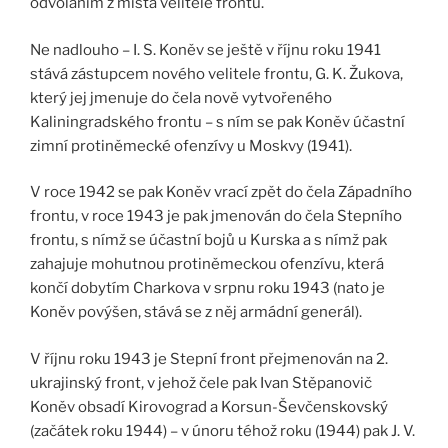
odvoláním z místa velitele frontu.
Ne nadlouho – I. S. Koněv se ještě v říjnu roku 1941
stává zástupcem nového velitele frontu, G. K. Žukova,
který jej jmenuje do čela nově vytvořeného
Kaliningradského frontu – s ním se pak Koněv účastní
zimní protiněmecké ofenzívy u Moskvy (1941).
V roce 1942 se pak Koněv vrací zpět do čela Západního
frontu, v roce 1943 je pak jmenován do čela Stepního
frontu, s nímž se účastní bojů u Kurska a s nímž pak
zahajuje mohutnou protiněmeckou ofenzívu, která
končí dobytím Charkova v srpnu roku 1943 (nato je
Koněv povýšen, stává se z něj armádní generál).
V říjnu roku 1943 je Stepní front přejmenován na 2.
ukrajinský front, v jehož čele pak Ivan Stěpanovič
Koněv obsadí Kirovograd a Korsun-Ševčenskovský
(začátek roku 1944) – v únoru téhož roku (1944) pak J. V.