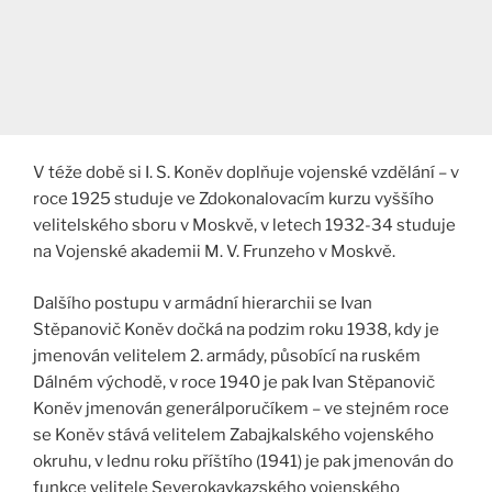
V téže době si I. S. Koněv doplňuje vojenské vzdělání – v
roce 1925 studuje ve Zdokonalovacím kurzu vyššího
velitelského sboru v Moskvě, v letech 1932-34 studuje
na Vojenské akademii M. V. Frunzeho v Moskvě.
Dalšího postupu v armádní hierarchii se Ivan
Stěpanovič Koněv dočká na podzim roku 1938, kdy je
jmenován velitelem 2. armády, působící na ruském
Dálném východě, v roce 1940 je pak Ivan Stěpanovič
Koněv jmenován generálporučíkem – ve stejném roce
se Koněv stává velitelem Zabajkalského vojenského
okruhu, v lednu roku příštího (1941) je pak jmenován do
funkce velitele Severokavkazského vojenského