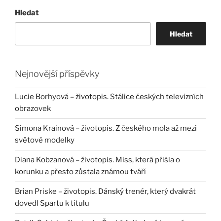
Hledat
Hledat
Nejnovější příspěvky
Lucie Borhyová – životopis. Stálice českých televizních
obrazovek
Simona Krainová – životopis. Z českého mola až mezi
světové modelky
Diana Kobzanová – životopis. Miss, která přišla o
korunku a přesto zůstala známou tváří
Brian Priske – životopis. Dánský trenér, který dvakrát
dovedl Spartu k titulu