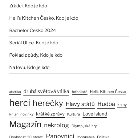
Zrádci. Kdo je kdo
Hell’s Kitchen Česko. Kdo je kdo
Bachelor Česko 2024
Seriál Ulice. Kdo je kdo
Poklad z půdy. Kdo je kdo
Na lovu. Kdo je kdo
druhá světová válka
Hell’s Kitchen Česko
fotbalisté
atletika
herci
herečky
Hlavy států
Hudba
knihy
Love Island
krátké zprávy
Kultura
knižní novinky
Magazín
nekrolog
Olympijské hry
Panovníci
Osobnosti 20. století
Politika
Podnikatelé