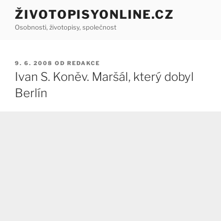
Přejít
ŽIVOTOPISYONLINE.CZ
k
Osobnosti, životopisy, společnost
obsahu
webu
PUBLIKOVÁNO
9. 6. 2008
OD
REDAKCE
Ivan S. Koněv. Maršál, který dobyl
Berlín