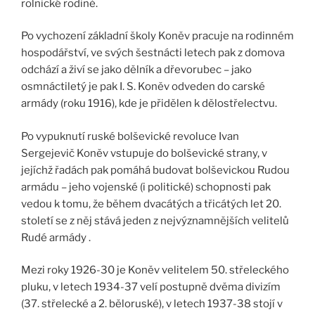
rolnické rodině.
Po vychození základní školy Koněv pracuje na rodinném
hospodářství, ve svých šestnácti letech pak z domova
odchází a živí se jako dělník a dřevorubec – jako
osmnáctiletý je pak I. S. Koněv odveden do carské
armády (roku 1916), kde je přidělen k dělostřelectvu.
Po vypuknutí ruské bolševické revoluce Ivan
Sergejevič Koněv vstupuje do bolševické strany, v
jejíchž řadách pak pomáhá budovat bolševickou Rudou
armádu – jeho vojenské (i politické) schopnosti pak
vedou k tomu, že během dvacátých a třicátých let 20.
století se z něj stává jeden z nejvýznamnějších velitelů
Rudé armády .
Mezi roky 1926-30 je Koněv velitelem 50. střeleckého
pluku, v letech 1934-37 velí postupně dvěma divizím
(37. střelecké a 2. běloruské), v letech 1937-38 stojí v