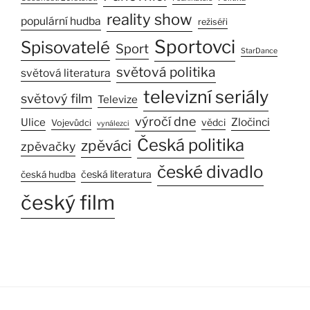
reality show
populární hudba
režiséři
Sportovci
Spisovatelé
Sport
StarDance
světová politika
světová literatura
televizní seriály
světový film
Televize
výročí dne
Ulice
Zločinci
vědci
Vojevůdci
vynálezci
Česká politika
zpěváci
zpěvačky
české divadlo
česká literatura
česká hudba
český film