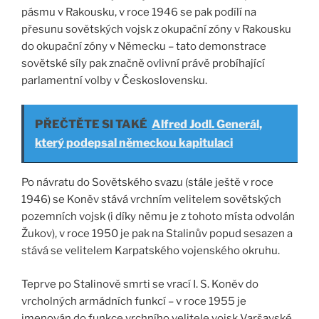
pásmu v Rakousku, v roce 1946 se pak podílí na
přesunu sovětských vojsk z okupační zóny v Rakousku
do okupační zóny v Německu – tato demonstrace
sovětské síly pak značně ovlivní právě probíhající
parlamentní volby v Československu.
PŘEČTĚTE SI TAKÉ
Alfred Jodl. Generál,
který podepsal německou kapitulaci
Po návratu do Sovětského svazu (stále ještě v roce
1946) se Koněv stává vrchním velitelem sovětských
pozemních vojsk (i díky němu je z tohoto místa odvolán
Žukov), v roce 1950 je pak na Stalinův popud sesazen a
stává se velitelem Karpatského vojenského okruhu.
Teprve po Stalinově smrti se vrací I. S. Koněv do
vrcholných armádních funkcí – v roce 1955 je
jmenován do funkce vrchního velitele vojsk Varšavské