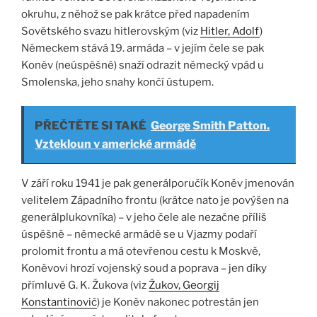
okruhu, z něhož se pak krátce před napadením
Sovětského svazu hitlerovským (viz
Hitler, Adolf
)
Německem stává 19. armáda – v jejím čele se pak
Koněv (neúspěšně) snaží odrazit německý vpád u
Smolenska, jeho snahy končí ústupem.
PŘEČTĚTE SI TAKÉ
George Smith Patton.
Vztekloun v americké armádě
V září roku 1941 je pak generálporučík Koněv jmenován
velitelem Západního frontu (krátce nato je povýšen na
generálplukovníka) – v jeho čele ale nezačne příliš
úspěšně – německé armádě se u Vjazmy podaří
prolomit frontu a má otevřenou cestu k Moskvě,
Koněvovi hrozí vojenský soud a poprava – jen díky
přímluvě G. K. Žukova (viz
Žukov, Georgij
Konstantinovič
) je Koněv nakonec potrestán jen