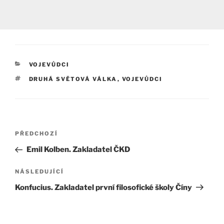
RUBRIKY
VOJEVŮDCI
ŠTÍTKY
DRUHÁ SVĚTOVÁ VÁLKA
,
VOJEVŮDCI
Navigace
Předchozí
PŘEDCHOZÍ
pro
příspěvek
Emil Kolben. Zakladatel ČKD
příspěvek
Následující
NÁSLEDUJÍCÍ
příspěvek
Konfucius. Zakladatel první filosofické školy Číny