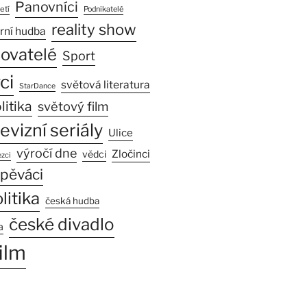
Panovníci
etí
Podnikatelé
reality show
rní hudba
sovatelé
Sport
ci
světová literatura
StarDance
litika
světový film
levizní seriály
Ulice
výročí dne
Zločinci
vědci
zci
pěváci
litika
česká hudba
české divadlo
a
ilm