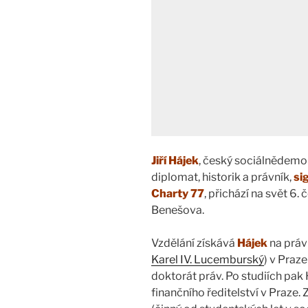
Jiří Hájek
, český sociálnědemok
diplomat, historik a právník,
si
Charty 77
, přichází na svět 6
Benešova.
Vzdělání získává
Hájek
na právn
Karel IV. Lucemburský
) v Praz
doktorát práv. Po studiích pak
finančního ředitelství v Praze. 