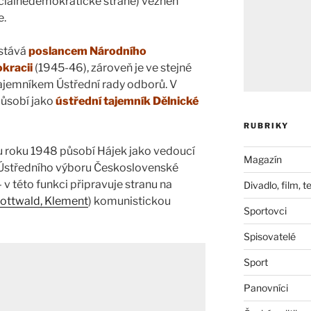
ociálnědemokratické straně) vězněn
e.
 stává
poslancem Národního
kracii
(1945-46), zároveň je ve stejné
tajemníkem Ústřední rady odborů. V
působí jako
ústřední tajemník Dělnické
RUBRIKY
 roku 1948 působí Hájek jako vedoucí
Magazín
 Ústředního výboru Československé
v této funkci připravuje stranu na
Divadlo, film, t
ottwald, Klement
) komunistickou
Sportovci
Spisovatelé
Sport
Panovníci