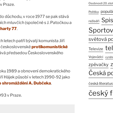
Osobnosti 20. stol
v Praze.
populá
Politika
 do důchodu, v roce 1977 se pak stává
Spi
režiséři
ních mluvčích (společně s J. Patočkou a
harty 77
.
Sportov
světová po
letech patří bývalý komunista Jiří
te
e československé
protikomunistické
Televize
stává předsedou Československého
Vojevůdci
vynále
z
zpěvačky
roku 1989 a obnovení demokratického
Česká po
iří Hájek působí v letech 1990-92 jako
o shromáždění A. Dubčeka
.
česká literatur
český f
1993 v Praze.