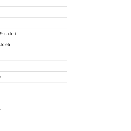
. století
toletí
y
y