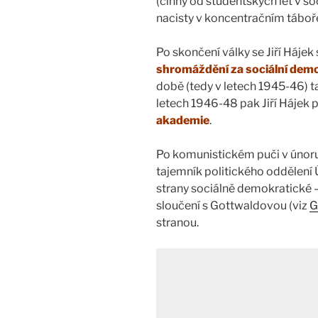
(činný od studentských let v s
nacisty v koncentračním táboř
Po skončení války se Jiří Hájek
shromáždění za sociální demo
době (tedy v letech 1945-46) 
letech 1946-48 pak Jiří Hájek 
akademie
.
Po komunistickém puči v únoru
tajemník politického oddělení
strany sociálně demokratické – 
sloučení s Gottwaldovou (viz
G
stranou.