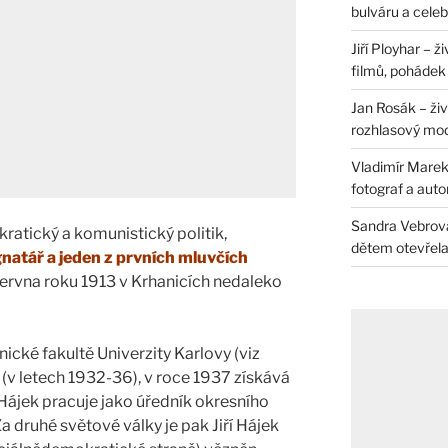
bulváru a celeb
Jiří Ployhar – 
filmů, pohádek i
Jan Rosák – živ
rozhlasový mo
Vladimír Marek 
fotograf a auto
Sandra Vebrová 
ratický a komunistický politik,
dětem otevřela 
gnatář a jeden z prvních mluvčích
. června roku 1913 v Krhanicích nedaleko
ické fakultě Univerzity Karlovy (viz
e (v letech 1932-36), v roce 1937 získává
 Hájek pracuje jako úředník okresního
Za druhé světové války je pak Jiří Hájek