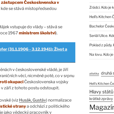
 zástupcem Československa v
Zrádci. Kdo je 
, kde se stává místopředsedou
Hell’s Kitchen 
Bachelor Česk
Hájek vstupuje do vlády – stává se
v roce 1967
ministrem školství
).
Seriál Ulice. Kd
Poklad z půdy. 
fer (31.1.1906 - 3.12.1941): Život a
Na lovu. Kdo je
nách v československé vládě, je Jiří
druhá 
atletika
aničních věcí, nicméně poté, co v srpnu
roti okupaci
Československa vojsky
Hell’s Kitchen Č
v září z tohoto postu odstoupit.
Hlavy států
krátké zprávy
ovské (viz
Husák, Gustáv
) normalizace
Magazí
stické strany
a odchází z politického
je jako vědecký pracovník v