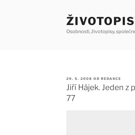
Přejít
k
ŽIVOTOPIS
obsahu
webu
Osobnosti, životopisy, společn
PUBLIKOVÁNO
29. 5. 2008
OD
REDAKCE
Jiří Hájek. Jeden z
77