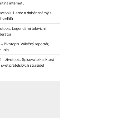
rit na internetu
životopis. Herec a dabér známý z
 seriálů
otopis. Legendární televizní i
derátor
– životopis. Válečný reportér,
r knih
– životopis. Spisovatelka, která
svět přátelských strašidel