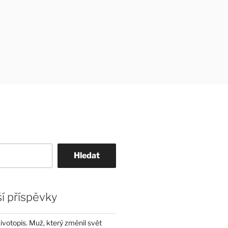
Hledat
í příspěvky
životopis. Muž, který změnil svět