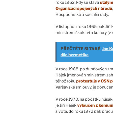
roku 1962, kdy se stává
stálým
Organizaci spojených národů
Hospodářské a sociální rady.
V listopadu roku 1965 pak Jiří 
ministrem školství a kultury (
PŘEČTĚTE SI TAKÉ
Jan Ke
dílo hermetika
V roce 1968, po dubnových změ
Hájek jmenován ministrem zahr
téhož roku
protestuje v OSN p
Varšavské smlouvy, je donucen 
V roce 1970, na počátku husák
je Jiří Hájek
vyloučen z komuni
života, do roku 1972 pak pracu