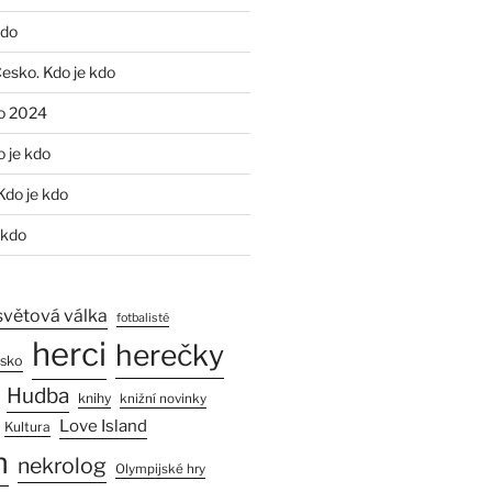
kdo
Česko. Kdo je kdo
o 2024
o je kdo
Kdo je kdo
 kdo
světová válka
fotbalisté
herci
herečky
esko
Hudba
knihy
knižní novinky
Love Island
Kultura
n
nekrolog
Olympijské hry