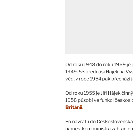
Od roku 1948 do roku 1969 je p
1949-53 přednáší Hájek na Vys
věd, v roce 1954 pak přechází j
Od roku 1955 je Jiří Hájek činn
1958 působí ve funkci českos
Británii
.
Po návratu do Československa s
náměstkem ministra zahraničníc