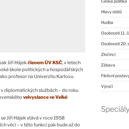
Česká politika
Hlavy států
Hudba
Osobnosti 11.-19
Osobnosti 20. s
Zločinci
ak Jiří Hájek
členem ÚV KSČ
, v letech
Zábava
oké škole politických a hospodářských
Fiktivní postav
ako profesor na Univerzitu Karlovu.
Výročí
ý v diplomatických službách – do roku
lovenského
velvyslance ve Velké
Speciál
e Jiří Hájek stává v roce 1958
h věcí – v této funkci pak bude až do