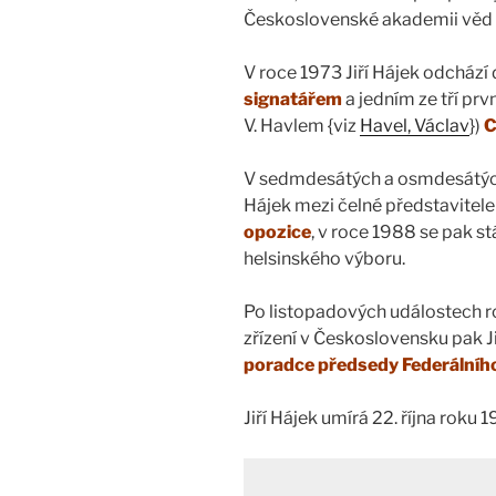
Československé akademii věd 
V roce 1973 Jiří Hájek odchází
signatářem
a jedním ze tří prv
V. Havlem {viz
Havel, Václav
})
C
V sedmdesátých a osmdesátých 
Hájek mezi čelné představitel
opozice
, v roce 1988 se pak 
helsinského výboru.
Po listopadových událostech 
zřízení v Československu pak J
poradce předsedy Federálníh
Jiří Hájek umírá 22. října roku 