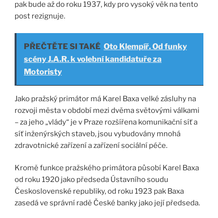
pak bude až do roku 1937, kdy pro vysoký věk na tento
post rezignuje.
PŘEČTĚTE SI TAKÉ
Oto Klempíř. Od funky
scény J.A.R. k volební kandidatuře za
Motoristy
Jako pražský primátor má Karel Baxa velké zásluhy na
rozvoji města v období mezi dvěma světovými válkami
– za jeho „vlády“ je v Praze rozšířena komunikační síť a
síť inženýrských staveb, jsou vybudovány mnohá
zdravotnické zařízení a zařízení sociální péče.
Kromě funkce pražského primátora působí Karel Baxa
od roku 1920 jako předseda Ústavního soudu
Československé republiky, od roku 1923 pak Baxa
zasedá ve správní radě České banky jako její předseda.