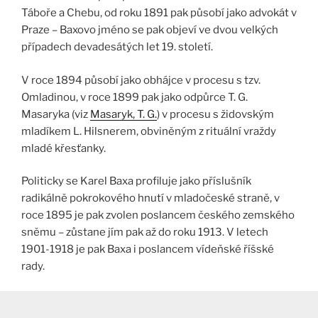
Táboře a Chebu, od roku 1891 pak působí jako advokát v
Praze – Baxovo jméno se pak objeví ve dvou velkých
případech devadesátých let 19. století.
V roce 1894 působí jako obhájce v procesu s tzv.
Omladinou, v roce 1899 pak jako odpůrce T. G.
Masaryka (viz
Masaryk, T. G.
) v procesu s židovským
mladíkem L. Hilsnerem, obviněným z rituální vraždy
mladé křesťanky.
Politicky se Karel Baxa profiluje jako příslušník
radikálně pokrokového hnutí v mladočeské straně, v
roce 1895 je pak zvolen poslancem českého zemského
sněmu – zůstane jím pak až do roku 1913. V letech
1901-1918 je pak Baxa i poslancem vídeňské říšské
rady.