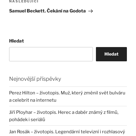
Následující
NÁSLEDUJÍCÍ
příspěvek
Samuel Beckett. Čekání na Godota
Hledat
Hledat
Nejnovější příspěvky
Perez Hilton – životopis. Muž, který změnil svět bulváru
a celebrit na internetu
Jiří Ployhar – životopis. Herec a dabér známý z filmů,
pohádek i seriálů
Jan Rosák – životopis. Legendární televizní i rozhlasový