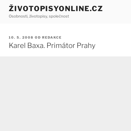
Přejít
ŽIVOTOPISYONLINE.CZ
k
Osobnosti, životopisy, společnost
obsahu
webu
PUBLIKOVÁNO
10. 5. 2008
OD
REDAKCE
Karel Baxa. Primátor Prahy