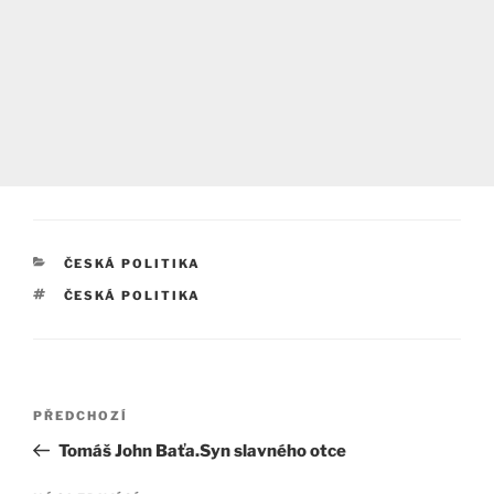
RUBRIKY
ČESKÁ POLITIKA
ŠTÍTKY
ČESKÁ POLITIKA
Navigace
Předchozí
PŘEDCHOZÍ
pro
příspěvek
Tomáš John Baťa.Syn slavného otce
příspěvek