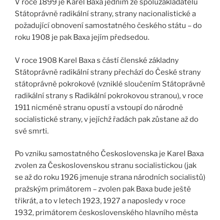
V roce 1899 je Karel Baxa jedním ze spoluzakladatelů
Státoprávně radikální strany, strany nacionalistické a
požadující obnovení samostatného českého státu – do
roku 1908 je pak Baxa jejím předsedou.
V roce 1908 Karel Baxa s částí členské základny
Státoprávně radikální strany přechází do České strany
státoprávně pokrokové (vzniklé sloučením Státoprávně
radikální strany s Radikální pokrokovou stranou), v roce
1911 nicméně stranu opustí a vstoupí do národně
socialistické strany, v jejíchž řadách pak zůstane až do
své smrti.
Po vzniku samostatného Československa je Karel Baxa
zvolen za Československou stranu socialistickou (jak
se až do roku 1926 jmenuje strana národních socialistů)
pražským primátorem – zvolen pak Baxa bude ještě
třikrát, a to v letech 1923, 1927 a naposledy v roce
1932, primátorem československého hlavního města