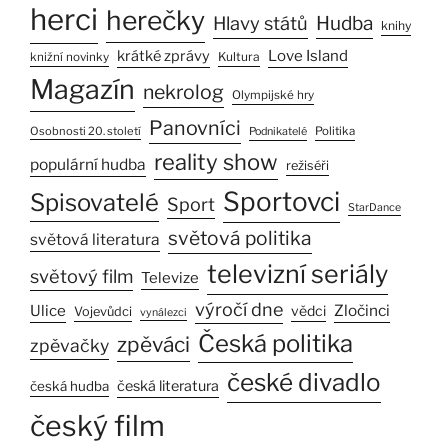
herci
herečky
Hlavy států
Hudba
knihy
Love Island
krátké zprávy
Kultura
knižní novinky
Magazín
nekrolog
Olympijské hry
Panovníci
Osobnosti 20. století
Politika
Podnikatelé
reality show
populární hudba
režiséři
Sportovci
Spisovatelé
Sport
StarDance
světová politika
světová literatura
televizní seriály
světový film
Televize
výročí dne
Ulice
Zločinci
vědci
Vojevůdci
vynálezci
Česká politika
zpěváci
zpěvačky
české divadlo
česká literatura
česká hudba
český film