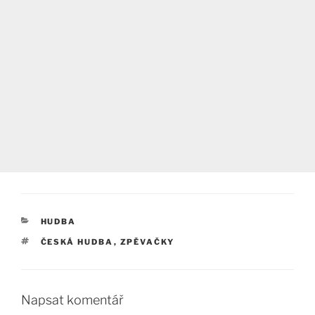
RUBRIKY
HUDBA
ŠTÍTKY
ČESKÁ HUDBA
,
ZPĚVAČKY
Napsat komentář