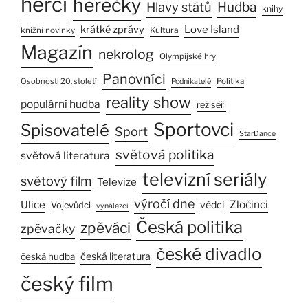
herci
herečky
Hlavy států
Hudba
knihy
Love Island
krátké zprávy
Kultura
knižní novinky
Magazín
nekrolog
Olympijské hry
Panovníci
Osobnosti 20. století
Politika
Podnikatelé
reality show
populární hudba
režiséři
Sportovci
Spisovatelé
Sport
StarDance
světová politika
světová literatura
televizní seriály
světový film
Televize
výročí dne
Ulice
Zločinci
vědci
Vojevůdci
vynálezci
Česká politika
zpěváci
zpěvačky
české divadlo
česká literatura
česká hudba
český film