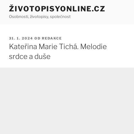
Přejít
ŽIVOTOPISYONLINE.CZ
k
Osobnosti, životopisy, společnost
obsahu
webu
PUBLIKOVÁNO
31. 1. 2024
OD
REDAKCE
Kateřina Marie Tichá. Melodie
srdce a duše