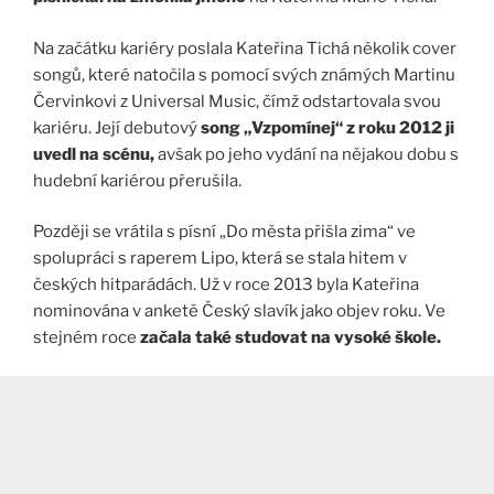
Na začátku kariéry poslala Kateřina Tichá několik cover
songů, které natočila s pomocí svých známých Martinu
Červinkovi z Universal Music, čímž odstartovala svou
kariéru. Její debutový
song „Vzpomínej“ z roku 2012 ji
uvedl na scénu,
avšak po jeho vydání na nějakou dobu s
hudební kariérou přerušila.
Později se vrátila s písní „Do města přišla zima“ ve
spolupráci s raperem Lipo, která se stala hitem v
českých hitparádách. Už v roce 2013 byla Kateřina
nominována v anketě Český slavík jako objev roku. Ve
stejném roce
začala také studovat na vysoké škole.