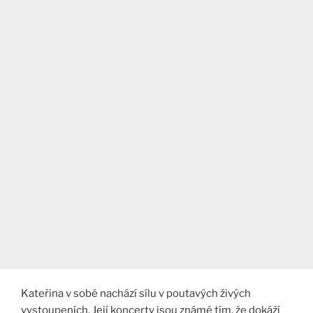
Kateřina v sobě nachází sílu v poutavých živých
vystoupeních. Její koncerty jsou známé tím, že dokáží