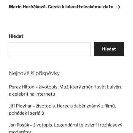
příspěvek
Marie Horáčková. Cesta k lukostřeleckému zlatu
Hledat
Hledat
Nejnovější příspěvky
Perez Hilton – životopis. Muž, který změnil svět bulváru
a celebrit na internetu
Jiří Ployhar – životopis. Herec a dabér známý z filmů,
pohádek i seriálů
Jan Rosák – životopis. Legendární televizní i rozhlasový
moderátor