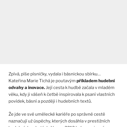
Zpívá, píše písničky, vydala i básnickou sbírku…
Kateřina Marie Tichá je poutavým
příkladem hudební
odvahy a inovace.
Její cesta k hudbě začala v mladém
věku, kdy ji vášeň k četbě inspirovala k psaní vlastních
povídek, básní a později i hudebních textů.
Že jde ve své umělecké kariéře po správné cestě
naznačují už úspěchy, kterých dosáhla v prestižních