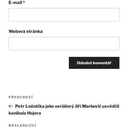
E-mail
*
Webová stránka
Navigace
Předchozí
PŘEDCHOZÍ
pro
příspěvek
Petr Lněnička jako seriálový Jiří Markovič usvědčil
příspěvek
kanibala Hojera
Následující
NÁSLEDUJÍCÍ