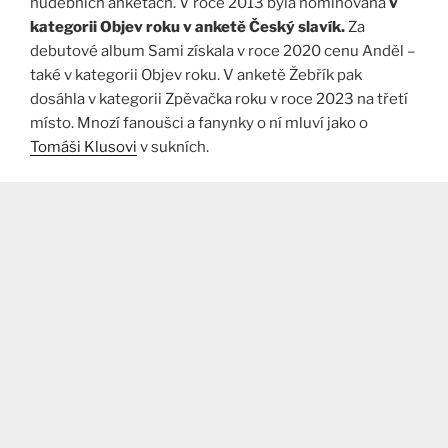
hudebních anketách. V roce 2013 byla nominována
v
kategorii Objev roku v anketě Český slavík.
Za
debutové album Sami získala v roce 2020 cenu Anděl –
také v kategorii Objev roku. V anketě Žebřík pak
dosáhla v kategorii Zpěvačka roku v roce 2023 na třetí
místo. Mnozí fanoušci a fanynky o ní mluví jako o
Tomáši Klusovi
v sukních.