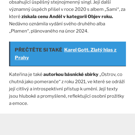
obsahující úspěšný stejnojmenný singl. Její další
významný úspěch přišel v roce 2020 s albem „Sami“, za
které
získala cenu Anděl v kategorii Objev roku.
Nedávno oznámila vydání svého druhého alba
„Plamen“, plánovaného na únor 2024.
PŘEČTĚTE SI TAKÉ
Karel Gott. Zlatý hlas z
Prahy
Kateřina je také
autorkou básnické sbírky
„Ostrov, co
chutná jako pomeranče“ z roku 2021, ve které se odráží
její citlivý a introspektivní přístup k umění. Její texty
jsou hluboké a promyšlené, reflektující osobní prožitky
a emoce.