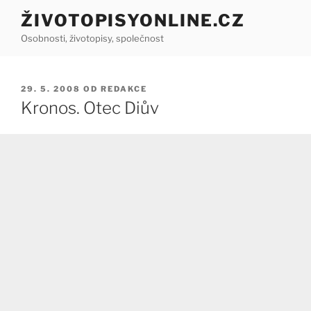
Přejít
ŽIVOTOPISYONLINE.CZ
k
Osobnosti, životopisy, společnost
obsahu
webu
PUBLIKOVÁNO
29. 5. 2008
OD
REDAKCE
Kronos. Otec Diův