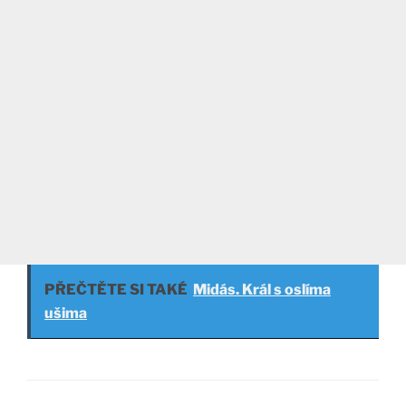
PŘEČTĚTE SI TAKÉ
Midás. Král s oslíma
ušima