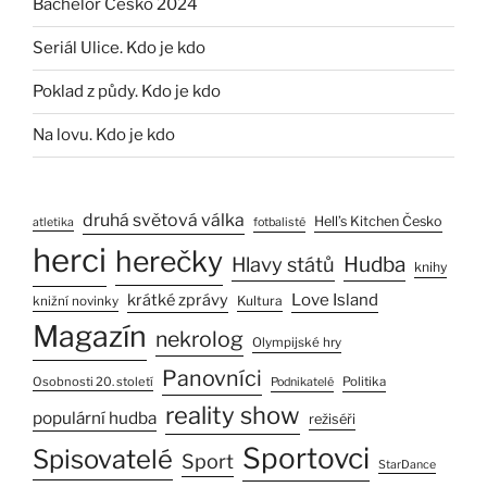
Bachelor Česko 2024
Seriál Ulice. Kdo je kdo
Poklad z půdy. Kdo je kdo
Na lovu. Kdo je kdo
druhá světová válka
Hell’s Kitchen Česko
atletika
fotbalisté
herci
herečky
Hlavy států
Hudba
knihy
Love Island
krátké zprávy
Kultura
knižní novinky
Magazín
nekrolog
Olympijské hry
Panovníci
Osobnosti 20. století
Politika
Podnikatelé
reality show
populární hudba
režiséři
Sportovci
Spisovatelé
Sport
StarDance