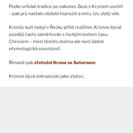
Podle orfické tradice se nakonec Zeus s Kronem usmíří
– pak prý nastalo období hojnosti a míru, tzv. zlatý věk.
Kronův kult nebyl v Řecku příliš rozšířen, Kronos býval
později často zaměňován s řeckým bohem času
Chronem – mezi těmito dvěma ale není žádná
etymologická souvislost.
Římané pak
ztotožní Krona se Saturnem
.
Kronos bývá zobrazován jako stařec.