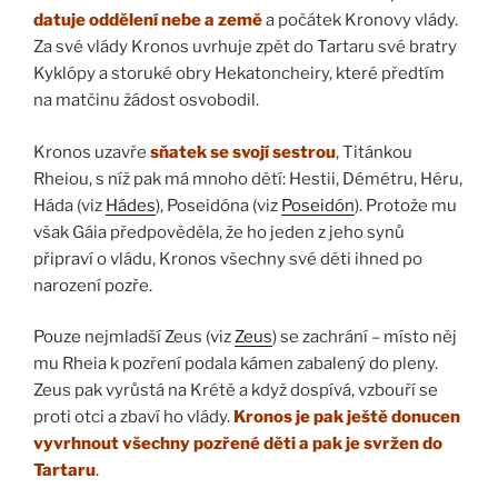
datuje oddělení nebe a země
a počátek Kronovy vlády.
Za své vlády Kronos uvrhuje zpět do Tartaru své bratry
Kyklópy a storuké obry Hekatoncheiry, které předtím
na matčinu žádost osvobodil.
Kronos uzavře
sňatek se svojí sestrou
, Titánkou
Rheiou, s níž pak má mnoho dětí: Hestii, Démétru, Héru,
Háda (viz
Hádes
), Poseidóna (viz
Poseidón
). Protože mu
však Gáia předpověděla, že ho jeden z jeho synů
připraví o vládu, Kronos všechny své děti ihned po
narození pozře.
Pouze nejmladší Zeus (viz
Zeus
) se zachrání – místo něj
mu Rheia k pozření podala kámen zabalený do pleny.
Zeus pak vyrůstá na Krétě a když dospívá, vzbouří se
proti otci a zbaví ho vlády.
Kronos je pak ještě donucen
vyvrhnout všechny pozřené děti a pak je svržen do
Tartaru
.