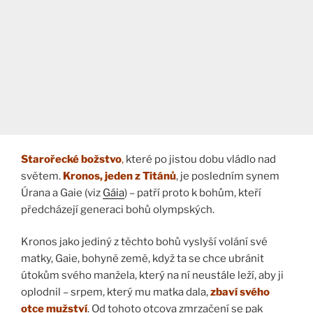
Starořecké božstvo
,
které po jistou dobu vládlo nad
světem.
Kronos, jeden z Titánů
, je posledním synem
Úrana a Gaie (viz
Gáia
) – patří proto k bohům, kteří
předcházejí generaci bohů olympských.
Kronos jako jediný z těchto bohů vyslyší volání své
matky, Gaie, bohyně země, když ta se chce ubránit
útokům svého manžela, který na ní neustále leží, aby ji
oplodnil – srpem, který mu matka dala,
zbaví svého
otce mužství
. Od tohoto otcova zmrzačení se pak