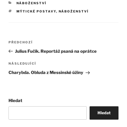
RUBRIKY
NÁBOŽENSTVÍ
ŠTÍTKY
MÝTICKÉ POSTAVY
,
NÁBOŽENSTVÍ
Navigace
Předchozí
PŘEDCHOZÍ
pro
příspěvek
Julius Fučík. Reportáž psaná na oprátce
příspěvek
Následující
NÁSLEDUJÍCÍ
příspěvek
Charybda. Obluda z Messinské úžiny
Hledat
Hledat