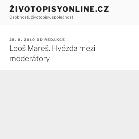
Přejít
ŽIVOTOPISYONLINE.CZ
k
Osobnosti, životopisy, společnost
obsahu
webu
PUBLIKOVÁNO
25. 8. 2010
OD
REDAKCE
Leoš Mareš. Hvězda mezi
moderátory