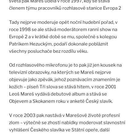
světa pak Mareš udělá v roce 1997, kdy se stává
členem týmu pracovníků rozhlasové stanice Evropa 2
Tady nejprve moderuje opět noční hudební pořad, v
roce 1998 se ale stává moderátorem ranní show na
Evropě 2 a v krátké době se mu, společně s kolegou
Patrikem Hezuckým, podaří dokonale pobláznit
všechny posluchače bez rozdílu věku.
Od rozhlasového mikrofonu je to pak již jen kousek na
televizní obrazovky, na kterých se Mareš nejprve
objevuje jako zpěvák, jehož poznávacím znamením je
kožich – píseň Tři slova se stává hitem, v roce 2001
Leoš Mareš vydává debutové album a stává se
Objevem a Skokanem roku v anketě Český slavík.
V roce 2003 pak nastává v Marešově životě profesní
zlom – výtečně se zhostí nabídky moderovat slavnostní
vyhlášení Českého slavíka ve Státní opeře, další