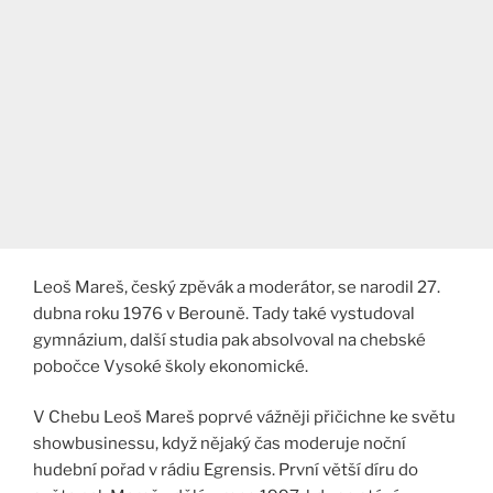
Leoš Mareš, český zpěvák a moderátor, se narodil 27.
dubna roku 1976 v Berouně. Tady také vystudoval
gymnázium, další studia pak absolvoval na chebské
pobočce Vysoké školy ekonomické.
V Chebu Leoš Mareš poprvé vážněji přičichne ke světu
showbusinessu, když nějaký čas moderuje noční
hudební pořad v rádiu Egrensis. První větší díru do