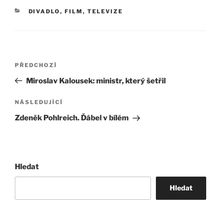
RUBRIKY
DIVADLO, FILM, TELEVIZE
Navigace
Předchozí
PŘEDCHOZÍ
pro
příspěvek
Miroslav Kalousek: ministr, který šetřil
příspěvek
Následující
NÁSLEDUJÍCÍ
příspěvek
Zdeněk Pohlreich. Ďábel v bílém
Hledat
Hledat