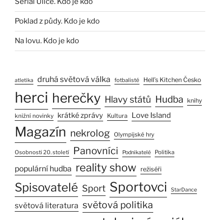
Seriál Ulice. Kdo je kdo
Poklad z půdy. Kdo je kdo
Na lovu. Kdo je kdo
druhá světová válka
Hell’s Kitchen Česko
fotbalisté
atletika
herci
herečky
Hlavy států
Hudba
knihy
Love Island
krátké zprávy
Kultura
knižní novinky
Magazín
nekrolog
Olympijské hry
Panovníci
Osobnosti 20. století
Politika
Podnikatelé
reality show
populární hudba
režiséři
Sportovci
Spisovatelé
Sport
StarDance
světová politika
světová literatura