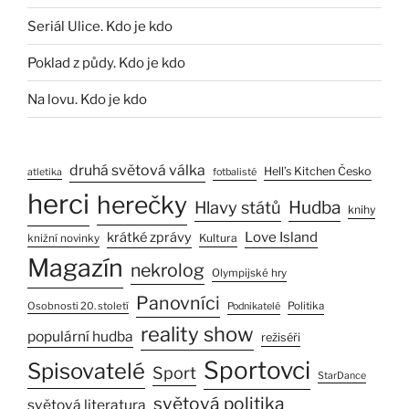
Seriál Ulice. Kdo je kdo
Poklad z půdy. Kdo je kdo
Na lovu. Kdo je kdo
druhá světová válka
Hell’s Kitchen Česko
atletika
fotbalisté
herci
herečky
Hlavy států
Hudba
knihy
Love Island
krátké zprávy
Kultura
knižní novinky
Magazín
nekrolog
Olympijské hry
Panovníci
Osobnosti 20. století
Politika
Podnikatelé
reality show
populární hudba
režiséři
Sportovci
Spisovatelé
Sport
StarDance
světová politika
světová literatura