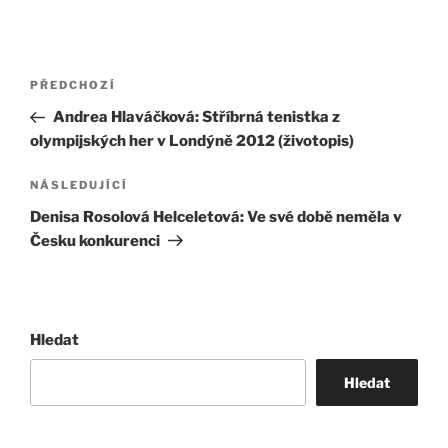
Navigace
Předchozí
PŘEDCHOZÍ
pro
příspěvek
Andrea Hlaváčková: Stříbrná tenistka z
příspěvek
olympijských her v Londýně 2012 (životopis)
Následující
NÁSLEDUJÍCÍ
příspěvek
Denisa Rosolová Helceletová: Ve své době neměla v
Česku konkurenci
Hledat
Hledat