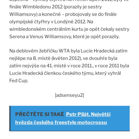
finále Wimbledonu 2012 (porazily je sestry
Williamsovy) a konečně – probojovaly se do finále
olympijské čtyřhry v Londýně 2012. Na
wimbledonském centrálním kurtu je opět čekaly sestry
Serena a Venus Williamsovy, které je opět porazily.
Na deblovém žebříčku WTA byla Lucie Hradecká zatím
nejlépe na 8. místě (květen 2012), ve dvouhře byla
zatím nejvýše na 41. místě v roce 2011., v roce 2011 byla
Lucie Hradecká členkou českého týmu, který vyhrál
Fed Cup.
[adsenseyu2]
PŘEČTĚTE SI TAKÉ
Petr Pilát. Největší
hvězda českého freestyle motocrossu