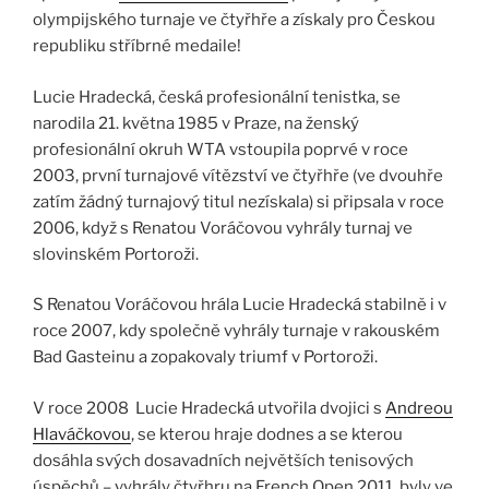
olympijského turnaje ve čtyřhře a získaly pro Českou
republiku stříbrné medaile!
Lucie Hradecká, česká profesionální tenistka, se
narodila 21. května 1985 v Praze, na ženský
profesionální okruh WTA vstoupila poprvé v roce
2003, první turnajové vítězství ve čtyřhře (ve dvouhře
zatím žádný turnajový titul nezískala) si připsala v roce
2006, když s Renatou Voráčovou vyhrály turnaj ve
slovinském Portoroži.
S Renatou Voráčovou hrála Lucie Hradecká stabilně i v
roce 2007, kdy společně vyhrály turnaje v rakouském
Bad Gasteinu a zopakovaly triumf v Portoroži.
V roce 2008 Lucie Hradecká utvořila dvojici s
Andreou
Hlaváčkovou
, se kterou hraje dodnes a se kterou
dosáhla svých dosavadních největších tenisových
úspěchů – vyhrály čtyřhru na French Open 2011, byly ve