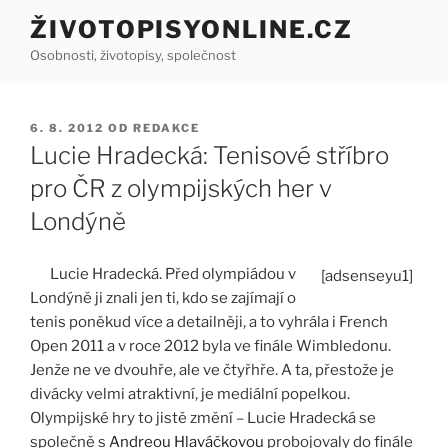
Přejít
ŽIVOTOPISYONLINE.CZ
k
Osobnosti, životopisy, společnost
obsahu
webu
PUBLIKOVÁNO
6. 8. 2012
OD
REDAKCE
Lucie Hradecká: Tenisové stříbro
pro ČR z olympijských her v
Londýně
Lucie Hradecká. Před olympiádou v
[adsenseyu1]
Londýně ji znali jen ti, kdo se zajímají o
tenis poněkud více a detailněji, a to vyhrála i French
Open 2011 a v roce 2012 byla ve finále Wimbledonu.
Jenže ne ve dvouhře, ale ve čtyřhře. A ta, přestože je
divácky velmi atraktivní, je mediální popelkou.
Olympijské hry to jistě změní – Lucie Hradecká se
společně s
Andreou Hlaváčkovou
probojovaly do finále