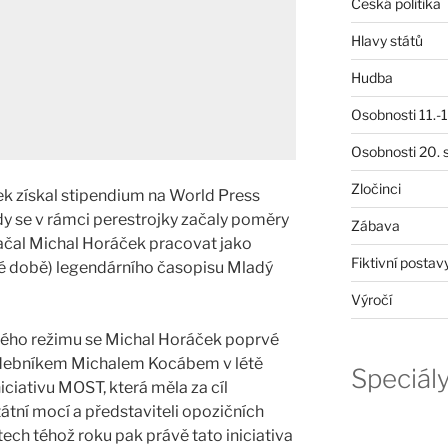
Česká politika
Hlavy států
Hudba
Osobnosti 11.-19
Osobnosti 20. s
Zločinci
k získal stipendium na World Press
kdy se v rámci perestrojky začaly poměry
Zábava
začal Michal Horáček pracovat jako
Fiktivní postav
své době) legendárního časopisu Mladý
Výročí
ého režimu se Michal Horáček poprvé
hudebníkem Michalem Kocábem v létě
Speciál
ciativu MOST, která měla za cíl
átní mocí a představiteli opozičních
ech téhož roku pak právě tato iniciativa