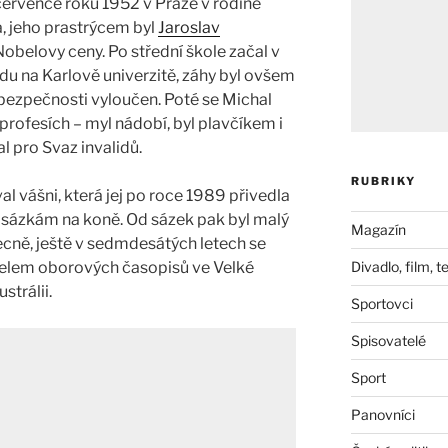
července roku 1952 v Praze v rodině
, jeho prastrýcem byl
Jaroslav
 Nobelovy ceny. Po střední škole začal v
du na Karlově univerzitě, záhy byl ovšem
bezpečnosti vyloučen. Poté se Michal
profesích – myl nádobí, byl plavčíkem i
l pro Svaz invalidů.
RUBRIKY
al vášni, která jej po roce 1989 přivedla
– sázkám na koně. Od sázek pak byl malý
Magazín
ecně, ještě v sedmdesátých letech se
telem oborových časopisů ve Velké
Divadlo, film, t
strálii.
Sportovci
Spisovatelé
Sport
Panovníci