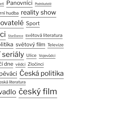
Panovníci
etí
Podnikatelé
reality show
rní hudba
sovatelé
Sport
ci
světová literatura
StarDance
litika
světový film
Televize
 seriály
Ulice
Vojevůdci
čí dne
Zločinci
vědci
Česká politika
pěváci
eská literatura
český film
vadlo