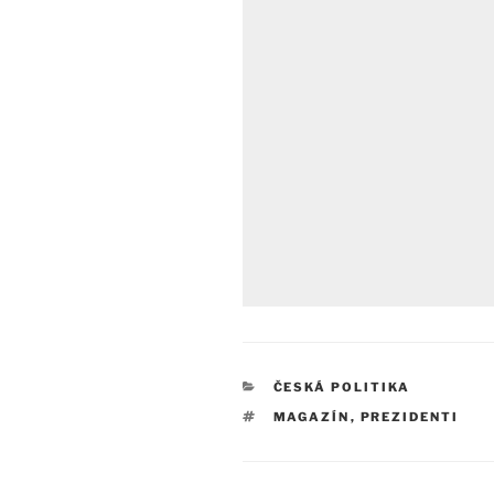
RUBRIKY
ČESKÁ POLITIKA
ŠTÍTKY
MAGAZÍN
,
PREZIDENTI