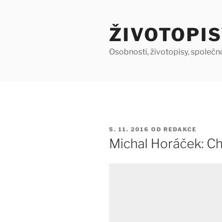
Přejít
k
ŽIVOTOPIS
obsahu
webu
Osobnosti, životopisy, společn
PUBLIKOVÁNO
5. 11. 2016
OD
REDAKCE
Michal Horáček: Ch