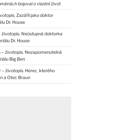
měnách bojoval o vlastní život
otopis. Zazářil jako doktor
álu Dr. House
– životopis. Neústupná doktorka
riálu Dr. House
 – životopis. Nezapomenutelná
iálu Big Ben
r – životopis. Herec, kterého
en a Otec Braun