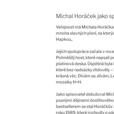
Michal Horáček jako sp
Veřejnost má Michala Horáčka 
mnoha slavných písní, na kter
Hapkou,.
Jejich spolupráce začala v roce
Potměšilý host, které napsali 
platinová deska. Úspěšná byla i
které bez nadsázky zlidověly – S
krásná věc, Dívám se, dívám, L
mozaiky H+H.
Jako spisovatel debutoval Mic
psanými dějinami dostihového 
bestsellerem se stal Horáčkův 
roku 1989, které rozhodly o p