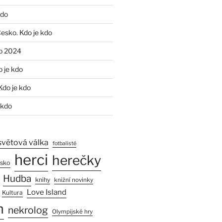
kdo
Česko. Kdo je kdo
o 2024
o je kdo
Kdo je kdo
 kdo
světová válka
fotbalisté
herci
herečky
esko
Hudba
knihy
knižní novinky
Love Island
Kultura
n
nekrolog
Olympijské hry