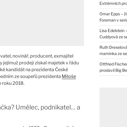
Extrémních pro
Omar Epps – živ
Foreman v seri
Lisa Edelstein 
Cuddyová ze se
Ruth Drexelová
maminka ze ser
atel, novinář, producent, exmajitel
 jejímuž prodeji získal majetek v řádu
Ottfried Fische
aké kandidát na prezidenta České
proslavil Big B
e jedním ze soupeřů prezidenta
Miloše
e roku 2018.
áčka? Umělec, podnikatel… a