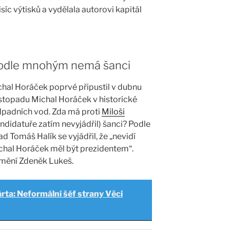
síc výtisků a vydělala autorovi kapitál
Podle mnohým nemá šanci
hal Horáček poprvé připustil v dubnu
 listopadu Michal Horáček v historické
dpadních vod. Zda má proti
Miloši
andidatuře zatím nevyjádřil) šanci? Podle
 Tomáš Halík se vyjádřil, že „nevidí
ichal Horáček měl být prezidentem“.
umění Zdeněk Lukeš.
árta: Neformální šéf strany Věci