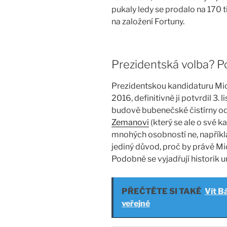
pukaly ledy se prodalo na 170 ti
na založení Fortuny.
Prezidentská volba? 
Prezidentskou kandidaturu Mic
2016, definitivně ji potvrdil 3.
budově bubenečské čistírny o
Zemanovi
(který se ale o své k
mnohých osobností ne, například
jediný důvod, proč by právě M
Podobně se vyjadřují historik 
PŘEČTĚTE SI TAKÉ
Vít B
veřejné