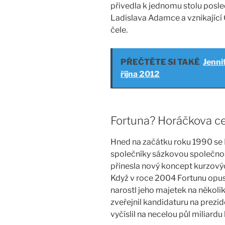
přivedla k jednomu stolu posl
Ladislava Adamce a vznikajíc
čele.
PŘEČTĚTE SI TAKÉ
Jenni
října 2012
Fortuna? Horáčkova c
Hned na začátku roku 1990 se 
společníky sázkovou společnos
přinesla nový koncept kurzovýc
Když v roce 2004 Fortunu opus
narostl jeho majetek na několi
zveřejnil kandidaturu na prezi
vyčíslil na necelou půl miliardu