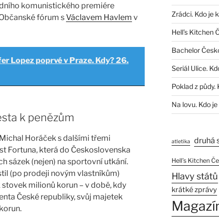
edního komunistického premiére
Zrádci. Kdo je 
í Občanské fórum s
Václavem Havlem
v
Hell’s Kitchen 
Bachelor Česk
fer Lopez poprvé v Praze. Kdy? 26.
Seriál Ulice. Kd
Poklad z půdy. 
Na lovu. Kdo je
esta k penězům
Michal Horáček s dalšími třemi
druhá 
atletika
t Fortuna, která do Československa
h sázek (nejen) na sportovní utkání.
Hell’s Kitchen Č
til (po prodeji novým vlastníkům)
Hlavy států
k stovek milionů korun – v době, kdy
krátké zprávy
denta České republiky, svůj majetek
Magazí
 korun.