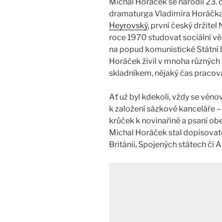
Michal Horáček se narodil 23. 
dramaturga Vladimíra Horáčka
Heyrovský
, první český držitel
roce 1970 studovat sociální vě
na popud komunistické Státní 
Horáček živil v mnoha různých 
skladníkem, nějaký čas pracova
Ať už byl kdekoli, vždy se věnov
k založení sázkové kanceláře 
krůček k novinařině a psaní ob
Michal Horáček stal dopisova
Británii, Spojených státech či Au