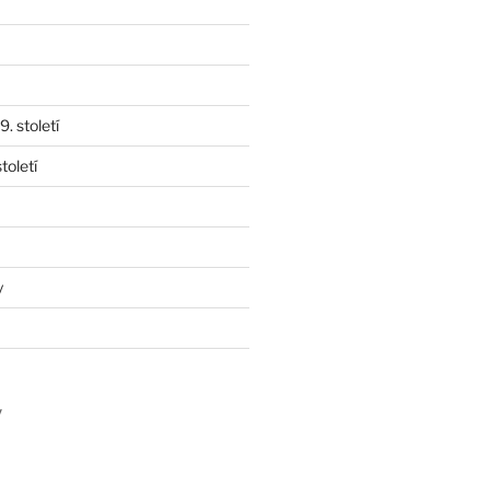
. století
toletí
y
y