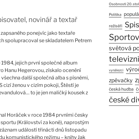
Osobnosti 20. stol
populá
Politika
isovatel, novinář a textař
Spi
režiséři
zapsaného ponejvíc jako textaře
Sportov
ých spolupracoval se skladatelem Petrem
světová po
televizní
 1984, jejich první společné album
výro
pro Hanu Hegerovou, získalo ocenění
vynálezci
 všechna další společná alba s písněmi,
z
zpěvačky
 cizí ženou v cizím pokoji, Štěstí je
č
česká hudba
evandulová… to je jen maličký kousek z
české di
hal Horáček v roce 1984 prvními česky
sportu (Království za koně), naprostým
záznam událostí třinácti dnů listopadu
ádu komunistického režimu – knihy Jak