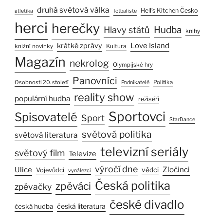
druhá světová válka
Hell’s Kitchen Česko
atletika
fotbalisté
herci
herečky
Hlavy států
Hudba
knihy
Love Island
krátké zprávy
Kultura
knižní novinky
Magazín
nekrolog
Olympijské hry
Panovníci
Osobnosti 20. století
Politika
Podnikatelé
reality show
populární hudba
režiséři
Sportovci
Spisovatelé
Sport
StarDance
světová politika
světová literatura
televizní seriály
světový film
Televize
výročí dne
Zločinci
Ulice
vědci
Vojevůdci
vynálezci
Česká politika
zpěváci
zpěvačky
české divadlo
česká literatura
česká hudba