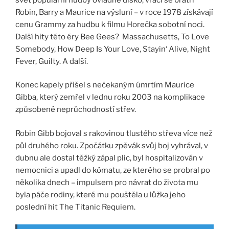
Robin, Barry a Maurice na výsluní – v roce 1978 získávají
cenu Grammy za hudbu k filmu Horečka sobotní noci.
Další hity této éry Bee Gees? Massachusetts, To Love
Somebody, How Deep Is Your Love, Stayin‘ Alive, Night
Fever, Guilty. A další.
Konec kapely přišel s nečekaným úmrtím Maurice
Gibba, který zemřel v lednu roku 2003 na komplikace
způsobené neprůchodností střev.
Robin Gibb bojoval s rakovinou tlustého střeva více než
půl druhého roku. Zpočátku zpěvák svůj boj vyhrával, v
dubnu ale dostal těžký zápal plic, byl hospitalizován v
nemocnici a upadl do kómatu, ze kterého se probral po
několika dnech – impulsem pro návrat do života mu
byla páče rodiny, které mu pouštěla u lůžka jeho
poslední hit The Titanic Requiem.