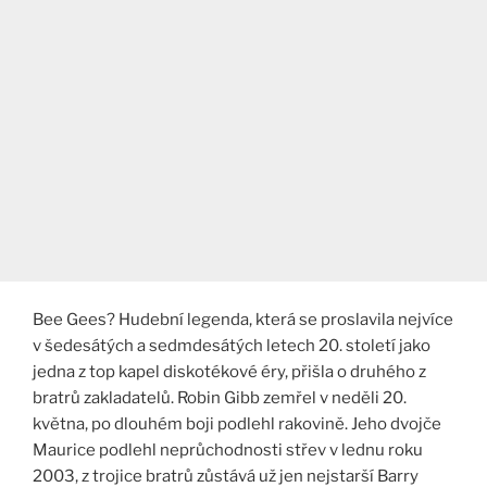
Bee Gees? Hudební legenda, která se proslavila nejvíce
v šedesátých a sedmdesátých letech 20. století jako
jedna z top kapel diskotékové éry, přišla o druhého z
bratrů zakladatelů. Robin Gibb zemřel v neděli 20.
května, po dlouhém boji podlehl rakovině. Jeho dvojče
Maurice podlehl neprůchodnosti střev v lednu roku
2003, z trojice bratrů zůstává už jen nejstarší Barry