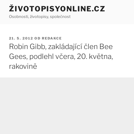
Přejít
ŽIVOTOPISYONLINE.CZ
k
Osobnosti, životopisy, společnost
obsahu
webu
PUBLIKOVÁNO
21. 5. 2012
OD
REDAKCE
Robin Gibb, zakládající člen Bee
Gees, podlehl včera, 20. května,
rakovině