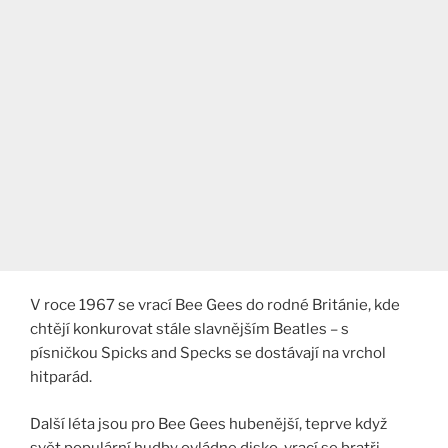
V roce 1967 se vrací Bee Gees do rodné Británie, kde
chtějí konkurovat stále slavnějším Beatles – s
písničkou Spicks and Specks se dostávají na vrchol
hitparád.
Další léta jsou pro Bee Gees hubenější, teprve když
svět populární hudby ovládne disko, vrací se bratři