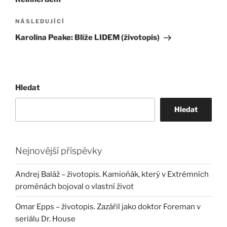
Následující
NÁSLEDUJÍCÍ
příspěvek
Karolína Peake: Blíže LIDEM (životopis)
Hledat
Hledat
Nejnovější příspěvky
Andrej Baláž – životopis. Kamioňák, který v Extrémních
proměnách bojoval o vlastní život
Omar Epps – životopis. Zazářil jako doktor Foreman v
seriálu Dr. House