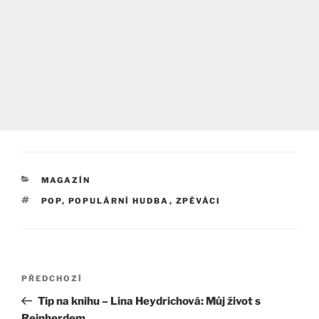
RUBRIKY
MAGAZÍN
ŠTÍTKY
POP
,
POPULÁRNÍ HUDBA
,
ZPĚVÁCI
Navigace
Předchozí
PŘEDCHOZÍ
pro
příspěvek
Tip na knihu – Lina Heydrichová: Můj život s
příspěvek
Reinherdem