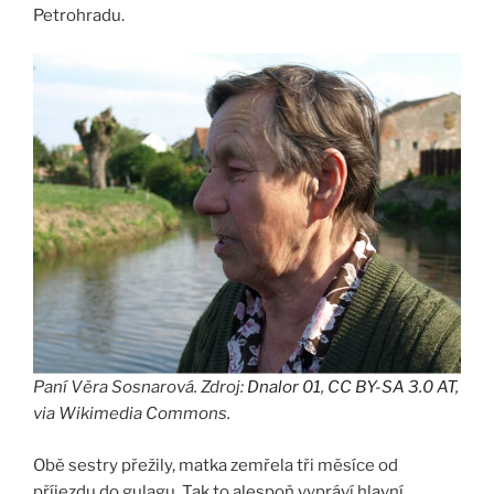
Petrohradu.
Paní Věra Sosnarová. Zdroj:
Dnalor 01
,
CC BY-SA 3.0 AT
,
via Wikimedia Commons.
Obě sestry přežily, matka zemřela tři měsíce od
příjezdu do gulagu. Tak to alespoň vypráví hlavní