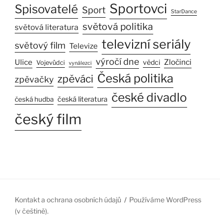
Sportovci
Spisovatelé
Sport
StarDance
světová politika
světová literatura
televizní seriály
světový film
Televize
výročí dne
Ulice
Zločinci
vědci
Vojevůdci
vynálezci
Česká politika
zpěváci
zpěvačky
české divadlo
česká literatura
česká hudba
český film
Kontakt a ochrana osobních údajů
Používáme WordPress
(v češtině).