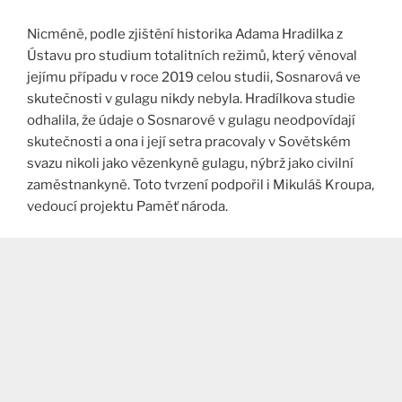
Nicméně, podle zjištění historika Adama Hradilka z
Ústavu pro studium totalitních režimů, který věnoval
jejímu případu v roce 2019 celou studii, Sosnarová ve
skutečnosti v gulagu nikdy nebyla. Hradílkova studie
odhalila, že údaje o Sosnarové v gulagu neodpovídají
skutečnosti a ona i její setra pracovaly v Sovětském
svazu nikoli jako vězenkyně gulagu, nýbrž jako civilní
zaměstnankyně. Toto tvrzení podpořil i Mikuláš Kroupa,
vedoucí projektu Paměť národa.