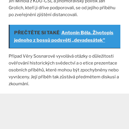
Jiří Mihola z KDU-ČSL a jihomoravský politik Jan
Grolich, kteří ji dříve podporovali, se od jejího příběhu
po zveřejnění zjištění distancovali.
PŘEČTĚTE SI TAKÉ
Antonín Běla. Životopis
jednoho z bossů podsvětí „devadesátek"
Případ Věry Sosnarové vyvolává otázky o důležitosti
ověřování historických svědectví a o etice prezentace
osobních příběhů, které mohou být zpochybněny nebo
vyvráceny. Její příběh tak zůstává předmětem diskusí a
zkoumání.