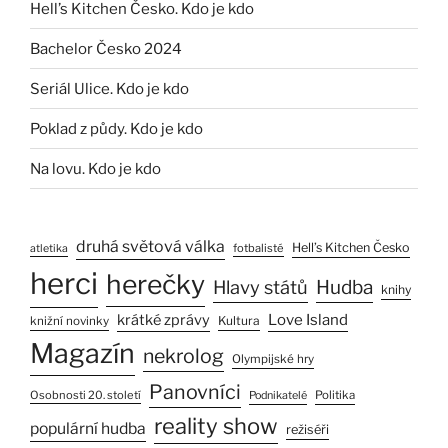
Hell’s Kitchen Česko. Kdo je kdo
Bachelor Česko 2024
Seriál Ulice. Kdo je kdo
Poklad z půdy. Kdo je kdo
Na lovu. Kdo je kdo
druhá světová válka
Hell’s Kitchen Česko
fotbalisté
atletika
herci
herečky
Hlavy států
Hudba
knihy
Love Island
krátké zprávy
Kultura
knižní novinky
Magazín
nekrolog
Olympijské hry
Panovníci
Osobnosti 20. století
Politika
Podnikatelé
reality show
populární hudba
režiséři