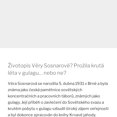
Životopis Věry Sosnarové? Prožila krutá
léta v gulagu… nebo ne?
Věra Sosnarová se narodila 5. dubna 1931 v Brně a byla
známa jako česká pamětnice sovětských
koncentračních a pracovních táborů, známých jako
gulagy. Její příběh o zavlečení do Sovětského svazu a
krutém pobytu v gulagu vzbudil široký zájem veřejnosti
a byl dokonce zpracován do knihy Krvavé jahody.