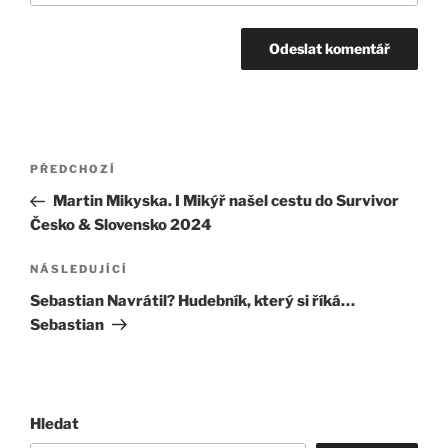
Navigace
Předchozí
PŘEDCHOZÍ
pro
příspěvek
Martin Mikyska. I Mikýř našel cestu do Survivor
příspěvek
Česko & Slovensko 2024
Následující
NÁSLEDUJÍCÍ
příspěvek
Sebastian Navrátil? Hudebník, který si říká…
Sebastian
Hledat