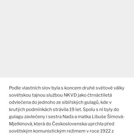
Podle vlastních slov byla s koncem druhé světové války
sovětskou tajnou službou NKVD jako čtrnáctiletá
odvlečena do jednoho ze sibiřských gulagů, kde v
krutých podmínkách strávila 19 let. Spolu s ní byly do
gulagu zavlečeny i sestra Naďa a matka Libuše Šímová-
Mjelkinová, která do Československa uprchla před
sovětským komunistickým režimem v roce 1922 z