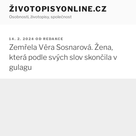
Přejít
ŽIVOTOPISYONLINE.CZ
k
Osobnosti, životopisy, společnost
obsahu
webu
PUBLIKOVÁNO
14. 2. 2024
OD
REDAKCE
Zemřela Věra Sosnarová. Žena,
která podle svých slov skončila v
gulagu