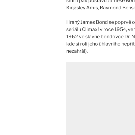
smrti pak postavu Jamese Bonda
Kingsley Amis, Raymond Benson
Hraný James Bond se poprvé obj
seriálu Climax! v roce 1954, ve
1962 ve slavné bondovce Dr. No,
kde si roli jeho úhlavního nepř
nezahrál).