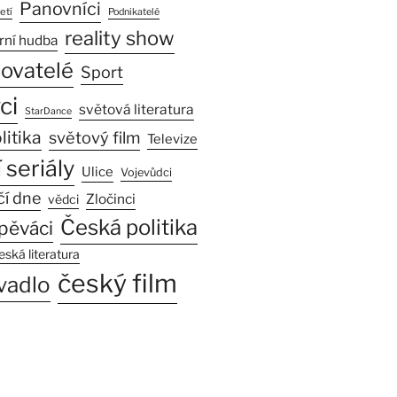
Panovníci
etí
Podnikatelé
reality show
rní hudba
sovatelé
Sport
ci
světová literatura
StarDance
litika
světový film
Televize
 seriály
Ulice
Vojevůdci
čí dne
Zločinci
vědci
Česká politika
pěváci
eská literatura
český film
vadlo