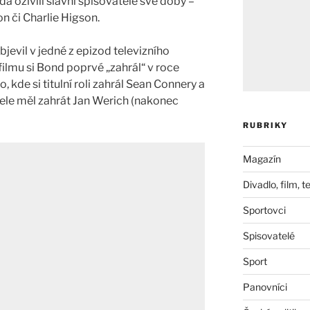
 oživili slavní spisovatelé své doby –
 či Charlie Higson.
evil v jedné z epizod televizního
 filmu si Bond poprvé „zahrál“ v roce
 kde si titulní roli zahrál Sean Connery a
ítele měl zahrát Jan Werich (nakonec
RUBRIKY
Magazín
Divadlo, film, t
Sportovci
Spisovatelé
Sport
Panovníci