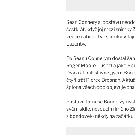
Sean Connery si postavu neodo
šestkrát, když jej mezi snímky
věčné nahradil ve snímku V taj
Lazenby.
Po Seanu Connerym dostal šanci
Roger Moore – uspěl a jako Bon
Dvakrát pak slavné „jsem Bond
čtyřikrát Pierce Brosnan. Aktuá
špiona všech dob objevuje char
Postavu Jamese Bonda vymysle
svém sídle, nesoucím jméno Zla
z bondovek) někdy na začátku 