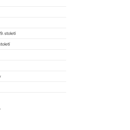
. století
toletí
y
y