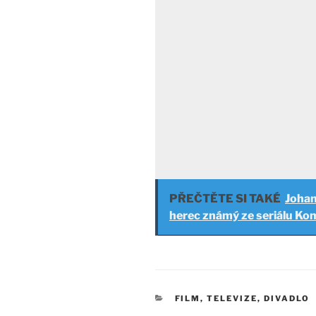
PŘEČTĚTE SI TAKÉ
Johan
herec známý ze seriálu Ko
RUBRIKY
FILM, TELEVIZE, DIVADLO