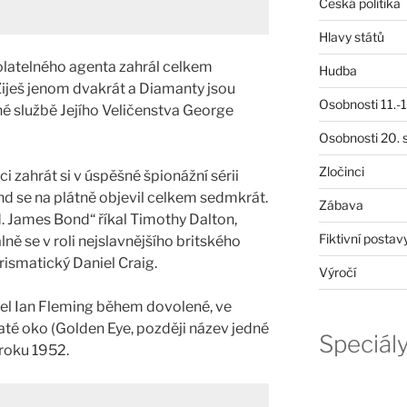
Česká politika
Hlavy států
latelného agenta zahrál celkem
Hudba
 Žiješ jenom dvakrát a Diamanty jsou
Osobnosti 11.-19
né službě Jejího Veličenstva George
Osobnosti 20. s
Zločinci
 zahrát si v úspěšné špionážní sérii
d se na plátně objevil celkem sedmkrát.
Zábava
. James Bond“ říkal Timothy Dalton,
Fiktivní postav
lně se v roli nejslavnějšího britského
ismatický Daniel Craig.
Výročí
l Ian Fleming během dovolené, ve
té oko (Golden Eye, později název jedné
Speciál
roku 1952.