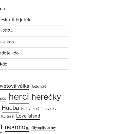
kdo
Česko. Kdo je kdo
o 2024
o je kdo
Kdo je kdo
 kdo
světová válka
fotbalisté
herci
herečky
esko
Hudba
knihy
knižní novinky
Love Island
Kultura
n
nekrolog
Olympijské hry