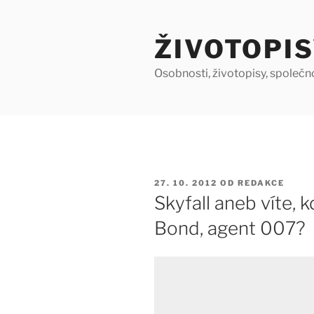
Přejít
k
ŽIVOTOPIS
obsahu
webu
Osobnosti, životopisy, společn
PUBLIKOVÁNO
27. 10. 2012
OD
REDAKCE
Skyfall aneb víte, 
Bond, agent 007?