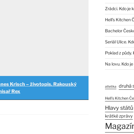
Zrádci. Kdo je 
Hell’s Kitchen 
Bachelor Česk
Seriál Ulice. Kd
Poklad z půdy. 
Na lovu. Kdo je
nes Krisch – životopis. Rakouský
druhá 
atletika
misař Rex
Hell’s Kitchen Č
Hlavy států
krátké zprávy
Magazí