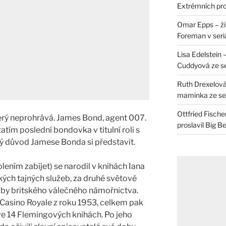
Extrémních pro
Omar Epps – živ
Foreman v seri
Lisa Edelstein 
Cuddyová ze se
Ruth Drexelová
maminka ze ser
Ottfried Fische
terý neprohrává. James Bond, agent 007.
proslavil Big B
atím poslední bondovka v titulní roli s
rý důvod Jamese Bonda si představit.
ením zabíjet) se narodil v knihách Iana
kých tajných služeb, za druhé světové
užby britského válečného námořnictva.
 Casino Royale z roku 1953, celkem pak
e 14 Flemingových knihách. Po jeho