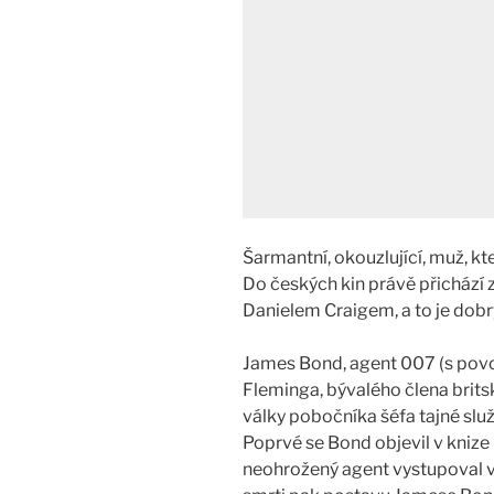
Šarmantní, okouzlující, muž, k
Do českých kin právě přichází z
Danielem Craigem, a to je dob
James Bond, agent 007 (s povol
Fleminga, bývalého člena brits
války pobočníka šéfa tajné sl
Poprvé se Bond objevil v knize
neohrožený agent vystupoval v