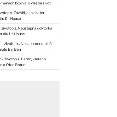
měnách bojoval o vlastní život
otopis. Zazářil jako doktor
álu Dr. House
– životopis. Neústupná doktorka
riálu Dr. House
 – životopis. Nezapomenutelná
iálu Big Ben
r – životopis. Herec, kterého
en a Otec Braun