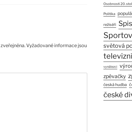
Osobnosti 20. stol
populá
Politika
Spi
režiséři
Sportov
světová po
zveřejněna.
Vyžadované informace jsou
televizní
výro
vynálezci
z
zpěvačky
č
česká hudba
české di