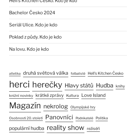
Hell’s Kitchen Česko. Kdo je kdo
Bachelor Česko 2024
Seriál Ulice. Kdo je kdo
Poklad z půdy. Kdo je kdo
Na lovu. Kdo je kdo
druhá světová válka
Hell’s Kitchen Česko
atletika
fotbalisté
herci
herečky
Hlavy států
Hudba
knihy
Love Island
krátké zprávy
Kultura
knižní novinky
Magazín
nekrolog
Olympijské hry
Panovníci
Osobnosti 20. století
Politika
Podnikatelé
reality show
populární hudba
režiséři