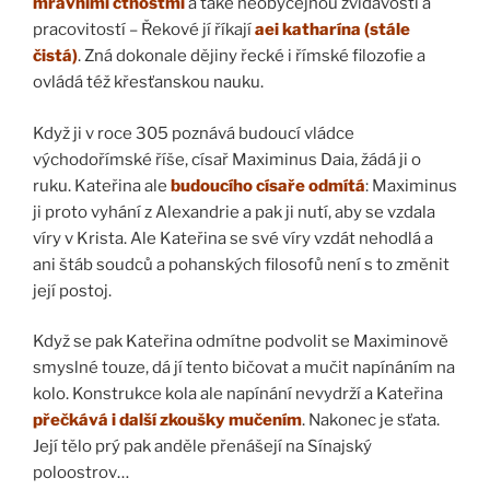
mravními ctnostmi
a také neobyčejnou zvídavostí a
pracovitostí – Řekové jí říkají
aei katharína (stále
čistá)
. Zná dokonale dějiny řecké i římské filozofie a
ovládá též křesťanskou nauku.
Když ji v roce 305 poznává budoucí vládce
východořímské říše, císař Maximinus Daia, žádá ji o
ruku. Kateřina ale
budoucího císaře odmítá
: Maximinus
ji proto vyhání z Alexandrie a pak ji nutí, aby se vzdala
víry v Krista. Ale Kateřina se své víry vzdát nehodlá a
ani štáb soudců a pohanských filosofů není s to změnit
její postoj.
Když se pak Kateřina odmítne podvolit se Maximinově
smyslné touze, dá jí tento bičovat a mučit napínáním na
kolo. Konstrukce kola ale napínání nevydrží a Kateřina
přečkává i další zkoušky mučením
. Nakonec je sťata.
Její tělo prý pak anděle přenášejí na Sínajský
poloostrov…