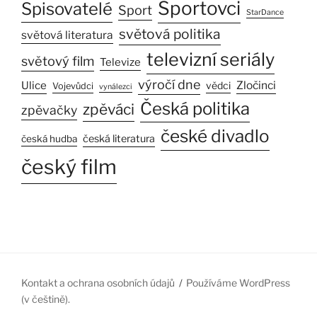
Sportovci
Spisovatelé
Sport
StarDance
světová politika
světová literatura
televizní seriály
světový film
Televize
výročí dne
Ulice
Zločinci
vědci
Vojevůdci
vynálezci
Česká politika
zpěváci
zpěvačky
české divadlo
česká literatura
česká hudba
český film
Kontakt a ochrana osobních údajů
Používáme WordPress
(v češtině).