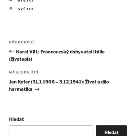
SVĚTCI
ŠTÍTKY
SVĚTCI
Navigace
Předchozí
PŘEDCHOZÍ
pro
příspěvek
Karel VIII.: Francouzský dobyvatel Itálie
příspěvek
(životopis)
Následující
NÁSLEDUJÍCÍ
příspěvek
Jan Kefer (31.1.1906 – 3.12.1941): Život a dílo
hermetika
Hledat
Hledat