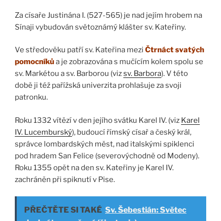
Za císaře Justinána I. (527-565) je nad jejím hrobem na
Sínaji vybudován světoznámý klášter sv. Kateřiny.
Ve středověku patří sv. Kateřina mezi
Čtrnáct svatých
pomocníků
a je zobrazována s mučícím kolem spolu se
sv. Markétou a sv. Barborou (viz
sv. Barbora
). V této
době ji též pařížská univerzita prohlašuje za svoji
patronku.
Roku 1332 vítězí v den jejího svátku Karel IV. (viz
Karel
IV. Lucemburský
), budoucí římský císař a český král,
správce lombardských měst, nad italskými spiklenci
pod hradem San Felice (severovýchodně od Modeny).
Roku 1355 opět na den sv. Kateřiny je Karel IV.
zachráněn při spiknutí v Pise.
PŘEČTĚTE SI TAKÉ
Sv. Šebestián: Světec