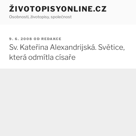
Přejít
ŽIVOTOPISYONLINE.CZ
k
Osobnosti, životopisy, společnost
obsahu
webu
PUBLIKOVÁNO
9. 6. 2008
OD
REDAKCE
Sv. Kateřina Alexandrijská. Světice,
která odmítla císaře