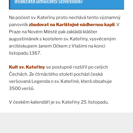
dvakráte umučený (životopis)
Na počest sv. Kateřiny proto nechává tento významný
panovník
zbudovat na Karlštejně nádhernou kapli
. V
Praze na Novém Městě pak zakládá klášter
augustiniánek s kostelem sv. Kateřiny, vysvěceným
arcibiskupem Janem Očkem z Vlašimi na konci
listopadu 1367.
Kult sv. Kateřiny
se postupně rozšířil po celých
Čechách. Ze čtrnáctého století pochází česká
veršovaná Legenda o sv. Kateřině, která obsahuje
3500 veršů.
V českém kalendáři je sv. Kateřiny 25. listopadu.