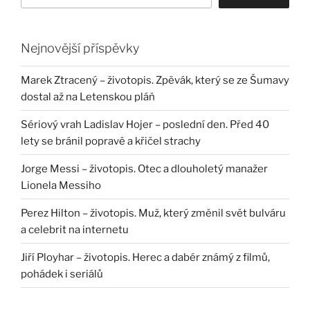
Nejnovější příspěvky
Marek Ztracený – životopis. Zpěvák, který se ze Šumavy
dostal až na Letenskou pláň
Sériový vrah Ladislav Hojer – poslední den. Před 40
lety se bránil popravě a křičel strachy
Jorge Messi – životopis. Otec a dlouholetý manažer
Lionela Messiho
Perez Hilton – životopis. Muž, který změnil svět bulváru
a celebrit na internetu
Jiří Ployhar – životopis. Herec a dabér známý z filmů,
pohádek i seriálů