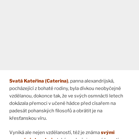
Svatá Kateřina (Caterina)
, panna alexandrijská,
pocházející z bohaté rodiny, byla dívkou neobyčejně
vzdělanou, dokonce tak, že ve svých osmnácti letech
dokázala přemoci v učené hádce před císařem na
padesát pohanských filosofů a obrátit je na
křesťanskou víru.
Vyniká ale nejen vzdělaností, též je známa
svými