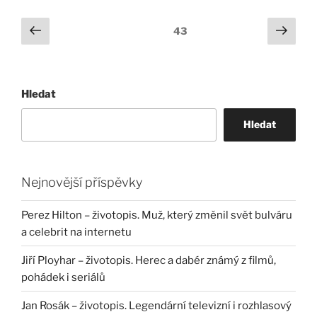
Stránkování
Předchozí
Další
Stránka:
43
stránka
strá
příspěvků
Hledat
Hledat
Nejnovější příspěvky
Perez Hilton – životopis. Muž, který změnil svět bulváru
a celebrit na internetu
Jiří Ployhar – životopis. Herec a dabér známý z filmů,
pohádek i seriálů
Jan Rosák – životopis. Legendární televizní i rozhlasový