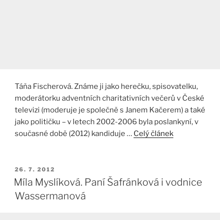
Táňa Fischerová. Známe ji jako herečku, spisovatelku,
moderátorku adventních charitativních večerů v České
televizi (moderuje je společně s Janem Kačerem) a také
jako političku – v letech 2002-2006 byla poslankyní, v
současné době (2012) kandiduje …
Celý článek
PUBLIKOVÁNO
26. 7. 2012
Míla Myslíková. Paní Šafránková i vodnice
Wassermanová