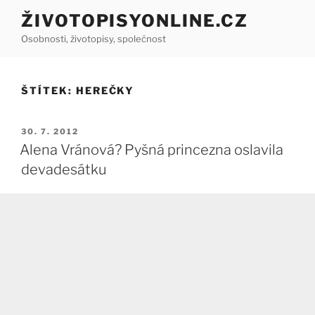
Přejít
ŽIVOTOPISYONLINE.CZ
k
Osobnosti, životopisy, společnost
obsahu
webu
ŠTÍTEK:
HEREČKY
PUBLIKOVÁNO
30. 7. 2012
Alena Vránová? Pyšná princezna oslavila
devadesátku