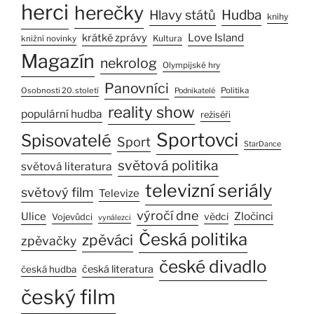
herci
herečky
Hlavy států
Hudba
knihy
Love Island
krátké zprávy
Kultura
knižní novinky
Magazín
nekrolog
Olympijské hry
Panovníci
Osobnosti 20. století
Politika
Podnikatelé
reality show
populární hudba
režiséři
Sportovci
Spisovatelé
Sport
StarDance
světová politika
světová literatura
televizní seriály
světový film
Televize
výročí dne
Ulice
Zločinci
vědci
Vojevůdci
vynálezci
Česká politika
zpěváci
zpěvačky
české divadlo
česká literatura
česká hudba
český film