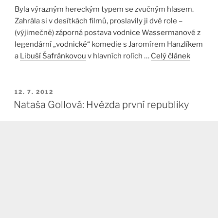
Byla výrazným hereckým typem se zvučným hlasem.
Zahrála si v desítkách filmů, proslavily ji dvě role –
(výjimečně) záporná postava vodnice Wassermanové z
legendární „vodnické“ komedie s Jaromírem Hanzlíkem
a
Libuší Šafránkovou
v hlavních rolích …
Celý článek
PUBLIKOVÁNO
12. 7. 2012
Nataša Gollová: Hvězda první republiky