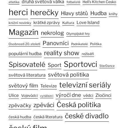
druhá světová válka
Hell’s Kitchen Česko
atletika
fotbalisté
herci
herečky
Hlavy států
Hudba
knihy
Love Island
krátké zprávy
Kultura
knižní novinky
Magazín
nekrolog
Olympijské hry
Panovníci
Osobnosti 20. století
Politika
Podnikatelé
reality show
populární hudba
režiséři
Sportovci
Spisovatelé
Sport
StarDance
světová politika
světová literatura
televizní seriály
světový film
Televize
výročí dne
Ulice
Zločinci
vědci
Vojevůdci
vynálezci
Česká politika
zpěváci
zpěvačky
české divadlo
česká literatura
česká hudba