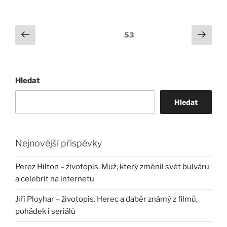
Stránkování
Předchozí
Další
Stránka:
53
stránka
strá
příspěvků
Hledat
Hledat
Nejnovější příspěvky
Perez Hilton – životopis. Muž, který změnil svět bulváru
a celebrit na internetu
Jiří Ployhar – životopis. Herec a dabér známý z filmů,
pohádek i seriálů