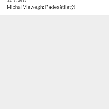
PUBLIKOVÁNO
31. 3. 2012
Michal Viewegh: Padesátiletý!