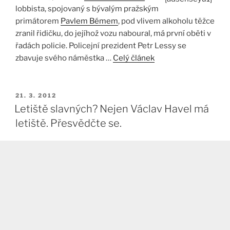
lobbista, spojovaný s bývalým pražským
primátorem
Pavlem Bémem
, pod vlivem alkoholu těžce
zranil řidičku, do jejíhož vozu naboural, má první oběti v
řadách policie. Policejní prezident Petr Lessy se
zbavuje svého náměstka …
Celý článek
PUBLIKOVÁNO
21. 3. 2012
Letiště slavných? Nejen Václav Havel má
letiště. Přesvědčte se.