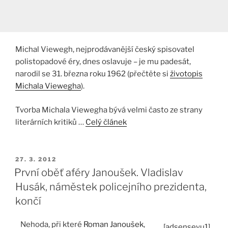
Michal Viewegh, nejprodávanější český spisovatel
polistopadové éry, dnes oslavuje – je mu padesát,
narodil se 31. března roku 1962 (přečtěte si
životopis
Michala Viewegha
).
Tvorba Michala Viewegha bývá velmi často ze strany
literárních kritiků …
Celý článek
PUBLIKOVÁNO
27. 3. 2012
První oběť aféry Janoušek. Vladislav
Husák, náměstek policejního prezidenta,
končí
Nehoda, při které
Roman Janoušek
,
[adsenseyu1]