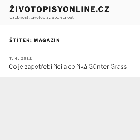
Přejít
ŽIVOTOPISYONLINE.CZ
k
Osobnosti, životopisy, společnost
obsahu
webu
ŠTÍTEK:
MAGAZÍN
PUBLIKOVÁNO
7. 4. 2012
Co je zapotřebí říci a co říká Günter Grass