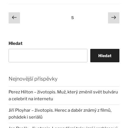
Stránkování
Předchozí
Další
Stránka:
5
stránka
strá
příspěvků
Hledat
Hledat
Nejnovější příspěvky
Perez Hilton – životopis. Muž, který změnil svět bulváru
a celebrit na internetu
Jiří Ployhar – životopis. Herec a dabér známý z filmů,
pohádek i seriálů