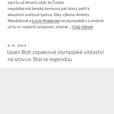
sportu už dlouho vědí, že Česká
republika má ženský tenisový pár, který patří k
absolutní světové špičce. Díky výkonu Andrey
Hlaváčkové a
Lucie Hradecké
na olympiádě v Londýně
už to ví i nejširší veřejnost, včetně …
Celý článek
PUBLIKOVÁNO
6. 8. 2012
Usain Bolt zopakoval olympijské vítězství
na stovce. Stal se legendou