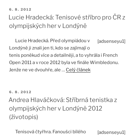
PUBLIKOVÁNO
6. 8. 2012
Lucie Hradecká: Tenisové stříbro pro ČR z
olympijských her v Londýně
Lucie Hradecká. Před olympiádou v
[adsenseyu1]
Londýně ji znali jen ti, kdo se zajímají o
tenis poněkud více a detailněji, a to vyhrála i French
Open 2011 a v roce 2012 byla ve finále Wimbledonu.
Jenže ne ve dvouhře, ale …
Celý článek
PUBLIKOVÁNO
6. 8. 2012
Andrea Hlaváčková: Stříbrná tenistka z
olympijských her v Londýně 2012
(životopis)
Tenisová čtyřhra. Fanoušci bílého
[adsenseyu1]