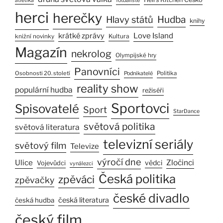
atletika
fotbalisté
herci
herečky
Hlavy států
Hudba
knihy
Love Island
krátké zprávy
Kultura
knižní novinky
Magazín
nekrolog
Olympijské hry
Panovníci
Osobnosti 20. století
Politika
Podnikatelé
reality show
populární hudba
režiséři
Sportovci
Spisovatelé
Sport
StarDance
světová politika
světová literatura
televizní seriály
světový film
Televize
výročí dne
Ulice
Zločinci
vědci
Vojevůdci
vynálezci
Česká politika
zpěváci
zpěvačky
české divadlo
česká literatura
česká hudba
český film