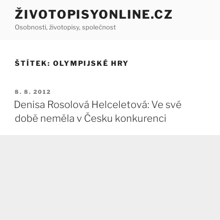
Přejít
ŽIVOTOPISYONLINE.CZ
k
Osobnosti, životopisy, společnost
obsahu
webu
ŠTÍTEK:
OLYMPIJSKÉ HRY
PUBLIKOVÁNO
8. 8. 2012
Denisa Rosolová Helceletová: Ve své
době neměla v Česku konkurenci