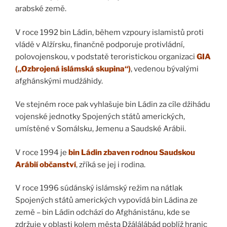
arabské země.
V roce 1992 bin Ládin, během vzpoury islamistů proti
vládě v Alžírsku, finančně podporuje protivládní,
polovojenskou, v podstatě teroristickou organizaci
GIA
(„Ozbrojená islámská skupina“)
, vedenou bývalými
afghánskými mudžáhidy.
Ve stejném roce pak vyhlašuje bin Ládin za cíle džihádu
vojenské jednotky Spojených států amerických,
umístěné v Somálsku, Jemenu a Saudské Arábii.
V roce 1994 je
bin Ládin zbaven rodnou Saudskou
Arábií občanství
, zříká se jej i rodina.
V roce 1996 súdánský islámský režim na nátlak
Spojených států amerických vypovídá bin Ládina ze
země – bin Ládin odchází do Afghánistánu, kde se
zdržuje v oblasti kolem města Džálálábád poblíž hranic