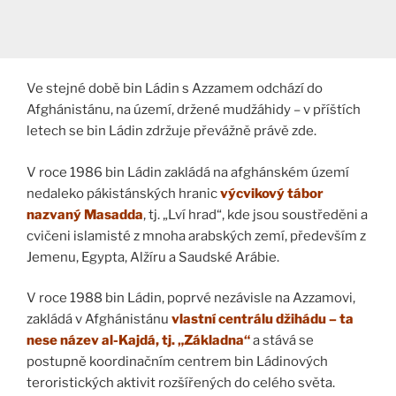
Ve stejné době bin Ládin s Azzamem odchází do
Afghánistánu, na území, držené mudžáhidy – v příštích
letech se bin Ládin zdržuje převážně právě zde.
V roce 1986 bin Ládin zakládá na afghánském území
nedaleko pákistánských hranic
výcvikový tábor
nazvaný Masadda
, tj. „Lví hrad“, kde jsou soustředěni a
cvičeni islamisté z mnoha arabských zemí, především z
Jemenu, Egypta, Alžíru a Saudské Arábie.
V roce 1988 bin Ládin, poprvé nezávisle na Azzamovi,
zakládá v Afghánistánu
vlastní centrálu džihádu – ta
nese název al-Kajdá, tj. „Základna“
a stává se
postupně koordinačním centrem bin Ládinových
teroristických aktivit rozšířených do celého světa.