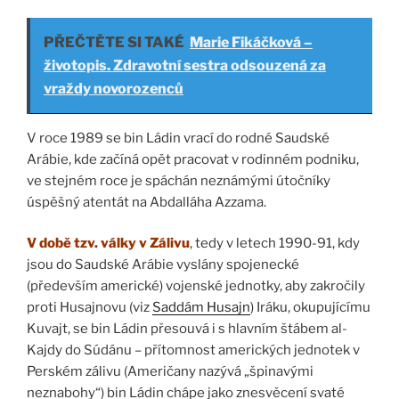
PŘEČTĚTE SI TAKÉ
Marie Fikáčková –
životopis. Zdravotní sestra odsouzená za
vraždy novorozenců
V roce 1989 se bin Ládin vrací do rodné Saudské
Arábie, kde začíná opět pracovat v rodinném podniku,
ve stejném roce je spáchán neznámými útočníky
úspěšný atentát na Abdalláha Azzama.
V době tzv. války v Zálivu
, tedy v letech 1990-91, kdy
jsou do Saudské Arábie vyslány spojenecké
(především americké) vojenské jednotky, aby zakročily
proti Husajnovu (viz
Saddám Husajn
) Iráku, okupujícímu
Kuvajt, se bin Ládin přesouvá i s hlavním štábem al-
Kajdy do Súdánu – přítomnost amerických jednotek v
Perském zálivu (Američany nazývá „špinavými
neznabohy“) bin Ládin chápe jako znesvěcení svaté