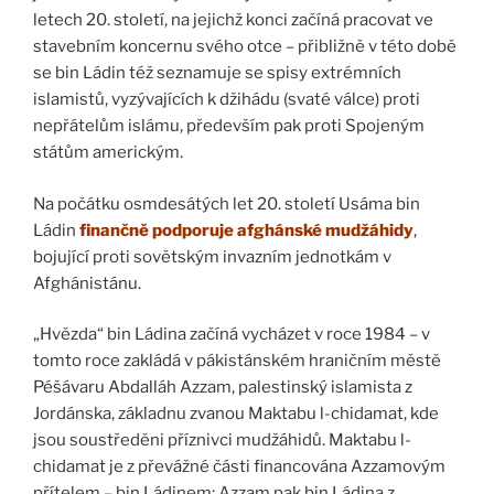
letech 20. století, na jejichž konci začíná pracovat ve
stavebním koncernu svého otce – přibližně v této době
se bin Ládin též seznamuje se spisy extrémních
islamistů, vyzývajících k džihádu (svaté válce) proti
nepřátelům islámu, především pak proti Spojeným
státům americkým.
Na počátku osmdesátých let 20. století Usáma bin
Ládin
finančně podporuje afghánské mudžáhidy
,
bojující proti sovětským invazním jednotkám v
Afghánistánu.
„Hvězda“ bin Ládina začíná vycházet v roce 1984 – v
tomto roce zakládá v pákistánském hraničním městě
Péšávaru Abdalláh Azzam, palestinský islamista z
Jordánska, základnu zvanou Maktabu l-chidamat, kde
jsou soustředěni příznivci mudžáhidů. Maktabu l-
chidamat je z převážné části financována Azzamovým
přítelem – bin Ládinem: Azzam pak bin Ládina z