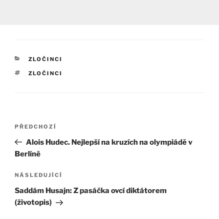
RUBRIKY
ZLOČINCI
ŠTÍTKY
ZLOČINCI
Navigace
Předchozí
PŘEDCHOZÍ
pro
příspěvek
Alois Hudec. Nejlepší na kruzích na olympiádě v
příspěvek
Berlíně
Následující
NÁSLEDUJÍCÍ
příspěvek
Saddám Husajn: Z pasáčka ovcí diktátorem
(životopis)