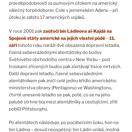
pravděpodobností za pumovým útokem na americký
válečný torpédoborec Cole v jemenském Adenu – při
útoku je zabito 17 amerických vojáků.
V roce 2001 pak
zaútočí bin Ládinova al-Kajdá na
Spojené státy americké na jejich vlastní půdě
–
11.
září
tohoto roku naráží dvě obsazená dopravní letadla,
řízená sebevražednými atentátníky do budov
Světového obchodního centra v New Yorku – pod
troskami zřícených budov pak zůstávají tisíce mrtvých.
Další dopravní letadlo, řízené sebevražedným
atentátníkem pak zničí celé jedno křídlo amerického
ministerstva obrany (Pentagonu) ve Washingtonu,
čtvrté unesené letadlo se pak, poté, co se na jeho
palubě strhne boj mezi atentátníky a cestujícími, zřítí
poblíž Pittsburghu.
Po atentátech následuje, po počátečním šoku, hon na
bin Ládina – dosud neúspěšný: bin Ládin uniká, možná