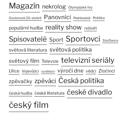
Magazín
nekrolog
Olympijské hry
Panovníci
Osobnosti 20. století
Politika
Podnikatelé
reality show
populární hudba
režiséři
Sportovci
Spisovatelé
Sport
StarDance
světová politika
světová literatura
televizní seriály
světový film
Televize
výročí dne
Ulice
Zločinci
vědci
Vojevůdci
vynálezci
Česká politika
zpěváci
zpěvačky
české divadlo
česká literatura
česká hudba
český film