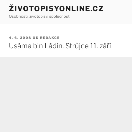
Přejít
ŽIVOTOPISYONLINE.CZ
k
Osobnosti, životopisy, společnost
obsahu
webu
PUBLIKOVÁNO
4. 6. 2008
OD
REDAKCE
Usáma bin Ládin. Strůjce 11. září