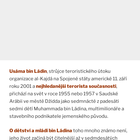
Usáma bin Ládin
, strůjce teroristického útoku
organizace al-Kajdá na Spojené státy americké 11. září
roku 2001 a
nejhledanější terorista současnosti
,
přichází na svět v roce 1955 nebo 1957 v Saudské
Arábii ve městě Džidda jako sedmnácté z padesáti
sedmi dětí Muhammada bin Ládina, multimilionáře a
stavebního podnikatele jemenského původu.
O dětství a mládí bin Ládin
a
toho mnoho známo není,
jeho život začíná být čitelnější až v sedmdesátých