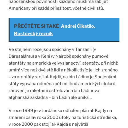
náboženskou povinností každého muslima zabíjet
Američany při každé příležitost, včetně civilistů.
PŘEČTĚTE SI TAKÉ
Andrej Čikatilo.
Rostovský řezník
Ve stejném roce jsou spáchány v Tanzanii (v
Dáresalámu) a v Keni (v Nairobi) spáchány pumové
atentáty na americká velvyslanectví, atentáty, při nichž
umírá více než dvě stě lidí a několik tisíc je jich zraněno
– za atentáty stojí al-Kajdá, na bin Ládina je Spojenými
státy vypsána odměna pět miliónů amerických dolarů,
zároveň je raketami ostřelována bin Ládinova
afghánská základna – bin Ládin ale uniká…
V roce 1999 je v Jordánsku odhalen plán al-Kajdy na
zmaření oslav roku 2000 útoky na turistická střediska,
v roce 2000 pak stojí al-Kajdá s největší