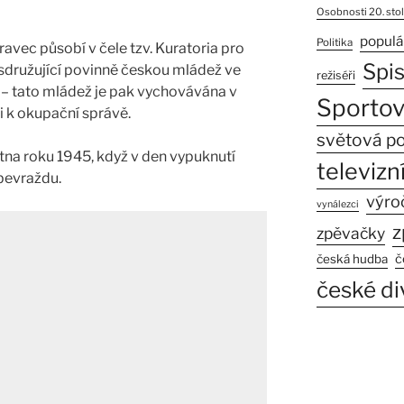
Osobnosti 20. stol
populá
Politika
vec působí v čele tzv. Kuratoria pro
Spi
sdružující povinně českou mládež ve
režiséři
 – tato mládež je pak vychovávána v
Sportov
i k okupační správě.
světová po
na roku 1945, když v den vypuknutí
televizní
bevraždu.
výro
vynálezci
z
zpěvačky
č
česká hudba
české di