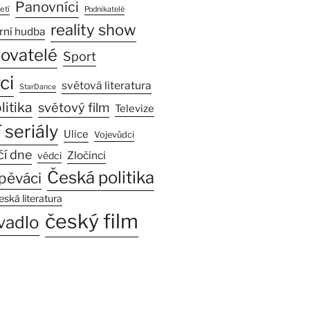
Panovníci
etí
Podnikatelé
reality show
rní hudba
sovatelé
Sport
ci
světová literatura
StarDance
litika
světový film
Televize
 seriály
Ulice
Vojevůdci
čí dne
Zločinci
vědci
Česká politika
pěváci
eská literatura
český film
vadlo