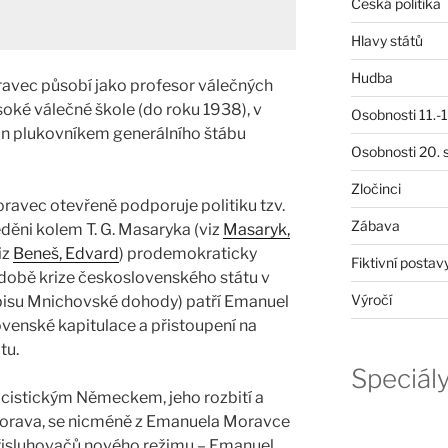
Česká politika
Hlavy států
Hudba
avec působí jako profesor válečných
soké válečné škole (do roku 1938), v
Osobnosti 11.-19
n plukovníkem generálního štábu
Osobnosti 20. s
Zločinci
ravec otevřeně podporuje politiku tzv.
Zábava
eděni kolem T. G. Masaryka (viz
Masaryk,
iz
Beneš, Edvard
) prodemokraticky
Fiktivní postav
v době krize československého státu v
Výročí
isu Mnichovské dohody) patří Emanuel
enské kapitulace a přistoupení na
tu.
Speciál
cistickým Německem, jeho rozbití a
Morava, se nicméně z Emanuela Moravce
 přisluhovačů nového režimu – Emanuel