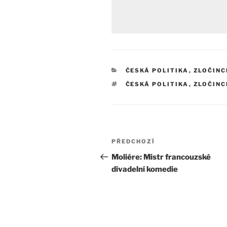
RUBRIKY
ČESKÁ POLITIKA
,
ZLOČINC
ŠTÍTKY
ČESKÁ POLITIKA
,
ZLOČINC
Navigace
Předchozí
PŘEDCHOZÍ
pro
příspěvek
Moliére: Mistr francouzské
divadelní komedie
příspěvek