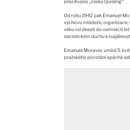
přezdíváno „český Quisling“.
Od roku 1942 pak Emanuel Mora
výchovu mládeže, organizace, 
věku od deseti do osmnácti let
nacistickém duchu k loajálnost
Emanuel Moravec umírá 5. květ
pražského povstání spáchá se