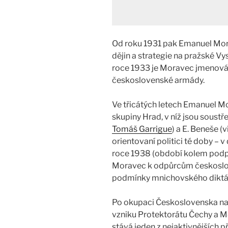
Od roku 1931 pak Emanuel Mor
dějin a strategie na pražské Vy
roce 1933 je Moravec jmenová
československé armády.
Ve třicátých letech Emanuel Mo
skupiny Hrad, v níž jsou soustř
Tomáš Garrigue
) a E. Beneše (v
orientovaní politici té doby – 
roce 1938 (období kolem podp
Moravec k odpůrcům českoslov
podmínky mnichovského diktá
Po okupaci Československa na
vzniku Protektorátu Čechy a 
stává jeden z nejaktivnějších