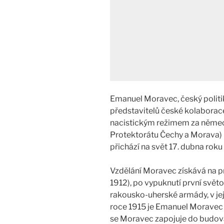
Emanuel Moravec, český politik 
představitelů české kolaborace
nacistickým režimem za něme
Protektorátu Čechy a Morava) 
přichází na svět 17. dubna roku
Vzdělání Moravec získává na p
1912), po vypuknutí první svět
rakousko-uherské armády, v její
roce 1915 je Emanuel Moravec 
se Moravec zapojuje do budová