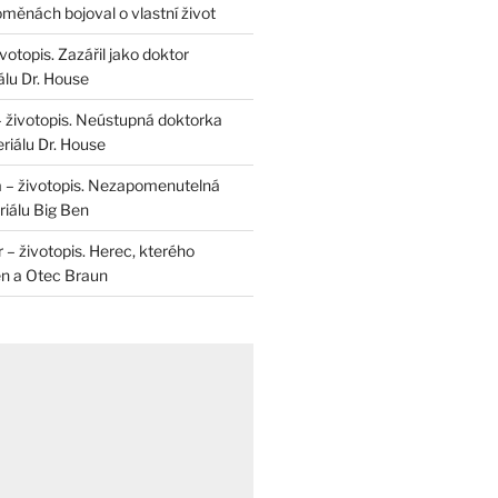
měnách bojoval o vlastní život
otopis. Zazářil jako doktor
álu Dr. House
– životopis. Neústupná doktorka
riálu Dr. House
 – životopis. Nezapomenutelná
iálu Big Ben
r – životopis. Herec, kterého
en a Otec Braun