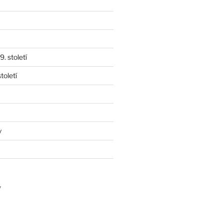
. století
toletí
y
y