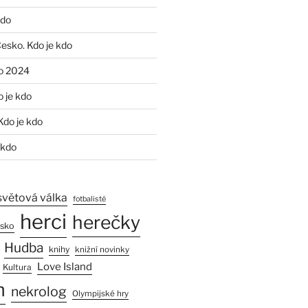
kdo
Česko. Kdo je kdo
o 2024
o je kdo
Kdo je kdo
 kdo
světová válka
fotbalisté
herci
herečky
esko
Hudba
knihy
knižní novinky
Love Island
Kultura
n
nekrolog
Olympijské hry