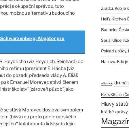
ráci s okupační správou, tuto
Zrádci. Kdo je 
dinou možnou alternativu budoucího
Hell’s Kitchen 
Bachelor Česk
 Schwarzenberg: Aligátor pro
Seriál Ulice. Kd
Poklad z půdy. 
R. Heydricha (viz
Heydrich, Reinhard
) do
Na lovu. Kdo je
ího režimu (prezident E. Hácha {viz
ut do pozadí, předseda vlády A. Eliáš
se pak Emanuel Moravec stává členem
druhá 
atletika
inistr školství (zároveň působí jako
Hell’s Kitchen Č
Hlavy států
dě se stává Moravec doslova symbolem
krátké zprávy
imem (bývá mu proto podle norského
Magazí
vnějšího“ kolaboranta lidských dějin,