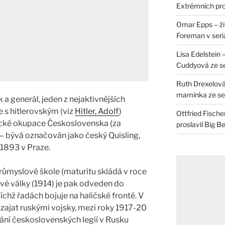
Extrémních pro
Omar Epps – živ
Foreman v seri
Lisa Edelstein 
Cuddyová ze se
Ruth Drexelová
maminka ze ser
a generál, jeden z nejaktivnějších
 s hitlerovským (viz
Hitler, Adolf
)
Ottfried Fische
cké okupace Československa (za
proslavil Big B
– bývá označován jako český Quisling,
 1893 v Praze.
růmyslové škole (maturitu skládá v roce
ové války (1914) je pak odveden do
chž řadách bojuje na haličské frontě. V
zajat ruskými vojsky, mezi roky 1917-20
ní československých legií v Rusku