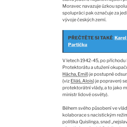
Moravec navazuje úzkou spolup
spolupráci pak označuje za je
vývoje českých zemí.
PŘEČTĚTE SI TAKÉ
Karel
Partičku
V letech 1942-45, po příchodu 
Protektorátu a utužení okupačn
Hácha, Emil
} je postupně odsun
{viz
Eliáš, Alois
} je popraven) 
protektorátní vlády, a to jako m
ministr lidové osvěty).
Během svého působení ve vlá
kolaborace s nacistickým rež
politika Quislinga, snad „nejsla