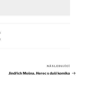
I
I
NÁSLEDUJÍCÍ
Následující
příspěvek
Jindřich Mošna. Herec s duší komika