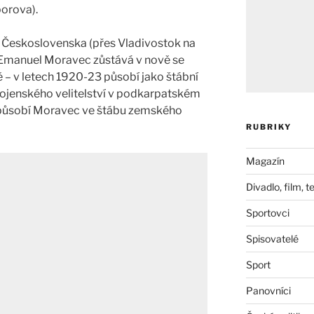
borova).
) Československa (přes Vladivostok na
Emanuel Moravec zůstává v nově se
 – v letech 1920-23 působí jako štábní
ojenského velitelství v podkarpatském
působí Moravec ve štábu zemského
RUBRIKY
Magazín
Divadlo, film, t
Sportovci
Spisovatelé
Sport
Panovníci