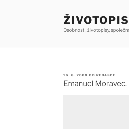
Přejít
k
ŽIVOTOPIS
obsahu
webu
Osobnosti, životopisy, společn
PUBLIKOVÁNO
16. 6. 2008
OD
REDAKCE
Emanuel Moravec. 