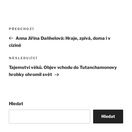
Navigace
Předchozí
PŘEDCHOZÍ
pro
příspěvek
Anna Jiřina Daňhelová: Hraje, zpívá, doma i v
příspěvek
cizině
Následující
NÁSLEDUJÍCÍ
příspěvek
Tajemství věků. Objev vchodu do Tutanchamonovy
hrobky ohromil svět
Hledat
Hledat