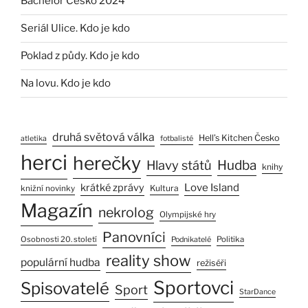
Bachelor Česko 2024
Seriál Ulice. Kdo je kdo
Poklad z půdy. Kdo je kdo
Na lovu. Kdo je kdo
druhá světová válka
Hell’s Kitchen Česko
atletika
fotbalisté
herci
herečky
Hlavy států
Hudba
knihy
Love Island
krátké zprávy
Kultura
knižní novinky
Magazín
nekrolog
Olympijské hry
Panovníci
Osobnosti 20. století
Politika
Podnikatelé
reality show
populární hudba
režiséři
Sportovci
Spisovatelé
Sport
StarDance