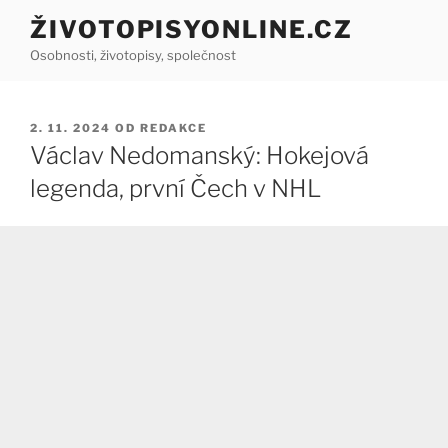
Přejít
ŽIVOTOPISYONLINE.CZ
k
Osobnosti, životopisy, společnost
obsahu
webu
PUBLIKOVÁNO
2. 11. 2024
OD
REDAKCE
Václav Nedomanský: Hokejová
legenda, první Čech v NHL