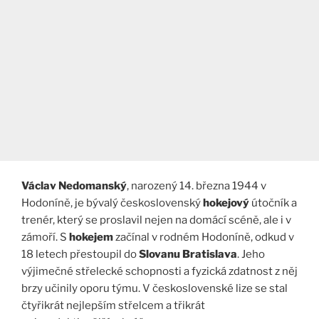
Václav Nedomanský
, narozený 14. března 1944 v
Hodoníně, je bývalý československý
hokejový
útočník a
trenér, který se proslavil nejen na domácí scéně, ale i v
zámoří. S
hokejem
začínal v rodném Hodoníně, odkud v
18 letech přestoupil do
Slovanu Bratislava
. Jeho
výjimečné střelecké schopnosti a fyzická zdatnost z něj
brzy učinily oporu týmu. V československé lize se stal
čtyřikrát nejlepším střelcem a třikrát