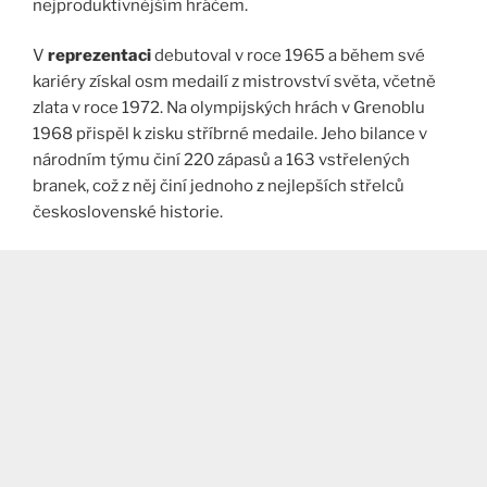
nejproduktivnějším hráčem.
V
reprezentaci
debutoval v roce 1965 a během své
kariéry získal osm medailí z mistrovství světa, včetně
zlata v roce 1972. Na olympijských hrách v Grenoblu
1968 přispěl k zisku stříbrné medaile. Jeho bilance v
národním týmu činí 220 zápasů a 163 vstřelených
branek, což z něj činí jednoho z nejlepších střelců
československé historie.