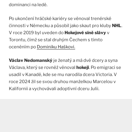
dominanci na ledě.
Po ukončení hráčské kariéry se věnoval trenérské
činnosti v Německu a působil jako skaut pro kluby
NHL
.
V roce 2019 byl uveden do
Hokejové síně slávy
v
Torontu, čímž se stal druhým Čechem s tímto
oceněním po
Dominiku Haškovi.
Václav Nedomanský
je ženatý a má dvě dcery a syna
Václava, který se rovněž věnoval
hokeji
. Po emigraci se
usadil v Kanadě, kde se mu narodila dcera Victoria. V
roce 2024 žil se svou druhou manželkou Marcelou v
Kalifornii a vychovávali adoptivní dceru Julii.