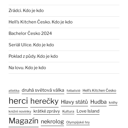
Zrádci. Kdo je kdo
Hell’s Kitchen Česko. Kdo je kdo
Bachelor Česko 2024
Seriál Ulice. Kdo je kdo
Poklad z půdy. Kdo je kdo
Na lovu. Kdo je kdo
druhá světová válka
Hell’s Kitchen Česko
atletika
fotbalisté
herci
herečky
Hlavy států
Hudba
knihy
Love Island
krátké zprávy
Kultura
knižní novinky
Magazín
nekrolog
Olympijské hry