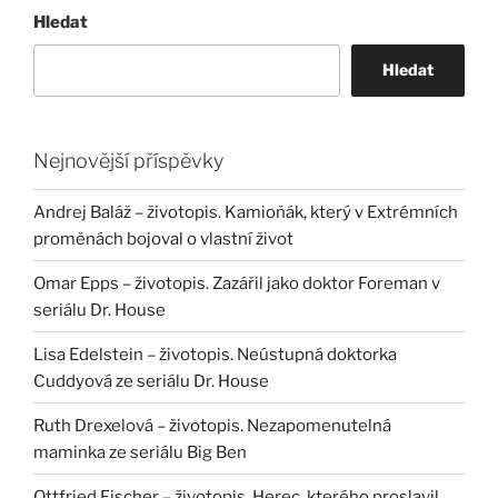
Hledat
Hledat
Nejnovější příspěvky
Andrej Baláž – životopis. Kamioňák, který v Extrémních
proměnách bojoval o vlastní život
Omar Epps – životopis. Zazářil jako doktor Foreman v
seriálu Dr. House
Lisa Edelstein – životopis. Neústupná doktorka
Cuddyová ze seriálu Dr. House
Ruth Drexelová – životopis. Nezapomenutelná
maminka ze seriálu Big Ben
Ottfried Fischer – životopis. Herec, kterého proslavil