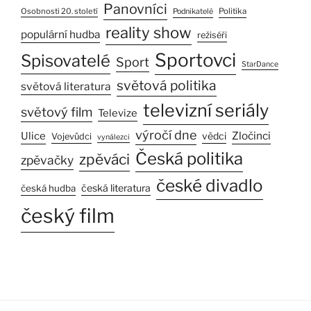
Panovníci
Osobnosti 20. století
Politika
Podnikatelé
reality show
populární hudba
režiséři
Sportovci
Spisovatelé
Sport
StarDance
světová politika
světová literatura
televizní seriály
světový film
Televize
výročí dne
Zločinci
Ulice
vědci
Vojevůdci
vynálezci
Česká politika
zpěváci
zpěvačky
české divadlo
česká literatura
česká hudba
český film