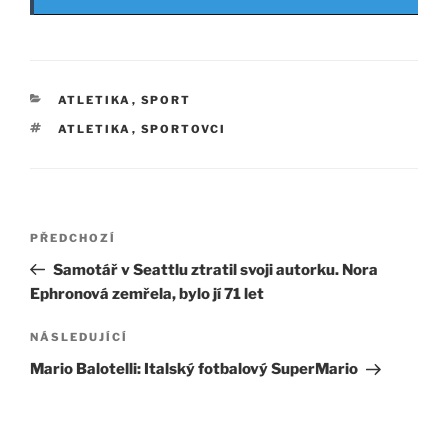
RUBRIKY
ATLETIKA
,
SPORT
ŠTÍTKY
ATLETIKA
,
SPORTOVCI
Navigace
Předchozí
PŘEDCHOZÍ
pro
příspěvek
Samotář v Seattlu ztratil svoji autorku. Nora
příspěvek
Ephronová zemřela, bylo jí 71 let
Následující
NÁSLEDUJÍCÍ
příspěvek
Mario Balotelli: Italský fotbalový SuperMario