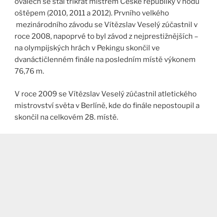
oválech se stal třikrát mistrem České republiky v hodu
oštěpem (2010, 2011 a 2012). Prvního velkého
mezinárodního závodu se Vítězslav Veselý zúčastnil v
roce 2008, napoprvé to byl závod z nejprestižnějších –
na olympijských hrách v Pekingu skončil ve
dvanáctičlenném finále na posledním místě výkonem
76,76 m.
V roce 2009 se Vítězslav Veselý zúčastnil atletického
mistrovství světa v Berlíně, kde do finále nepostoupil a
skončil na celkovém 28. místě.