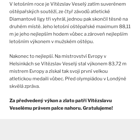
V letošním roce je Vítězslav Veselý zatím suverénem
oštěpařských soutěží, ze čtyř závodů atletické
Diamantové ligy tři vyhrál, jednou pak skončil těsně na
druhém místě. Jeho letošní oštěpařské maximum 88,11
m je jeho nejlepším hodem vůbec a zároveň nejlepším
letošním výkonem v mužském oštěpu.
Nakonec to nejlepší. Na mistrovství Evropy v
Helsinkách se Vítězslav Veselý stal výkonem 83,72 m
mistrem Evropy a získal tak svoji první velkou
atletickou medaili vůbec. Před olympiádou v Londýně
skvělá zpráva.
Za předvedený výkon a zlato patří Vítězslavu
Veselému právem palce nahoru. Gratulujeme!