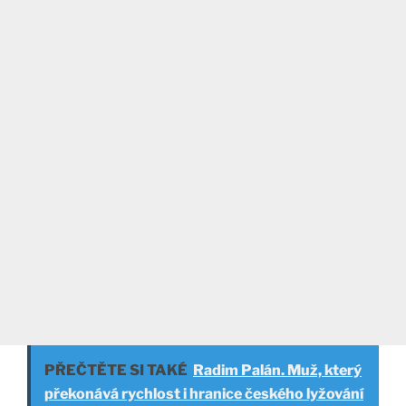
PŘEČTĚTE SI TAKÉ
Radim Palán. Muž, který
překonává rychlost i hranice českého lyžování