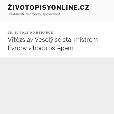
Přejít
ŽIVOTOPISYONLINE.CZ
k
Osobnosti, životopisy, společnost
obsahu
webu
PUBLIKOVÁNO
28. 6. 2012
OD
REDAKCE
Vítězslav Veselý se stal mistrem
Evropy v hodu oštěpem