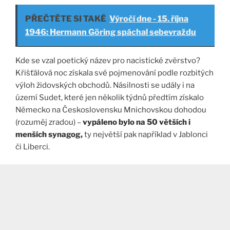
PŘEČTĚTE SI TAKÉ
Výročí dne - 15. října
1946: Hermann Göring spáchal sebevraždu
Kde se vzal poetický název pro nacistické zvěrstvo?
Křišťálová noc získala své pojmenování podle rozbitých
výloh židovských obchodů. Násilnosti se udály i na
území Sudet, které jen několik týdnů předtím získalo
Německo na Československu Mnichovskou dohodou
(rozuměj zradou) –
vypáleno bylo na 50 větších i
menších synagog,
ty největší pak například v Jablonci
či Liberci.