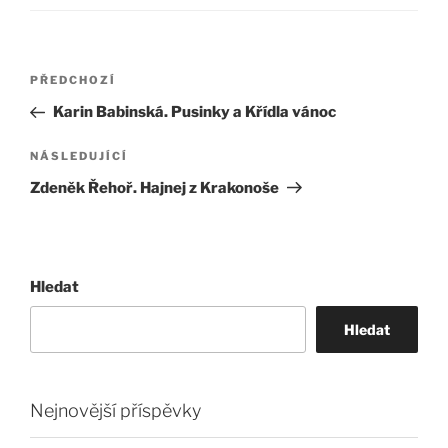
Navigace
Předchozí
PŘEDCHOZÍ
pro
příspěvek
Karin Babinská. Pusinky a Křídla vánoc
příspěvek
Následující
NÁSLEDUJÍCÍ
příspěvek
Zdeněk Řehoř. Hajnej z Krakonoše
Hledat
Hledat
Nejnovější příspěvky