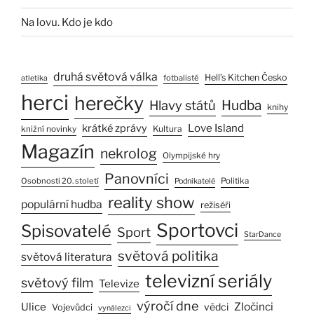
Na lovu. Kdo je kdo
druhá světová válka
Hell’s Kitchen Česko
fotbalisté
atletika
herci
herečky
Hlavy států
Hudba
knihy
Love Island
krátké zprávy
Kultura
knižní novinky
Magazín
nekrolog
Olympijské hry
Panovníci
Osobnosti 20. století
Politika
Podnikatelé
reality show
populární hudba
režiséři
Sportovci
Spisovatelé
Sport
StarDance
světová politika
světová literatura
televizní seriály
světový film
Televize
výročí dne
Ulice
Zločinci
vědci
Vojevůdci
vynálezci