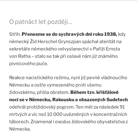
O patnáct let později…
Střih.
Přenesme se do sychravých dní roku 1938,
kdy
německý Žid Herschel Grynszpan spáchal atentát na
sekretáře německého velvyslanectví v Paříži Ernsta
von Ratha – stalo se tak při oslavě nám již známého
pivnicového puče.
Reakce nacistického režimu, nyní již pevně vládnoucího
Německu a ostře vymezeného proti všemu
židovskému, přišla obratem.
Během tzv. křišťálové
noci se v Německu, Rakousku a obsazených Sudetech
odehrál protižidovský pogrom. Ten měl za následek 91
mrtvých a víc než 10 000 uvězněných v koncentračních
táborech. Znamenal i exodus židovského obyvatelstva z
Německa.