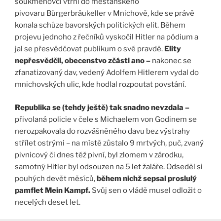
soukmenovci vtrhl do měšťanského
pivovaru Bürgerbräukeller v Mnichově, kde se právě
konala schůze bavorských politických elit. Během
projevu jednoho z řečníků vyskočil Hitler na pódium a
jal se přesvědčovat publikum o své pravdě.
Elity
nepřesvědčil, obecenstvo zčásti ano –
nakonec se
zfanatizovaný dav, vedený Adolfem Hitlerem vydal do
mnichovských ulic, kde hodlal rozpoutat povstání.
Republika se (tehdy ještě) tak snadno nevzdala –
přivolaná policie v čele s Michaelem von Godinem se
nerozpakovala do rozvášněného davu bez výstrahy
střílet ostrými – na místě zůstalo 9 mrtvých, puč, zvaný
pivnicový či dnes též pivní, byl zlomem v zárodku,
samotný Hitler byl odsouzen na 5 let žaláře. Odseděl si
pouhých devět měsíců,
během nichž sepsal proslulý
pamflet Mein Kampf.
Svůj sen o vládě musel odložit o
necelých deset let.