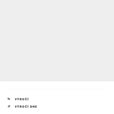
RUBRIKY
VÝROČÍ
ŠTÍTKY
VÝROČÍ DNE