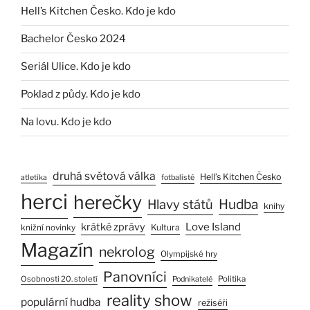
Hell’s Kitchen Česko. Kdo je kdo
Bachelor Česko 2024
Seriál Ulice. Kdo je kdo
Poklad z půdy. Kdo je kdo
Na lovu. Kdo je kdo
druhá světová válka
Hell’s Kitchen Česko
atletika
fotbalisté
herci
herečky
Hlavy států
Hudba
knihy
Love Island
krátké zprávy
Kultura
knižní novinky
Magazín
nekrolog
Olympijské hry
Panovníci
Osobnosti 20. století
Politika
Podnikatelé
reality show
populární hudba
režiséři