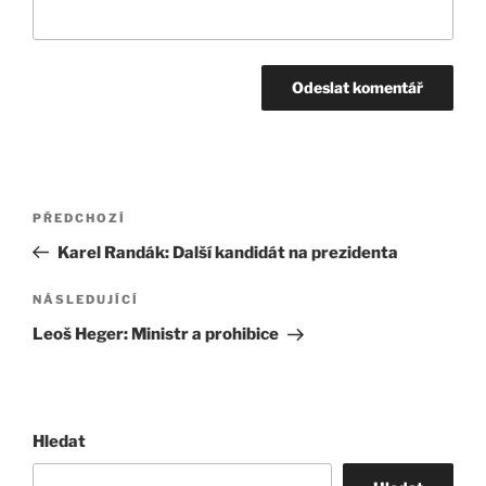
Navigace
Předchozí
PŘEDCHOZÍ
pro
příspěvek
Karel Randák: Další kandidát na prezidenta
příspěvek
Následující
NÁSLEDUJÍCÍ
příspěvek
Leoš Heger: Ministr a prohibice
Hledat