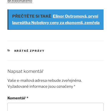
Brzobohatého
PŘEČTĚTE SI TAKÉ
Elinor Ostromová, první
laureátka Nobelovy ceny za ekonomii, zemřela
RUBRIKY
KRÁTKÉ ZPRÁVY
Napsat komentář
Vaše e-mailová adresa nebude zveřejněna.
Vyžadované informace jsou označeny
*
Komentář
*