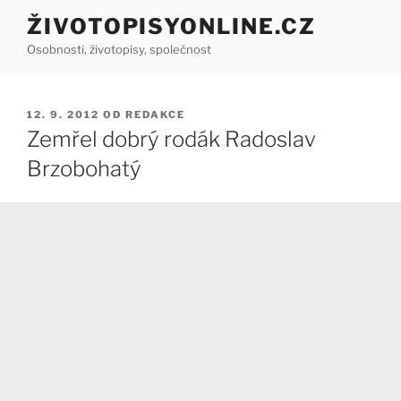
Přejít
ŽIVOTOPISYONLINE.CZ
k
Osobnosti, životopisy, společnost
obsahu
webu
PUBLIKOVÁNO
12. 9. 2012
OD
REDAKCE
Zemřel dobrý rodák Radoslav
Brzobohatý