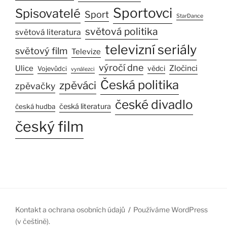
Sportovci
Spisovatelé
Sport
StarDance
světová politika
světová literatura
televizní seriály
světový film
Televize
výročí dne
Ulice
Zločinci
vědci
Vojevůdci
vynálezci
Česká politika
zpěváci
zpěvačky
české divadlo
česká literatura
česká hudba
český film
Kontakt a ochrana osobních údajů
Používáme WordPress
(v češtině).