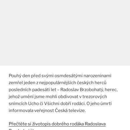
Pouhý den před svými osmdesátými narozeninami
zemřel jeden z nejpopulárnějších českých herců
posledních padesáti let – Radoslav Brzobohatý, herec,
jehož umění jsme mohli obdivovat v trezorových
snímcích Ucho či Všichni dobří rodáci. O jeho úmrtí
informovala veřejnost Česká televize.
Přečtěte si životopis dobrého rodáka Radoslava