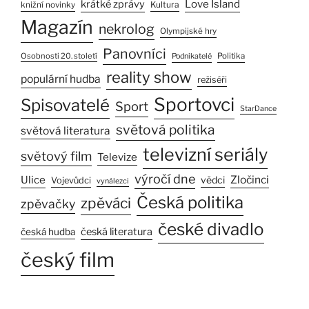
Love Island
krátké zprávy
Kultura
knižní novinky
Magazín
nekrolog
Olympijské hry
Panovníci
Osobnosti 20. století
Politika
Podnikatelé
reality show
populární hudba
režiséři
Sportovci
Spisovatelé
Sport
StarDance
světová politika
světová literatura
televizní seriály
světový film
Televize
výročí dne
Ulice
Zločinci
vědci
Vojevůdci
vynálezci
Česká politika
zpěváci
zpěvačky
české divadlo
česká literatura
česká hudba
český film