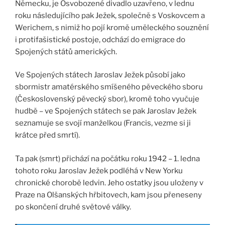
Německu, je Osvobozené divadlo uzavřeno, v lednu
roku následujícího pak Ježek, společně s Voskovcem a
Werichem, s nimiž ho pojí kromě uměleckého souznění
i protifašistické postoje, odchází do emigrace do
Spojených států amerických.
Ve Spojených státech Jaroslav Ježek působí jako
sbormistr amatérského smíšeného pěveckého sboru
(Československý pěvecký sbor), kromě toho vyučuje
hudbě – ve Spojených státech se pak Jaroslav Ježek
seznamuje se svojí manželkou (Francis, vezme si ji
krátce před smrtí).
Ta pak (smrt) přichází na počátku roku 1942 – 1. ledna
tohoto roku Jaroslav Ježek podléhá v New Yorku
chronické chorobě ledvin. Jeho ostatky jsou uloženy v
Praze na Olšanských hřbitovech, kam jsou přeneseny
po skončení druhé světové války.