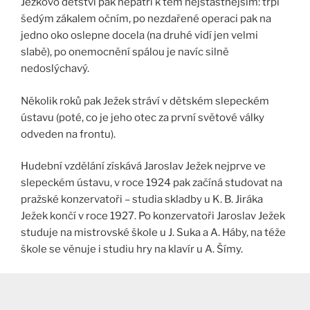
Ježkovo dětství pak nepatří k těm nejšťastnějším: trpí
šedým zákalem očním, po nezdařené operaci pak na
jedno oko oslepne docela (na druhé vidí jen velmi
slabě), po onemocnění spálou je navíc silně
nedoslýchavý.
Několik roků pak Ježek stráví v dětském slepeckém
ústavu (poté, co je jeho otec za první světové války
odveden na frontu).
Hudební vzdělání získává Jaroslav Ježek nejprve ve
slepeckém ústavu, v roce 1924 pak začíná studovat na
pražské konzervatoři – studia skladby u K. B. Jiráka
Ježek končí v roce 1927. Po konzervatoři Jaroslav Ježek
studuje na mistrovské škole u J. Suka a A. Háby, na téže
škole se věnuje i studiu hry na klavír u A. Šímy.