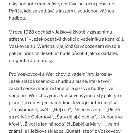
díky podpoře mecenáše, dostává na roční pobyt do
Paříže, kde se setkává s jazzem a soudobou vážnou
hudbou.
V roce 1928 dochází v Ježkově životě v zásadnímu
střetnutí – Ježek poznává dvojici divadelníků a komiků J.
Voskovce a J. Wericha, v jejichž Osvobozeném divadle
pak po příštích deset let bude působit jako skladatel,
dirigent a dramaturg.
Pro Voskovcovi a Werichovi divadelní hry Jaroslav
Ježek skládá scénickou hudbu a písně, které tvoří
základ české moderní taneční a jazzové hudby – ve
spojení s Werichovými a Voskovcovými texty pak tyto
písně žijí i dnes: jen namátkou, Ježek je autorem písní
„Tmavomodrý svět“, „Hej rup“, „Nebe na zemi“, „Píseň
strašlivá o Golemovi“, „Šaty dělaj člověka“, „Klobouk ve
křoví“, „Život je jen náhoda“ či „Babička Mary“…, velmi
známá je i Ježkova skladba „Bugatti step“ z Voskovcovi