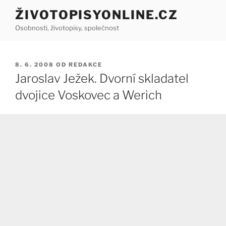
Přejít
ŽIVOTOPISYONLINE.CZ
k
Osobnosti, životopisy, společnost
obsahu
webu
PUBLIKOVÁNO
8. 6. 2008
OD
REDAKCE
Jaroslav Ježek. Dvorní skladatel
dvojice Voskovec a Werich