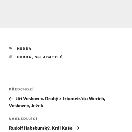
RUBRIKY
HUDBA
ŠTÍTKY
HUDBA
,
SKLADATELÉ
Navigace
Předchozí
PŘEDCHOZÍ
pro
příspěvek
Jiří Voskovec. Druhý z triumvirátu Werich,
příspěvek
Voskovec, Ježek
Následující
NÁSLEDUJÍCÍ
příspěvek
Rudolf Habsburský. Král Kaše