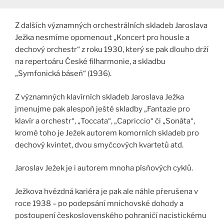
Z dalších významných orchestrálních skladeb Jaroslava
Ježka nesmíme opomenout „Koncert pro housle a
dechový orchestr“ z roku 1930, který se pak dlouho drží
na repertoáru České filharmonie, a skladbu
„Symfonická báseň“ (1936).
Z významných klavírních skladeb Jaroslava Ježka
jmenujme pak alespoň ještě skladby „Fantazie pro
klavír a orchestr“, „Toccata“, „Capriccio“ či „Sonáta“,
kromě toho je Ježek autorem komorních skladeb pro
dechový kvintet, dvou smyčcových kvartetů atd.
Jaroslav Ježek je i autorem mnoha písňových cyklů.
Ježkova hvězdná kariéra je pak ale náhle přerušena v
roce 1938 – po podepsání mnichovské dohody a
postoupení československého pohraničí nacistickému