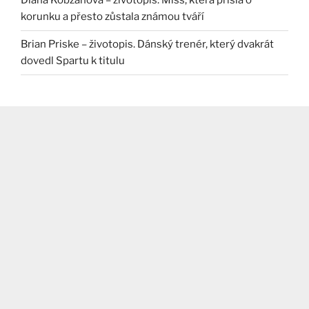
Diana Kobzanová – životopis. Miss, která přišla o
korunku a přesto zůstala známou tváří
Brian Priske – životopis. Dánský trenér, který dvakrát
dovedl Spartu k titulu