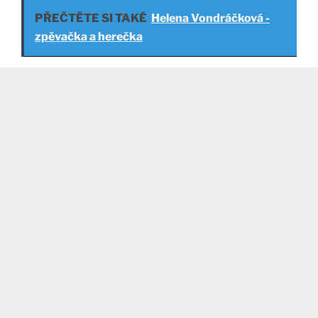
PŘEČTĚTE SI TAKÉ
Helena Vondráčková -
zpěvačka a herečka