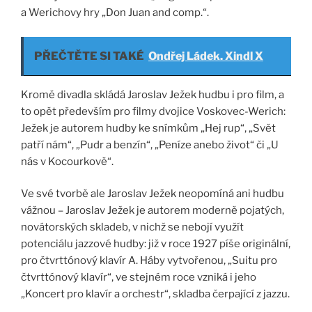
a Werichovy hry „Don Juan and comp.“.
PŘEČTĚTE SI TAKÉ
Ondřej Ládek. Xindl X
Kromě divadla skládá Jaroslav Ježek hudbu i pro film, a
to opět především pro filmy dvojice Voskovec-Werich:
Ježek je autorem hudby ke snímkům „Hej rup“, „Svět
patří nám“, „Pudr a benzín“, „Peníze anebo život“ či „U
nás v Kocourkově“.
Ve své tvorbě ale Jaroslav Ježek neopomíná ani hudbu
vážnou – Jaroslav Ježek je autorem moderně pojatých,
novátorských skladeb, v nichž se nebojí využít
potenciálu jazzové hudby: již v roce 1927 píše originální,
pro čtvrttónový klavír A. Háby vytvořenou, „Suitu pro
čtvrttónový klavír“, ve stejném roce vzniká i jeho
„Koncert pro klavír a orchestr“, skladba čerpající z jazzu.