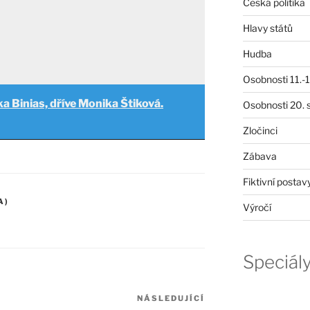
Česká politika
Hlavy států
Hudba
Osobnosti 11.-19
a Binias, dříve Monika Štiková.
Osobnosti 20. s
Zločinci
Zábava
Fiktivní postav
A)
Výročí
Speciál
NÁSLEDUJÍCÍ
Následující