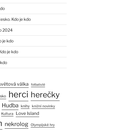
kdo
Česko. Kdo je kdo
o 2024
o je kdo
Kdo je kdo
 kdo
světová válka
fotbalisté
herci
herečky
esko
Hudba
knihy
knižní novinky
Love Island
Kultura
n
nekrolog
Olympijské hry