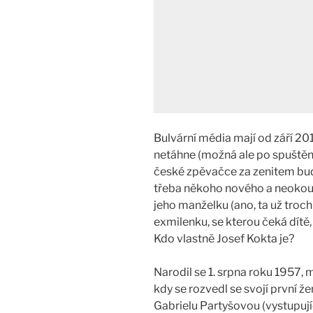
Bulvární média mají od září 2
netáhne (možná ale po spuštění 
české zpěvačce za zenitem bude
třeba někoho nového a neokouk
jeho manželku (ano, ta už troc
exmilenku, se kterou čeká dítě
Kdo vlastně Josef Kokta je?
Narodil se 1. srpna roku 1957,
kdy se rozvedl se svojí první 
Gabrielu Partyšovou (vystupuj