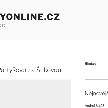
YONLINE.CZ
ost
Hledat
Partyšovou a Štikovou
Nejnovějš
Andrej Baláž – 