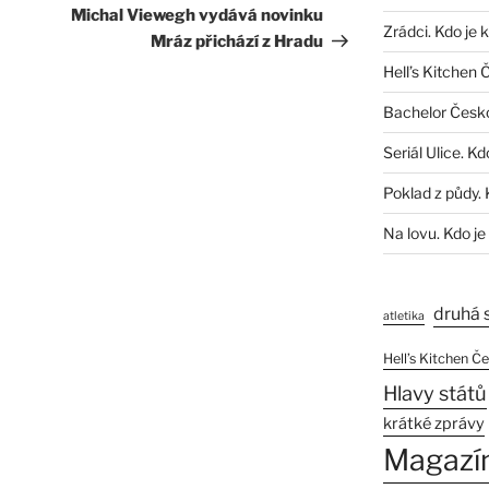
příspěvek
Michal Viewegh vydává novinku
Zrádci. Kdo je 
Mráz přichází z Hradu
Hell’s Kitchen 
Bachelor Česk
Seriál Ulice. Kd
Poklad z půdy. 
Na lovu. Kdo je
druhá 
atletika
Hell’s Kitchen Č
Hlavy států
krátké zprávy
Magazí