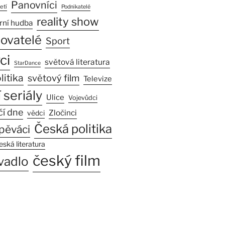
Panovníci
etí
Podnikatelé
reality show
rní hudba
sovatelé
Sport
ci
světová literatura
StarDance
litika
světový film
Televize
 seriály
Ulice
Vojevůdci
čí dne
Zločinci
vědci
Česká politika
pěváci
eská literatura
český film
vadlo