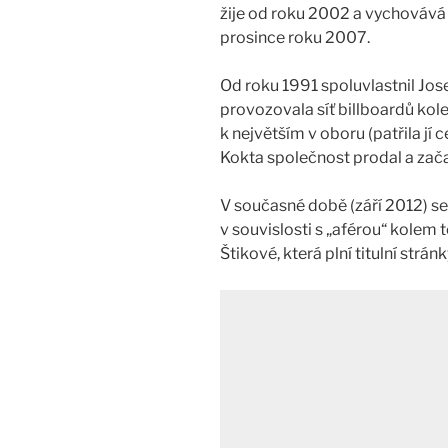
žije od roku 2002 a vychovává s 
prosince roku 2007.
Od roku 1991 spoluvlastnil Jos
provozovala síť billboardů kolem
k největším v oboru (patřila jí 
Kokta společnost prodal a zača
V současné době (září 2012) s
v souvislosti s „aférou“ kolem 
Štikové, která plní titulní strá