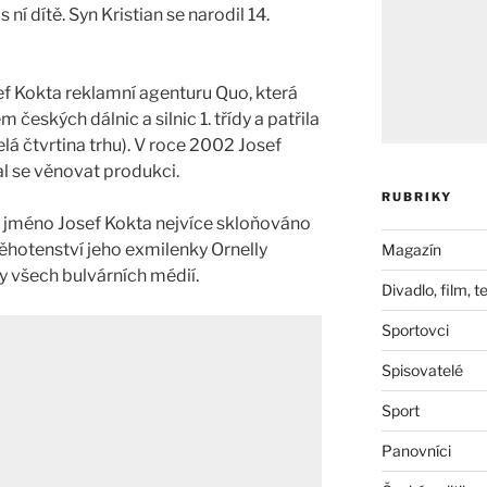
ní dítě. Syn Kristian se narodil 14.
ef Kokta reklamní agenturu Quo, která
 českých dálnic a silnic 1. třídy a patřila
celá čtvrtina trhu). V roce 2002 Josef
l se věnovat produkci.
RUBRIKY
e jméno Josef Kokta nejvíce skloňováno
těhotenství jeho exmilenky Ornelly
Magazín
nky všech bulvárních médií.
Divadlo, film, t
Sportovci
Spisovatelé
Sport
Panovníci