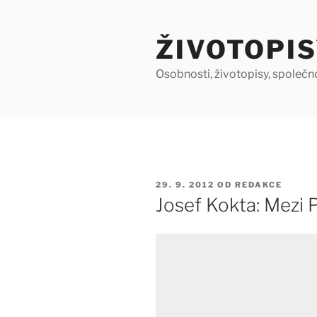
Přejít
k
ŽIVOTOPIS
obsahu
webu
Osobnosti, životopisy, společn
PUBLIKOVÁNO
29. 9. 2012
OD
REDAKCE
Josef Kokta: Mezi 