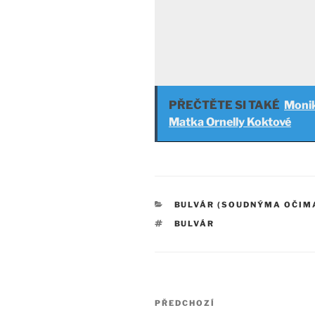
PŘEČTĚTE SI TAKÉ
Monik
Matka Ornelly Koktové
RUBRIKY
BULVÁR (SOUDNÝMA OČIM
ŠTÍTKY
BULVÁR
Navigace
Předchozí
PŘEDCHOZÍ