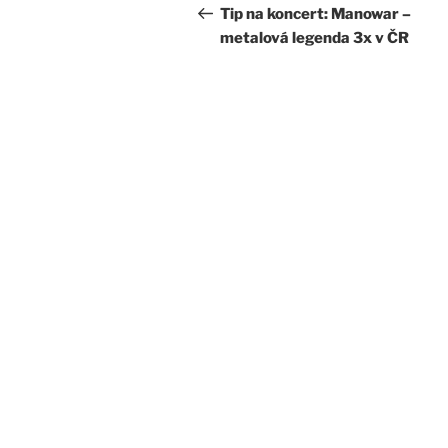
pro
příspěvek
Tip na koncert: Manowar –
metalová legenda 3x v ČR
příspěvek