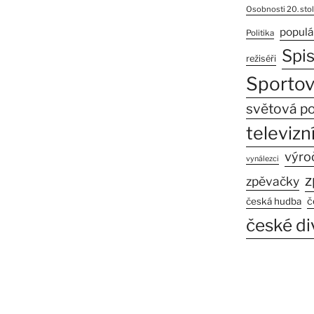
Osobnosti 20. stol
populá
Politika
Spi
režiséři
Sportov
světová po
televizní
výro
vynálezci
z
zpěvačky
č
česká hudba
české di