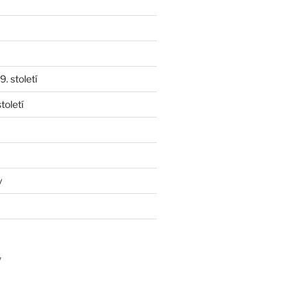
. století
toletí
y
y