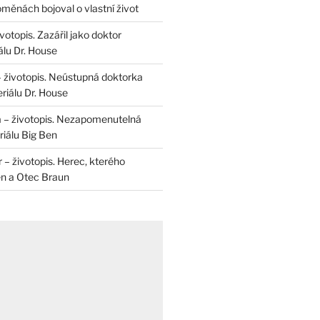
měnách bojoval o vlastní život
otopis. Zazářil jako doktor
álu Dr. House
– životopis. Neústupná doktorka
riálu Dr. House
 – životopis. Nezapomenutelná
iálu Big Ben
r – životopis. Herec, kterého
en a Otec Braun