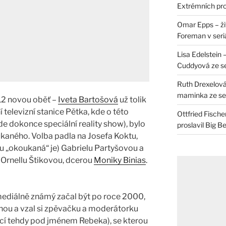
Extrémních pro
Omar Epps – živ
Foreman v seri
Lisa Edelstein 
Cuddyová ze se
Ruth Drexelová
maminka ze ser
012 novou oběť –
Iveta Bartošová
už tolik
televizní stanice Pětka, kde o této
Ottfried Fische
 dokonce speciální reality show), bylo
proslavil Big B
aného. Volba padla na Josefa Koktu,
hu „okoukaná“ je) Gabrielu Partyšovou a
, Ornellu Štikovou, dcerou
Moniky Binias
.
 mediálně známý začal být po roce 2000,
ženou a vzal si zpěvačku a moderátorku
ící tehdy pod jménem Rebeka), se kterou